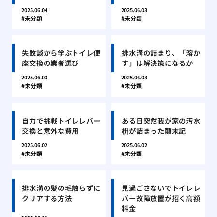
2025.06.04
2025.06.03
未分類
未分類
失敗談から学ぶトイレ便
排水溝の詰まり、「溶か
座交換の業者選び
す」は解決策になるか
2025.06.03
2025.06.03
未分類
未分類
自力で挑戦トイレレバー
ある日突然我が家の汚水
交換と意外な費用
枡が詰まった顛末記
2025.06.02
2025.06.02
未分類
未分類
排水溝の髪の毛触らずに
見過ごさないでトイレレ
クリアする方法
バー故障放置が招く高額
料金