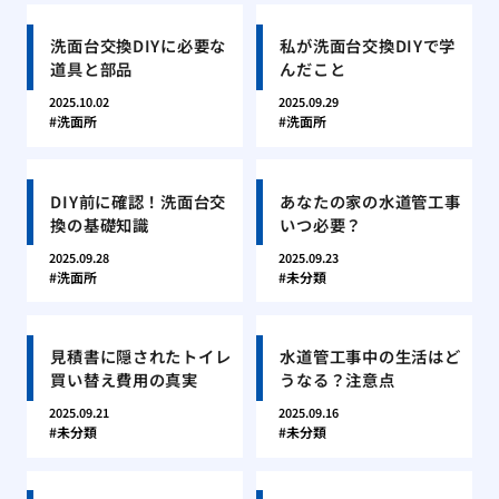
洗面台交換DIYに必要な
私が洗面台交換DIYで学
道具と部品
んだこと
2025.10.02
2025.09.29
洗面所
洗面所
DIY前に確認！洗面台交
あなたの家の水道管工事
換の基礎知識
いつ必要？
2025.09.28
2025.09.23
洗面所
未分類
見積書に隠されたトイレ
水道管工事中の生活はど
買い替え費用の真実
うなる？注意点
2025.09.21
2025.09.16
未分類
未分類