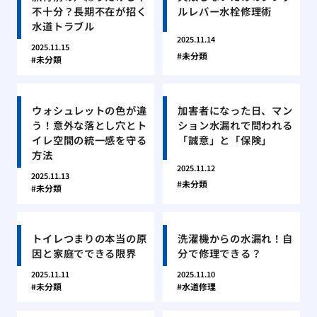
不十分？長期不在が招く
ルレバー水栓修理術
水道トラブル
2025.11.14
2025.11.15
未分類
未分類
ウォシュレットの色が違
加害者になった日、マン
う！意外な落とし穴とト
ション水漏れで問われる
イレ空間の統一感を守る
「誠意」と「保険」
方法
2025.11.12
2025.11.13
未分類
未分類
トイレつまりの本当の原
洗濯機からの水漏れ！自
因と家庭でできる限界
分で修理できる？
2025.11.11
2025.11.10
未分類
水道修理