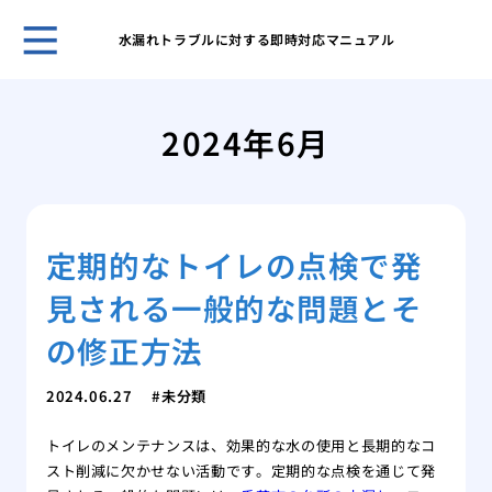
水漏れトラブルに対する即時対応マニュアル
ガー
と管
2024年6月
効果
解消
台所
ガイ
定期的なトイレの点検で発
台所
屋外
見される一般的な問題とそ
性
洗濯
の修正方法
方と
特殊
2024.06.27
未分類
処法
トイレのメンテナンスは、効果的な水の使用と長期的なコ
スト削減に欠かせない活動です。定期的な点検を通じて発