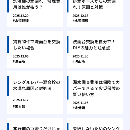
洗濯機の水漏れ！修理費
排水ホースからの水漏
用は誰が払う？
れ！原因と対策
2025.12.20
2025.12.18
水道修理
水道修理
賃貸物件で洗面台を交換
洗面台交換を自分で！
したい場合
DIYの魅力と注意点
2025.12.06
2025.11.20
洗面所
洗面所
シングルレバー混合栓の
漏水調査費用は保険でカ
水漏れ原因と対処法
バーできる？火災保険の
賢い使い方
2025.11.17
2025.11.16
未分類
未分類
旅行前の戸締りだけじゃ
失敗しないためのシング