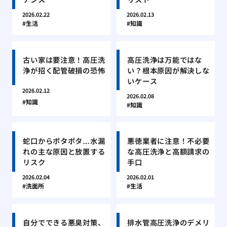
2026.02.22
2026.02.13
生活
知識
古い家は要注意！高圧洗
高圧洗浄は万能ではな
浄が招く配管破損の恐怖
い？根本原因が解決しな
いケース
2026.02.12
2026.02.08
知識
知識
蛇口からポタポタ…水漏
悪徳業者に注意！不必要
れの主な原因と放置する
な高圧洗浄と高額請求の
リスク
手口
2026.02.04
2026.02.01
洗面所
生活
自分でできる悪臭対策、
排水管高圧洗浄のデメリ