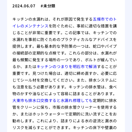
2024.06.07
未分類
キッチンの水漏れは、それが原因で発生する
五條市でのト
イレのメンテナンス
を防ぐために、事前に適切な措置を講
じることが非常に重要です。この記事では、キッチンでの
水漏れを事前に防ぐためのプラクティカルなアドバイスを
提供します。最も基本的な予防策の一つは、蛇口やパイプ
の接続部の定期的な点検です。これらの部分は、水漏れが
最も頻繁に発生する場所の一つであり、ボルトが緩んでい
るか、または
キッチンのつまりを明石市で解消
することが
重要です。見つけた場合は、適切に締め直すか、必要に応
じてシール材を交換してください。また、排水システムに
も注意を払う必要があります。キッチンの排水管は、食べ
物のかすや油などによって容易に詰まることがあります。
大東市も排水口交換すると水漏れ修理しても
定期的に排水
管をクリーンに保ち、市販の排水管クリーナーを使用する
か、またはホットウォーターで定期的に洗い流すことをお
勧めします。これにより、詰まりによる水の逆流と漏水の
リスクを減らすことができます。キッチンの床下や壁裏の