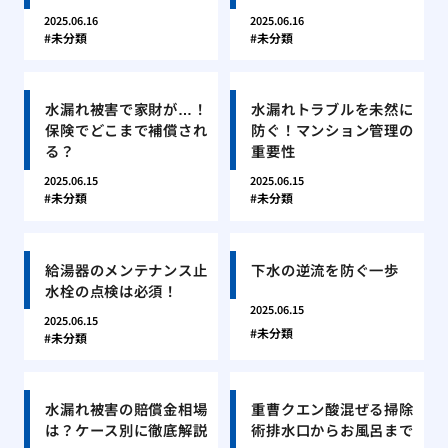
2025.06.16
2025.06.16
未分類
未分類
水漏れ被害で家財が…！
水漏れトラブルを未然に
保険でどこまで補償され
防ぐ！マンション管理の
る？
重要性
2025.06.15
2025.06.15
未分類
未分類
給湯器のメンテナンス止
下水の逆流を防ぐ一歩
水栓の点検は必須！
2025.06.15
2025.06.15
未分類
未分類
水漏れ被害の賠償金相場
重曹クエン酸混ぜる掃除
は？ケース別に徹底解説
術排水口からお風呂まで