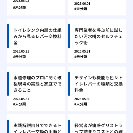
2025.06.02
2025.06.01
未分類
未分類
トイレタンク内部の仕組
専門業者を呼ぶ前に試し
みから見るレバー交換料
たい汚水枡のセルフチェ
金
ック術
2025.05.31
2025.05.31
未分類
未分類
水道修理のプロに聞く破
デザインも機能も色々ト
裂現場の実態と家庭でで
イレレバーの種類と交換
きること
料金
2025.05.31
2025.05.30
未分類
未分類
実践解説自分でできるト
経営者が痛感グリストラ
イレレバー交換の手順と
ップ詰まりコストとの戦