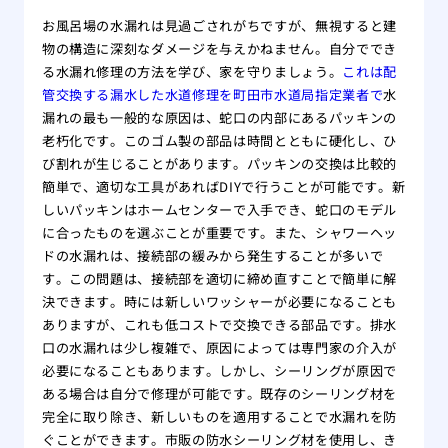
お風呂場の水漏れは見過ごされがちですが、無視すると建
物の構造に深刻なダメージを与えかねません。自分ででき
る水漏れ修理の方法を学び、家を守りましょう。
これは配
管交換する漏水した水道修理を町田市水道局指定業者で
水
漏れの最も一般的な原因は、蛇口の内部にあるパッキンの
老朽化です。このゴム製の部品は時間とともに硬化し、ひ
び割れが生じることがあります。パッキンの交換は比較的
簡単で、適切な工具があればDIYで行うことが可能です。新
しいパッキンはホームセンターで入手でき、蛇口のモデル
に合ったものを選ぶことが重要です。また、シャワーヘッ
ドの水漏れは、接続部の緩みから発生することが多いで
す。この問題は、接続部を適切に締め直すことで簡単に解
決できます。時には新しいワッシャーが必要になることも
ありますが、これも低コストで交換できる部品です。排水
口の水漏れは少し複雑で、原因によっては専門家の介入が
必要になることもあります。しかし、シーリングが原因で
ある場合は自分で修理が可能です。既存のシーリング材を
完全に取り除き、新しいものを適用することで水漏れを防
ぐことができます。市販の防水シーリング材を使用し、き