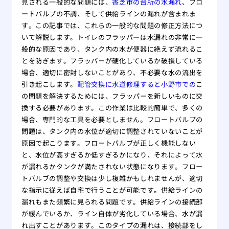
見される一般的な問題には、
香芝市の台所の水漏れ
、フロ
ートバルブの不調、そして供給ラインの漏れが含まれま
す。この記事では、これらの一般的な問題の修正方法につ
いて解説します。トイレのフラッパーは水漏れの非常に一
般的な原因であり、タンク内の水が便器に絶えず流れるこ
とを防ぎます。フラッパーが硬化しているか破損している
場合、適切に密封しないことがあり、不必要な水の流出を
引き起こします。
配管交換に水道修理すると小野市での
こ
の問題を解決するためには、フラッパーを新しいものに交
換する必要があります。この作業は比較的簡単で、多くの
場合、専門的な工具を必要としません。フロートバルブの
問題は、タンク内の水位が適切に調整されていないことが
原因で起こります。フロートバルブが正しく機能しない
と、水位が高すぎるか低すぎるかになり、それによって水
が漏れるかタンクが満たされない状態になります。フロー
トバルブの調整や交換は少し複雑かもしれませんが、適切
な指示に従えば自宅で行うことが可能です。供給ラインの
漏れもまた頻繁に見られる問題です。供給ラインの接続部
が緩んでいるか、ライン自体が劣化している場合、水が漏
れ出すことがあります。このタイプの漏れは、接続部をし