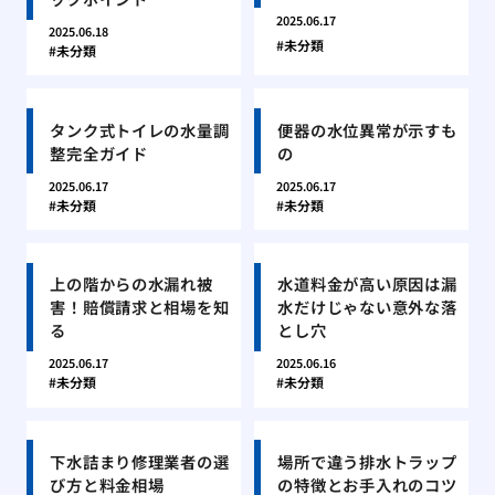
2025.06.17
2025.06.18
未分類
未分類
タンク式トイレの水量調
便器の水位異常が示すも
整完全ガイド
の
2025.06.17
2025.06.17
未分類
未分類
上の階からの水漏れ被
水道料金が高い原因は漏
害！賠償請求と相場を知
水だけじゃない意外な落
る
とし穴
2025.06.17
2025.06.16
未分類
未分類
下水詰まり修理業者の選
場所で違う排水トラップ
び方と料金相場
の特徴とお手入れのコツ