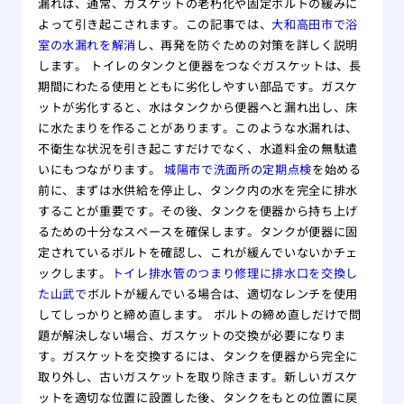
漏れは、通常、ガスケットの老朽化や固定ボルトの緩みに
よって引き起こされます。この記事では、
大和高田市で浴
室の水漏れを解消
し、再発を防ぐための対策を詳しく説明
します。 トイレのタンクと便器をつなぐガスケットは、長
期間にわたる使用とともに劣化しやすい部品です。ガスケ
ットが劣化すると、水はタンクから便器へと漏れ出し、床
に水たまりを作ることがあります。このような水漏れは、
不衛生な状況を引き起こすだけでなく、水道料金の無駄遣
いにもつながります。
城陽市で洗面所の定期点検
を始める
前に、まずは水供給を停止し、タンク内の水を完全に排水
することが重要です。その後、タンクを便器から持ち上げ
るための十分なスペースを確保します。タンクが便器に固
定されているボルトを確認し、これが緩んでいないかチェ
ックします。
トイレ排水管のつまり修理に排水口を交換し
た山武で
ボルトが緩んでいる場合は、適切なレンチを使用
してしっかりと締め直します。 ボルトの締め直しだけで問
題が解決しない場合、ガスケットの交換が必要になりま
す。ガスケットを交換するには、タンクを便器から完全に
取り外し、古いガスケットを取り除きます。新しいガスケ
ットを適切な位置に設置した後、タンクをもとの位置に戻