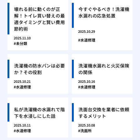
壊れる前に動くのが正
今すぐやるべき！洗濯機
解！トイレ買い替えの最
水漏れの応急処置
適タイミングと賢い費用
節約術
2025.10.29
2025.11.10
水道修理
未分類
洗濯機の防水パンは必要
洗濯機水漏れと火災保険
か？その役割
の関係
2025.10.21
2025.10.16
水道修理
水道修理
私が洗濯機の水漏れで階
洗面台交換を業者に依頼
下を水浸しにした話
するメリット
2025.10.11
2025.10.08
水道修理
洗面所