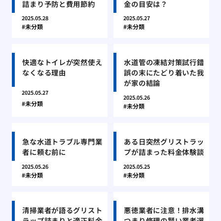
詰まり予防と費用節約
金の目安は？
2025.05.28
2025.05.27
未分類
未分類
快適なトイレが突然使え
水道管の凍結対策試行錯
なくなる理由
誤の末にたどり着いた我
が家の結論
2025.05.27
2025.05.26
未分類
未分類
急な水道トラブル専門業
ある日突然グリストラッ
者に頼む前に
プが詰まった料金体験談
2025.05.26
2025.05.25
未分類
未分類
清掃業者が語るグリスト
悪徳業者に注意！排水溝
ラップ詰まりと適正料金
つまり修理の賢い業者選