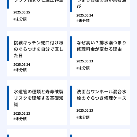
び
2025.05.25
2025.05.24
未分類
未分類
挑戦キッチン蛇口付け根
なぜ高い？排水溝つまり
のぐらつきを自分で直し
修理料金が変わる理由
た日
2025.05.23
2025.05.24
未分類
未分類
水道管の種類と寿命破裂
洗面台ワンホール混合水
リスクを理解する基礎知
栓のぐらつき修理ケース
識
2025.05.23
2025.05.23
未分類
未分類