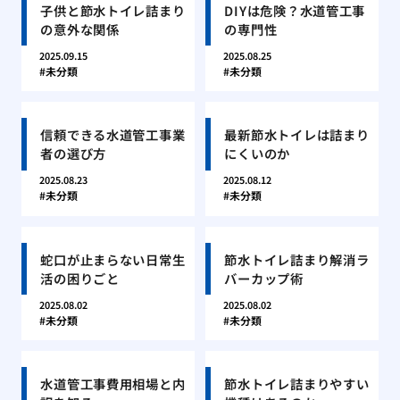
子供と節水トイレ詰まり
DIYは危険？水道管工事
の意外な関係
の専門性
2025.09.15
2025.08.25
未分類
未分類
信頼できる水道管工事業
最新節水トイレは詰まり
者の選び方
にくいのか
2025.08.23
2025.08.12
未分類
未分類
蛇口が止まらない日常生
節水トイレ詰まり解消ラ
活の困りごと
バーカップ術
2025.08.02
2025.08.02
未分類
未分類
水道管工事費用相場と内
節水トイレ詰まりやすい