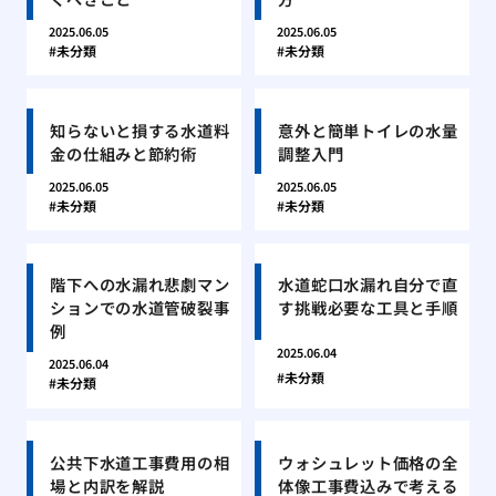
2025.06.05
2025.06.05
未分類
未分類
知らないと損する水道料
意外と簡単トイレの水量
金の仕組みと節約術
調整入門
2025.06.05
2025.06.05
未分類
未分類
階下への水漏れ悲劇マン
水道蛇口水漏れ自分で直
ションでの水道管破裂事
す挑戦必要な工具と手順
例
2025.06.04
2025.06.04
未分類
未分類
公共下水道工事費用の相
ウォシュレット価格の全
場と内訳を解説
体像工事費込みで考える