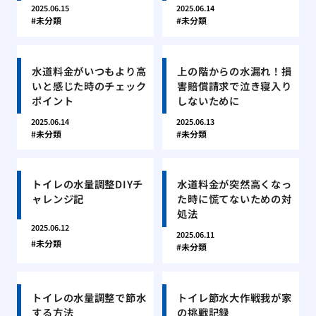
2025.06.15
2025.06.14
未分類
未分類
水道料金がいつもより高
上の階からの水漏れ！損
いと感じた時のチェック
害賠償請求で泣き寝入り
ポイント
しないために
2025.06.14
2025.06.13
未分類
未分類
トイレの水量調整DIYチ
水道料金が突然高くなっ
ャレンジ記
た時に慌てないための対
処法
2025.06.12
2025.06.11
未分類
未分類
トイレの水量調整で節水
トイレ節水大作戦我が家
する方法
の挑戦記録