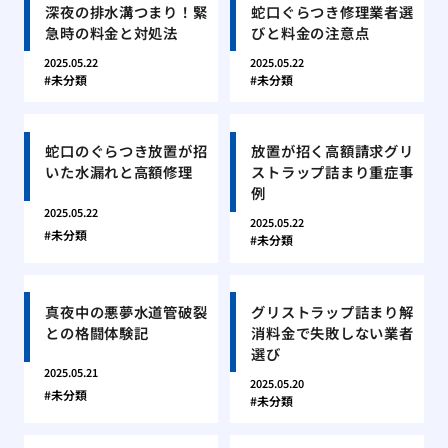
深夜の排水溝つまり！緊
蛇口ぐらつき修理業者選
急時の料金と対処法
びと料金の注意点
2025.05.22
2025.05.22
未分類
未分類
蛇口のぐらつき放置が招
放置が招く高額請求グリ
いた水漏れと高額修理
ストラップ詰まり重症事
例
2025.05.22
2025.05.22
未分類
未分類
真夜中の悪夢水道管破裂
グリストラップ詰まり解
との格闘体験記
消料金で失敗しない業者
選び
2025.05.21
2025.05.20
未分類
未分類