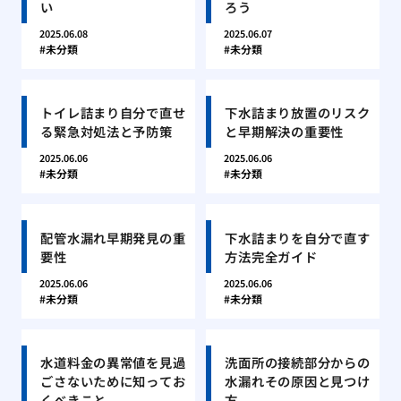
い
ろう
2025.06.08
2025.06.07
未分類
未分類
トイレ詰まり自分で直せ
下水詰まり放置のリスク
る緊急対処法と予防策
と早期解決の重要性
2025.06.06
2025.06.06
未分類
未分類
配管水漏れ早期発見の重
下水詰まりを自分で直す
要性
方法完全ガイド
2025.06.06
2025.06.06
未分類
未分類
水道料金の異常値を見過
洗面所の接続部分からの
ごさないために知ってお
水漏れその原因と見つけ
くべきこと
方