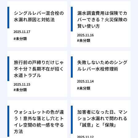
シングルレバー混合栓の
漏水調査費用は保険でカ
水漏れ原因と対処法
バーできる？火災保険の
賢い使い方
2025.11.17
2025.11.16
未分類
未分類
旅行前の戸締りだけじゃ
失敗しないためのシング
不十分？長期不在が招く
ルレバー水栓修理術
水道トラブル
2025.11.14
2025.11.15
未分類
未分類
ウォシュレットの色が違
加害者になった日、マン
う！意外な落とし穴とト
ション水漏れで問われる
イレ空間の統一感を守る
「誠意」と「保険」
方法
2025.11.12