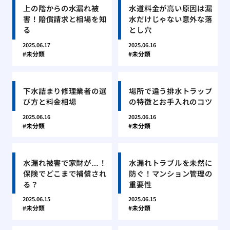
上の階からの水漏れ被
水道料金が高い原因は漏
害！賠償請求と相場を知
水だけじゃない意外な落
る
とし穴
2025.06.17
2025.06.16
未分類
未分類
下水詰まり修理業者の選
場所で違う排水トラップ
び方と料金相場
の特徴とお手入れのコツ
2025.06.16
2025.06.16
未分類
未分類
水漏れ被害で家財が…！
水漏れトラブルを未然に
保険でどこまで補償され
防ぐ！マンション管理の
る？
重要性
2025.06.15
2025.06.15
未分類
未分類