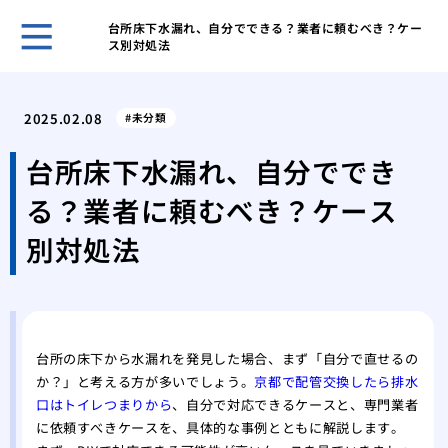
台所床下水漏れ、自分でできる？業者に頼むべき？ケー
ス別対処法
ガー
と管
2025.02.08
未分類
効果
解消
台所床下水漏れ、自分ででき
台所
る？業者に頼むべき？ケース
ガイ
台所
別対処法
屋外
性
洗濯
方と
特殊
台所の床下から水漏れを発見した場合、まず「自分で直せるの
か？」と考える方が多いでしょう。
京都で配管交換したら排水
処法
口はトイレつまりから
、自分で対応できるケースと、専門業者
に依頼すべきケースを、具体的な事例とともに解説します。