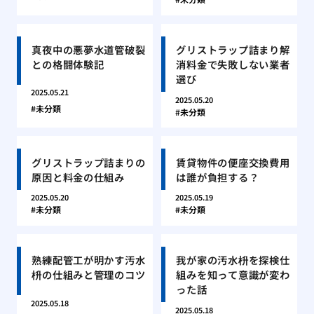
真夜中の悪夢水道管破裂
グリストラップ詰まり解
との格闘体験記
消料金で失敗しない業者
選び
2025.05.21
2025.05.20
未分類
未分類
グリストラップ詰まりの
賃貸物件の便座交換費用
原因と料金の仕組み
は誰が負担する？
2025.05.20
2025.05.19
未分類
未分類
熟練配管工が明かす汚水
我が家の汚水枡を探検仕
枡の仕組みと管理のコツ
組みを知って意識が変わ
った話
2025.05.18
2025.05.18