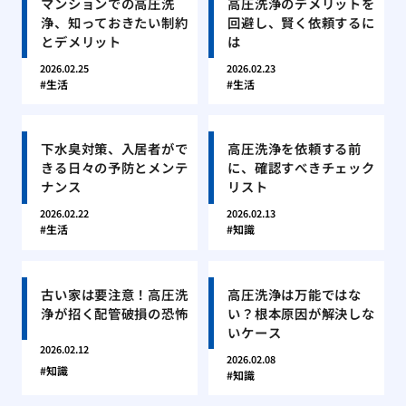
マンションでの高圧洗
高圧洗浄のデメリットを
浄、知っておきたい制約
回避し、賢く依頼するに
とデメリット
は
2026.02.25
2026.02.23
生活
生活
下水臭対策、入居者がで
高圧洗浄を依頼する前
きる日々の予防とメンテ
に、確認すべきチェック
ナンス
リスト
2026.02.22
2026.02.13
生活
知識
古い家は要注意！高圧洗
高圧洗浄は万能ではな
浄が招く配管破損の恐怖
い？根本原因が解決しな
いケース
2026.02.12
2026.02.08
知識
知識