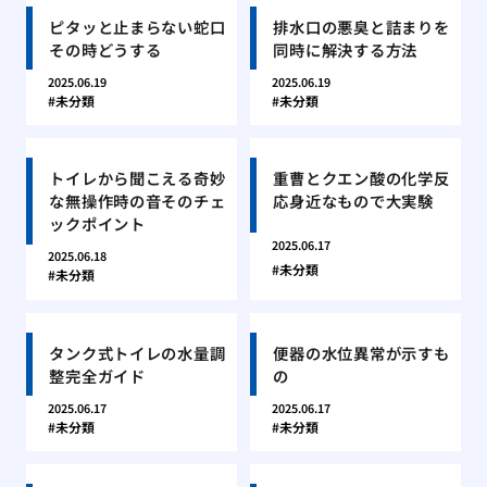
ピタッと止まらない蛇口
排水口の悪臭と詰まりを
その時どうする
同時に解決する方法
2025.06.19
2025.06.19
未分類
未分類
トイレから聞こえる奇妙
重曹とクエン酸の化学反
な無操作時の音そのチェ
応身近なもので大実験
ックポイント
2025.06.17
2025.06.18
未分類
未分類
タンク式トイレの水量調
便器の水位異常が示すも
整完全ガイド
の
2025.06.17
2025.06.17
未分類
未分類