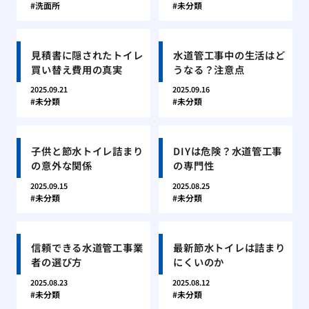
洗面所
未分類
見積書に隠されたトイレ
水道管工事中の生活はど
買い替え費用の真実
うなる？注意点
2025.09.21
2025.09.16
未分類
未分類
子供と節水トイレ詰まり
DIYは危険？水道管工事
の意外な関係
の専門性
2025.09.15
2025.08.25
未分類
未分類
信頼できる水道管工事業
最新節水トイレは詰まり
者の選び方
にくいのか
2025.08.23
2025.08.12
未分類
未分類