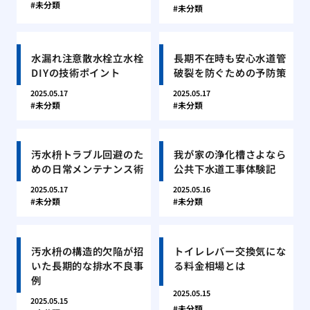
未分類
未分類
水漏れ注意散水栓立水栓
長期不在時も安心水道管
DIYの技術ポイント
破裂を防ぐための予防策
2025.05.17
2025.05.17
未分類
未分類
汚水枡トラブル回避のた
我が家の浄化槽さよなら
めの日常メンテナンス術
公共下水道工事体験記
2025.05.17
2025.05.16
未分類
未分類
汚水枡の構造的欠陥が招
トイレレバー交換気にな
いた長期的な排水不良事
る料金相場とは
例
2025.05.15
2025.05.15
未分類