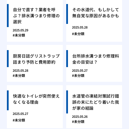
自分で直す？業者を呼
その水道代、もしかして
ぶ？排水溝つまり修理の
無自覚な原因があるかも
選択
2025.05.28
2025.05.29
未分類
未分類
厨房日誌グリストラップ
台所排水溝つまり修理料
詰まり予防と費用節約
金の目安は？
2025.05.28
2025.05.27
未分類
未分類
快適なトイレが突然使え
水道管の凍結対策試行錯
なくなる理由
誤の末にたどり着いた我
が家の結論
2025.05.27
2025.05.26
未分類
未分類