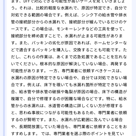
まず、DIYで対応できる可能性が高いケースを見ていきましょ
う。それは、比較的軽度な水漏れで、原因が特定でき、自分で
対処できる範囲の場合です。例えば、シンク下の給水管や排水
管の接続部分からの水漏れで、接続部分が緩んでいるだけのケ
ースです。この場合は、モンキーレンチなどの工具を使って、
接続部分を締め直すことで、水漏れが止まる可能性がありま
す。また、パッキンの劣化が原因であれば、ホームセンターな
どで適合するパッキンを購入し、交換することも可能です。た
だし、これらの作業は、あくまで応急処置であることを忘れな
いでください。根本的な原因が解決していない場合、再発する
可能性があります。 一方、専門業者に依頼すべきケースは、
水漏れの原因が特定できない場合や、自分では対処できない場
合です。例えば、床下を覗いても水漏れ箇所が特定できない場
合、給水管や排水管の破損や亀裂が原因の場合、床下の構造が
複雑で、自分で修理するのが困難な場合などです。特に、給水
管からの水漏れは、水道管の構造に詳しくない方が修理する
と、思わぬ事故につながる可能性もあるため、専門業者に依頼
するのが賢明です。また、水漏れが広範囲に及んでいる場合
や、長期間放置していた場合も、専門業者に依頼することをお
すすめします。 では、専門業者を選ぶ際のポイントを見てい