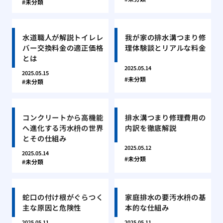
未分類
水道職人が解説トイレレ
我が家の排水溝つまり修
バー交換料金の適正価格
理体験談とリアルな料金
とは
2025.05.14
2025.05.15
未分類
未分類
コンクリートから高機能
排水溝つまり修理費用の
へ進化する汚水枡の世界
内訳を徹底解説
とその仕組み
2025.05.12
2025.05.14
未分類
未分類
蛇口の付け根がぐらつく
家庭排水の要汚水枡の基
主な原因と危険性
本的な仕組み
2025.05.11
2025.05.11