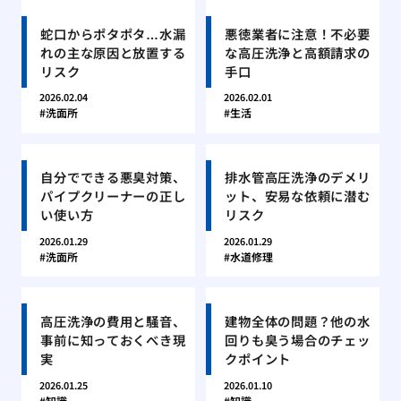
蛇口からポタポタ…水漏
悪徳業者に注意！不必要
れの主な原因と放置する
な高圧洗浄と高額請求の
リスク
手口
2026.02.04
2026.02.01
洗面所
生活
自分でできる悪臭対策、
排水管高圧洗浄のデメリ
パイプクリーナーの正し
ット、安易な依頼に潜む
い使い方
リスク
2026.01.29
2026.01.29
洗面所
水道修理
高圧洗浄の費用と騒音、
建物全体の問題？他の水
事前に知っておくべき現
回りも臭う場合のチェッ
実
クポイント
2026.01.25
2026.01.10
知識
知識