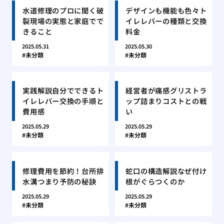
水道修理のプロに聞く破
デザインも機能も色々ト
裂現場の実態と家庭でで
イレレバーの種類と交換
きること
料金
2025.05.31
2025.05.30
未分類
未分類
実践解説自分でできるト
経営者が痛感グリストラ
イレレバー交換の手順と
ップ詰まりコストとの戦
費用感
い
2025.05.29
2025.05.29
未分類
未分類
修理費用を節約！台所排
蛇口の構造解説なぜ付け
水溝つまり予防の秘訣
根がぐらつくのか
2025.05.29
2025.05.29
未分類
未分類