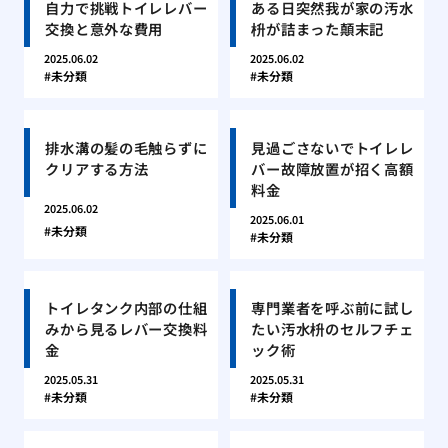
自力で挑戦トイレレバー
ある日突然我が家の汚水
交換と意外な費用
枡が詰まった顛末記
2025.06.02
2025.06.02
未分類
未分類
排水溝の髪の毛触らずに
見過ごさないでトイレレ
クリアする方法
バー故障放置が招く高額
料金
2025.06.02
2025.06.01
未分類
未分類
トイレタンク内部の仕組
専門業者を呼ぶ前に試し
みから見るレバー交換料
たい汚水枡のセルフチェ
金
ック術
2025.05.31
2025.05.31
未分類
未分類