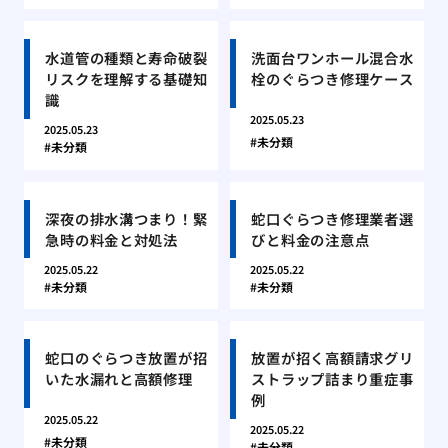
水道管の種類と寿命破裂
洗面台ワンホール混合水
リスクを理解する基礎知
栓のぐらつき修理ケース
識
2025.05.23
2025.05.23
未分類
未分類
深夜の排水溝つまり！緊
蛇口ぐらつき修理業者選
急時の料金と対処法
びと料金の注意点
2025.05.22
2025.05.22
未分類
未分類
蛇口のぐらつき放置が招
放置が招く高額請求グリ
いた水漏れと高額修理
ストラップ詰まり重症事
例
2025.05.22
2025.05.22
未分類
未分類