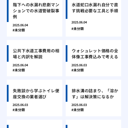
階下への水漏れ悲劇マン
水道蛇口水漏れ自分で直
ションでの水道管破裂事
す挑戦必要な工具と手順
例
2025.06.04
2025.06.04
未分類
未分類
公共下水道工事費用の相
ウォシュレット価格の全
場と内訳を解説
体像工事費込みで考える
2025.06.04
2025.06.03
未分類
未分類
失敗談から学ぶトイレ便
排水溝の詰まり、「溶か
座交換の業者選び
す」は解決策になるか
2025.06.03
2025.06.03
未分類
未分類