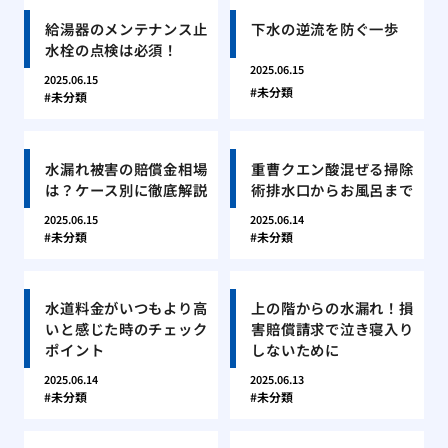
給湯器のメンテナンス止
下水の逆流を防ぐ一歩
水栓の点検は必須！
2025.06.15
2025.06.15
未分類
未分類
水漏れ被害の賠償金相場
重曹クエン酸混ぜる掃除
は？ケース別に徹底解説
術排水口からお風呂まで
2025.06.15
2025.06.14
未分類
未分類
水道料金がいつもより高
上の階からの水漏れ！損
いと感じた時のチェック
害賠償請求で泣き寝入り
ポイント
しないために
2025.06.14
2025.06.13
未分類
未分類