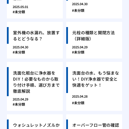
2025.04.30
2025.05.01
未分類
未分類
室外機の水漏れ、放置す
元栓の種類と開閉方法
るとどうなる？
（詳細版）
2025.04.30
2025.04.29
未分類
未分類
洗面化粧台に浄水器を
洗面台の水、もう悩まな
DIY！必要なものから取
い！DIY浄水器で安全と
り付け手順、選び方まで
快適をゲット！
徹底解説
2025.04.28
2025.04.29
未分類
未分類
ウォシュレットノズルか
オーバーフロー管の確認