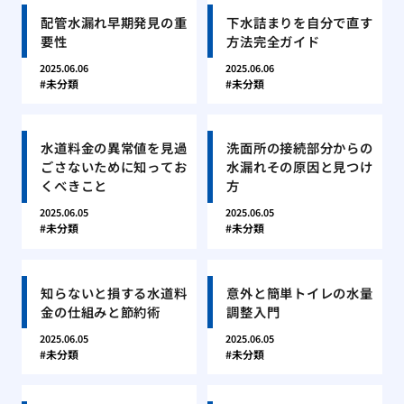
配管水漏れ早期発見の重
下水詰まりを自分で直す
要性
方法完全ガイド
2025.06.06
2025.06.06
未分類
未分類
水道料金の異常値を見過
洗面所の接続部分からの
ごさないために知ってお
水漏れその原因と見つけ
くべきこと
方
2025.06.05
2025.06.05
未分類
未分類
知らないと損する水道料
意外と簡単トイレの水量
金の仕組みと節約術
調整入門
2025.06.05
2025.06.05
未分類
未分類