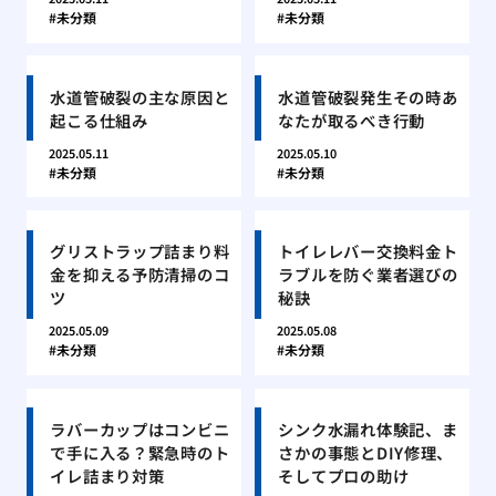
未分類
未分類
水道管破裂の主な原因と
水道管破裂発生その時あ
起こる仕組み
なたが取るべき行動
2025.05.11
2025.05.10
未分類
未分類
グリストラップ詰まり料
トイレレバー交換料金ト
金を抑える予防清掃のコ
ラブルを防ぐ業者選びの
ツ
秘訣
2025.05.09
2025.05.08
未分類
未分類
ラバーカップはコンビニ
シンク水漏れ体験記、ま
で手に入る？緊急時のト
さかの事態とDIY修理、
イレ詰まり対策
そしてプロの助け