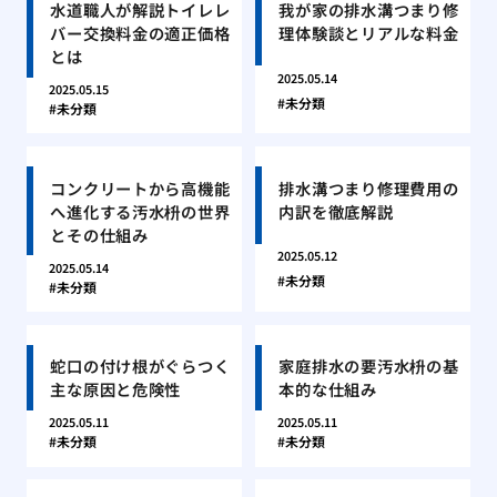
水道職人が解説トイレレ
我が家の排水溝つまり修
バー交換料金の適正価格
理体験談とリアルな料金
とは
2025.05.14
2025.05.15
未分類
未分類
コンクリートから高機能
排水溝つまり修理費用の
へ進化する汚水枡の世界
内訳を徹底解説
とその仕組み
2025.05.12
2025.05.14
未分類
未分類
蛇口の付け根がぐらつく
家庭排水の要汚水枡の基
主な原因と危険性
本的な仕組み
2025.05.11
2025.05.11
未分類
未分類