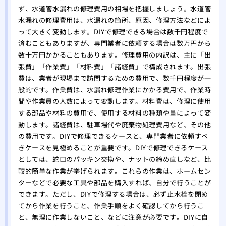
ず、水道管水漏れの修理費用の相場を把握しましょう。水道管
水漏れの修理費用は、水漏れの箇所、原因、修理方法などによ
って大きく変動します。DIYで修理できる場合は数千円程度で
済むこともありますが、専門業者に依頼する場合は数万円から
数十万円かかることもあります。修理費用の内訳は、主に「出
張費」「作業費」「材料費」「諸経費」で構成されます。出張
費は、業者が現場まで訪問するための費用で、数千円程度が一
般的です。作業費は、水漏れ修理作業にかかる費用で、作業時
間や作業員の人数によって変動します。材料費は、修理に使用
する部品や材料の費用で、使用する材料の種類や量によって変
動します。諸経費は、駐車場代や廃棄物処理費用など、その他
の費用です。DIYで修理できるケースと、専門業者に依頼すべ
きケースを見極めることが重要です。DIYで修理できるケース
としては、蛇口のパッキン交換や、ナットの締め直しなど、比
較的簡単な作業が挙げられます。これらの作業は、ホームセン
ターなどで必要な工具や部品を購入すれば、自分で行うことが
できます。ただし、DIYで修理する場合は、必ず止水栓を閉め
てから作業を行うこと、作業手順をよく確認してから行うこ
と、無理に作業しないこと、などに注意が必要です。DIYに自