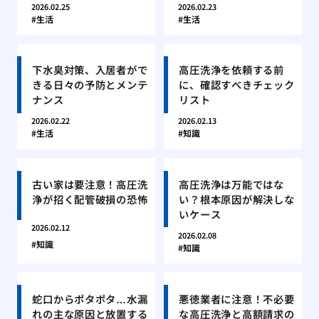
2026.02.25
2026.02.23
生活
生活
下水臭対策、入居者がで
高圧洗浄を依頼する前
きる日々の予防とメンテ
に、確認すべきチェック
ナンス
リスト
2026.02.22
2026.02.13
生活
知識
古い家は要注意！高圧洗
高圧洗浄は万能ではな
浄が招く配管破損の恐怖
い？根本原因が解決しな
いケース
2026.02.12
2026.02.08
知識
知識
蛇口からポタポタ…水漏
悪徳業者に注意！不必要
れの主な原因と放置する
な高圧洗浄と高額請求の