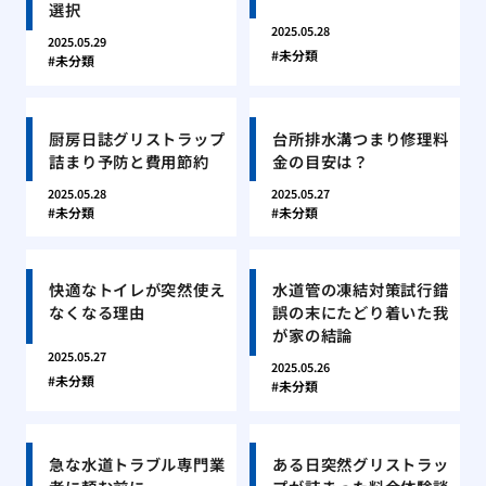
選択
2025.05.28
2025.05.29
未分類
未分類
厨房日誌グリストラップ
台所排水溝つまり修理料
詰まり予防と費用節約
金の目安は？
2025.05.28
2025.05.27
未分類
未分類
快適なトイレが突然使え
水道管の凍結対策試行錯
なくなる理由
誤の末にたどり着いた我
が家の結論
2025.05.27
2025.05.26
未分類
未分類
急な水道トラブル専門業
ある日突然グリストラッ