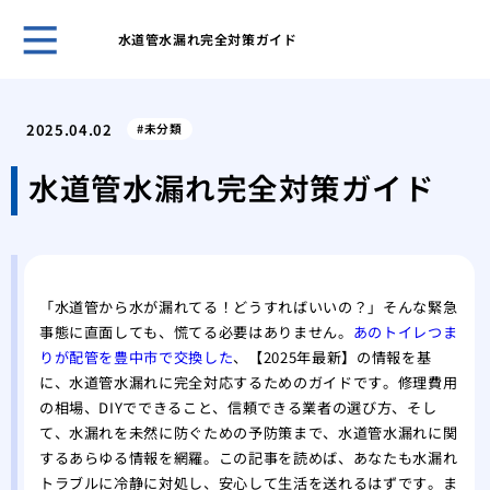
水道管水漏れ完全対策ガイド
ガー
と管
2025.04.02
未分類
効果
解消
水道管水漏れ完全対策ガイド
台所
ガイ
台所
屋外
「水道管から水が漏れてる！どうすればいいの？」そんな緊急
性
事態に直面しても、慌てる必要はありません。
あのトイレつま
洗濯
りが配管を豊中市で交換した
、【2025年最新】の情報を基
方と
に、水道管水漏れに完全対応するためのガイドです。修理費用
特殊
の相場、DIYでできること、信頼できる業者の選び方、そし
処法
て、水漏れを未然に防ぐための予防策まで、水道管水漏れに関
するあらゆる情報を網羅。この記事を読めば、あなたも水漏れ
トラブルに冷静に対処し、安心して生活を送れるはずです。ま