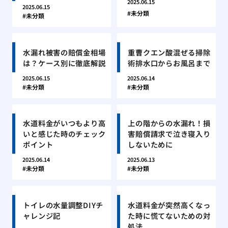
2025.06.15
2025.06.15
未分類
未分類
水漏れ被害の賠償金相場
重曹クエン酸混ぜる掃除
は？ケース別に徹底解説
術排水口からお風呂まで
2025.06.15
2025.06.14
未分類
未分類
水道料金がいつもより高
上の階からの水漏れ！損
いと感じた時のチェック
害賠償請求で泣き寝入り
ポイント
しないために
2025.06.14
2025.06.13
未分類
未分類
トイレの水量調整DIYチ
水道料金が突然高くなっ
ャレンジ記
た時に慌てないための対
処法