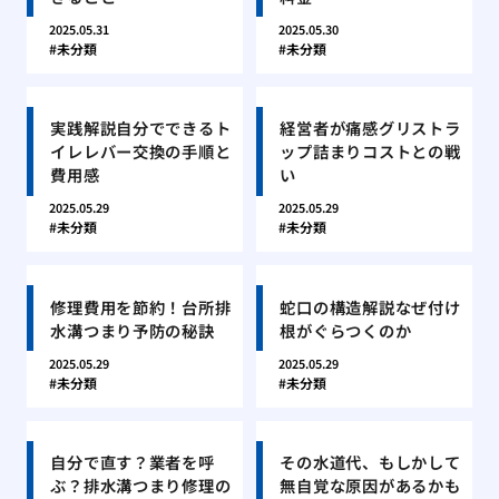
2025.05.31
2025.05.30
未分類
未分類
実践解説自分でできるト
経営者が痛感グリストラ
イレレバー交換の手順と
ップ詰まりコストとの戦
費用感
い
2025.05.29
2025.05.29
未分類
未分類
修理費用を節約！台所排
蛇口の構造解説なぜ付け
水溝つまり予防の秘訣
根がぐらつくのか
2025.05.29
2025.05.29
未分類
未分類
自分で直す？業者を呼
その水道代、もしかして
ぶ？排水溝つまり修理の
無自覚な原因があるかも