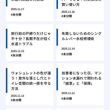
賢い使い方
2025.11.17
2025.11.16
未分類
未分類
旅行前の戸締りだけじゃ
失敗しないためのシング
不十分？長期不在が招く
ルレバー水栓修理術
水道トラブル
2025.11.14
2025.11.15
未分類
未分類
ウォシュレットの色が違
加害者になった日、マン
う！意外な落とし穴とト
ション水漏れで問われる
イレ空間の統一感を守る
「誠意」と「保険」
方法
2025.11.12
2025.11.13
未分類
未分類