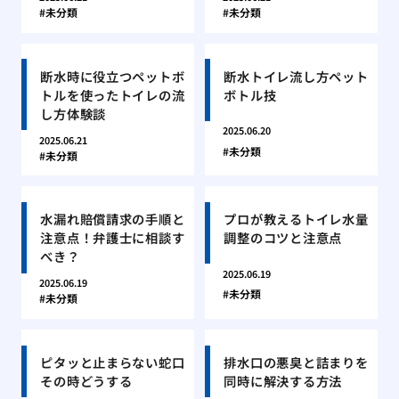
未分類
未分類
断水時に役立つペットボ
断水トイレ流し方ペット
トルを使ったトイレの流
ボトル技
し方体験談
2025.06.20
2025.06.21
未分類
未分類
水漏れ賠償請求の手順と
プロが教えるトイレ水量
注意点！弁護士に相談す
調整のコツと注意点
べき？
2025.06.19
2025.06.19
未分類
未分類
ピタッと止まらない蛇口
排水口の悪臭と詰まりを
その時どうする
同時に解決する方法