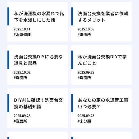
私が洗濯機の水漏れで階
洗面台交換を業者に依頼
下を水浸しにした話
するメリット
2025.10.11
2025.10.08
水道修理
洗面所
洗面台交換DIYに必要な
私が洗面台交換DIYで学
道具と部品
んだこと
2025.10.02
2025.09.29
洗面所
洗面所
DIY前に確認！洗面台交
あなたの家の水道管工事
換の基礎知識
いつ必要？
2025.09.28
2025.09.23
洗面所
未分類