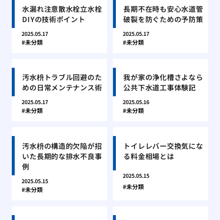
水漏れ注意散水栓立水栓
長期不在時も安心水道管
DIYの技術ポイント
破裂を防ぐための予防策
2025.05.17
2025.05.17
未分類
未分類
汚水枡トラブル回避のた
我が家の浄化槽さよなら
めの日常メンテナンス術
公共下水道工事体験記
2025.05.17
2025.05.16
未分類
未分類
汚水枡の構造的欠陥が招
トイレレバー交換気にな
いた長期的な排水不良事
る料金相場とは
例
2025.05.15
2025.05.15
未分類
未分類