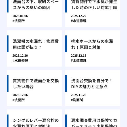
洗面台の下、収納スペー
賃貸物件で下水臭が発生
スからの臭いの原因
した時の正しい対応手順
2026.01.06
2025.12.29
洗面所
水道修理
洗濯機の水漏れ！修理費
排水ホースからの水漏
用は誰が払う？
れ！原因と対策
2025.12.20
2025.12.18
水道修理
水道修理
賃貸物件で洗面台を交換
洗面台交換を自分で！
したい場合
DIYの魅力と注意点
2025.12.06
2025.11.20
洗面所
洗面所
シングルレバー混合栓の
漏水調査費用は保険でカ
水漏れ原因と対処法
バーできる？火災保険の