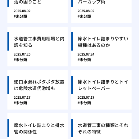
活の困りごと
バーカップ術
2025.08.02
2025.08.02
未分類
未分類
水道管工事費用相場と内
節水トイレ詰まりやすい
訳を知る
機種はあるのか
2025.07.25
2025.07.24
未分類
未分類
蛇口水漏れポタポタ放置
節水トイレ詰まりとトイ
は危険水道代激増も
レットペーパー
2025.07.17
2025.07.17
未分類
未分類
節水トイレ詰まりと排水
水道管工事の種類とそれ
管の関係性
ぞれの特徴