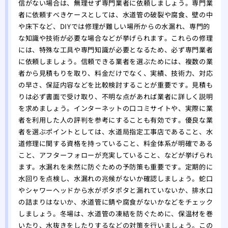
信がない場合は、無理せず専門業者に依頼しましょう。専門業
者に依頼すべきケースとしては、水道管の破裂や腐食、壁の中
や床下など、DIYでは修理が難しい場所からの水漏れ、専門的
な知識や技術が必要な場合などが挙げられます。これらの修理
には、特殊な工具や専門知識が必要となるため、必ず専門業者
に依頼しましょう。信頼できる業者を選ぶためには、複数の業
者から見積もりを取り、料金だけでなく、実績、技術力、対応
の早さ、保証内容などを比較検討することが重要です。見積も
りは必ず書面で受け取り、不明な点があれば業者に詳しく説明
を求めましょう。インターネットの口コミサイトや、実際に業
者を利用した人の評判を参考にすることも有効です。優良な業
者を選ぶポイントとしては、水道局指定工事店であること、水
道修理に関する資格を持っていること、料金体系が明確である
こと、アフターフォローが充実していること、などが挙げられ
ます。水漏れを未然に防ぐための予防策も重要です。定期的に
水回りを点検し、水漏れの兆候がないか確認しましょう。蛇口
やシャワーヘッドから水がポタポタと漏れていないか、排水口
の詰まりはないか、水道管に錆や腐食がないかなどをチェック
しましょう。冬場は、水道管の凍結を防ぐために、保温材を巻
いたり、水抜きをしたりするなどの対策を行いましょう。この