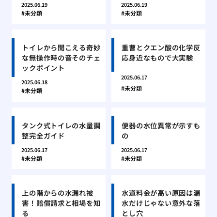
2025.06.19
2025.06.19
未分類
未分類
トイレから聞こえる奇妙
重曹とクエン酸の化学反
な無操作時の音そのチェ
応身近なもので大実験
ックポイント
2025.06.17
2025.06.18
未分類
未分類
タンク式トイレの水量調
便器の水位異常が示すも
整完全ガイド
の
2025.06.17
2025.06.17
未分類
未分類
上の階からの水漏れ被
水道料金が高い原因は漏
害！賠償請求と相場を知
水だけじゃない意外な落
る
とし穴