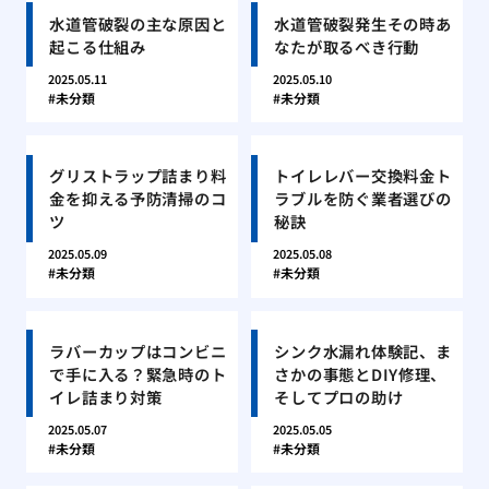
水道管破裂の主な原因と
水道管破裂発生その時あ
起こる仕組み
なたが取るべき行動
2025.05.11
2025.05.10
未分類
未分類
グリストラップ詰まり料
トイレレバー交換料金ト
金を抑える予防清掃のコ
ラブルを防ぐ業者選びの
ツ
秘訣
2025.05.09
2025.05.08
未分類
未分類
ラバーカップはコンビニ
シンク水漏れ体験記、ま
で手に入る？緊急時のト
さかの事態とDIY修理、
イレ詰まり対策
そしてプロの助け
2025.05.07
2025.05.05
未分類
未分類