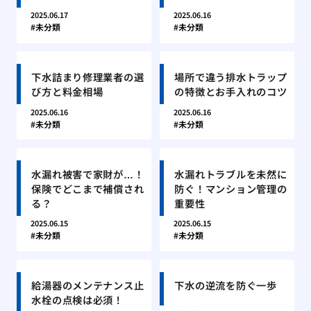
2025.06.17
2025.06.16
未分類
未分類
下水詰まり修理業者の選
場所で違う排水トラップ
び方と料金相場
の特徴とお手入れのコツ
2025.06.16
2025.06.16
未分類
未分類
水漏れ被害で家財が…！
水漏れトラブルを未然に
保険でどこまで補償され
防ぐ！マンション管理の
る？
重要性
2025.06.15
2025.06.15
未分類
未分類
給湯器のメンテナンス止
下水の逆流を防ぐ一歩
水栓の点検は必須！