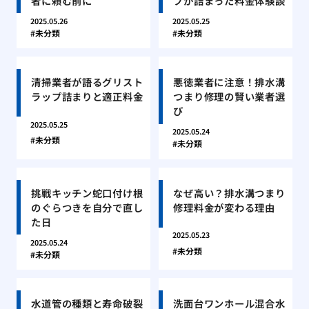
者に頼む前に
プが詰まった料金体験談
2025.05.26
2025.05.25
未分類
未分類
清掃業者が語るグリスト
悪徳業者に注意！排水溝
ラップ詰まりと適正料金
つまり修理の賢い業者選
び
2025.05.25
2025.05.24
未分類
未分類
挑戦キッチン蛇口付け根
なぜ高い？排水溝つまり
のぐらつきを自分で直し
修理料金が変わる理由
た日
2025.05.23
2025.05.24
未分類
未分類
水道管の種類と寿命破裂
洗面台ワンホール混合水