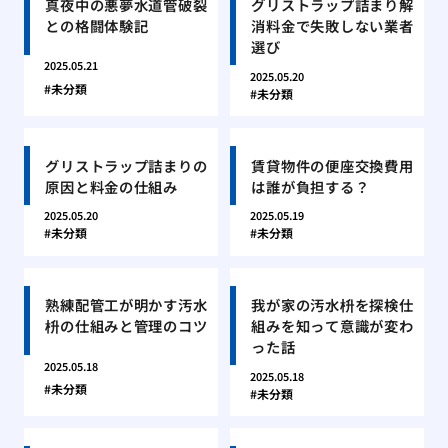
真夜中の悪夢水道管破裂
グリストラップ詰まり解
との格闘体験記
消料金で失敗しない業者
選び
2025.05.21
2025.05.20
未分類
未分類
グリストラップ詰まりの
賃貸物件の便座交換費用
原因と料金の仕組み
は誰が負担する？
2025.05.20
2025.05.19
未分類
未分類
熟練配管工が明かす汚水
我が家の汚水枡を探検仕
枡の仕組みと管理のコツ
組みを知って意識が変わ
った話
2025.05.18
2025.05.18
未分類
未分類