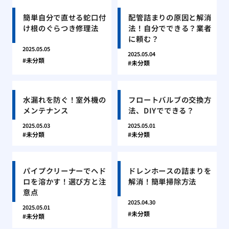
簡単自分で直せる蛇口付
配管詰まりの原因と解消
け根のぐらつき修理法
法！自分でできる？業者
に頼む？
2025.05.05
2025.05.04
未分類
未分類
水漏れを防ぐ！室外機の
フロートバルブの交換方
メンテナンス
法、DIYでできる？
2025.05.03
2025.05.01
未分類
未分類
パイプクリーナーでヘド
ドレンホースの詰まりを
ロを溶かす！選び方と注
解消！簡単掃除方法
意点
2025.04.30
2025.05.01
未分類
未分類