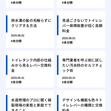
未分類
未分類
排水溝の髪の毛触らずに
見過ごさないでトイレレ
クリアする方法
バー故障放置が招く高額
料金
2025.06.02
2025.06.01
未分類
未分類
トイレタンク内部の仕組
専門業者を呼ぶ前に試し
みから見るレバー交換料
たい汚水枡のセルフチェ
金
ック術
2025.05.31
2025.05.31
未分類
未分類
水道修理のプロに聞く破
デザインも機能も色々ト
裂現場の実態と家庭でで
イレレバーの種類と交換
きること
料金