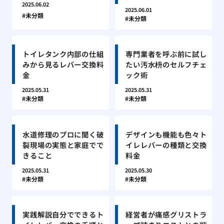
2025.06.02
2025.06.01
未分類
未分類
トイレタンク内部の仕組
専門業者を呼ぶ前に試し
みから見るレバー交換料
たい汚水枡のセルフチェ
金
ック術
2025.05.31
2025.05.31
未分類
未分類
水道修理のプロに聞く破
デザインも機能も色々ト
裂現場の実態と家庭でで
イレレバーの種類と交換
きること
料金
2025.05.31
2025.05.30
未分類
未分類
実践解説自分でできるト
経営者が痛感グリストラ