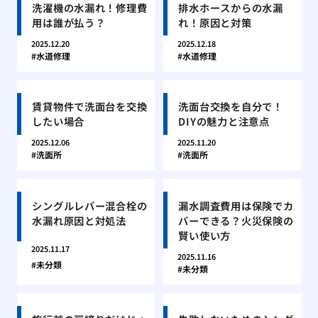
洗濯機の水漏れ！修理費
排水ホースからの水漏
用は誰が払う？
れ！原因と対策
2025.12.20
2025.12.18
水道修理
水道修理
賃貸物件で洗面台を交換
洗面台交換を自分で！
したい場合
DIYの魅力と注意点
2025.12.06
2025.11.20
洗面所
洗面所
シングルレバー混合栓の
漏水調査費用は保険でカ
水漏れ原因と対処法
バーできる？火災保険の
賢い使い方
2025.11.17
2025.11.16
未分類
未分類