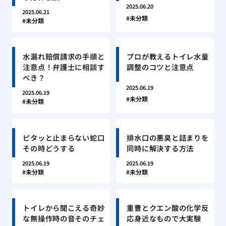
2025.06.20
2025.06.21
未分類
未分類
水漏れ賠償請求の手順と
プロが教えるトイレ水量
注意点！弁護士に相談す
調整のコツと注意点
べき？
2025.06.19
2025.06.19
未分類
未分類
ピタッと止まらない蛇口
排水口の悪臭と詰まりを
その時どうする
同時に解決する方法
2025.06.19
2025.06.19
未分類
未分類
トイレから聞こえる奇妙
重曹とクエン酸の化学反
な無操作時の音そのチェ
応身近なもので大実験