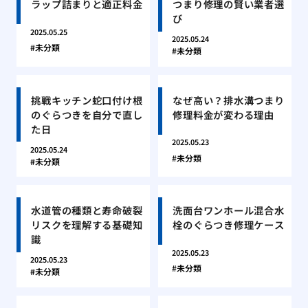
ラップ詰まりと適正料金
つまり修理の賢い業者選
び
2025.05.25
2025.05.24
未分類
未分類
挑戦キッチン蛇口付け根
なぜ高い？排水溝つまり
のぐらつきを自分で直し
修理料金が変わる理由
た日
2025.05.23
2025.05.24
未分類
未分類
水道管の種類と寿命破裂
洗面台ワンホール混合水
リスクを理解する基礎知
栓のぐらつき修理ケース
識
2025.05.23
2025.05.23
未分類
未分類