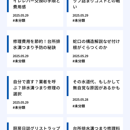
イレレバー交換の手順と
ップ詰まりコストとの戦
費用感
い
2025.05.29
2025.05.29
未分類
未分類
修理費用を節約！台所排
蛇口の構造解説なぜ付け
水溝つまり予防の秘訣
根がぐらつくのか
2025.05.29
2025.05.29
未分類
未分類
自分で直す？業者を呼
その水道代、もしかして
ぶ？排水溝つまり修理の
無自覚な原因があるかも
選択
2025.05.28
2025.05.29
未分類
未分類
厨房日誌グリストラップ
台所排水溝つまり修理料