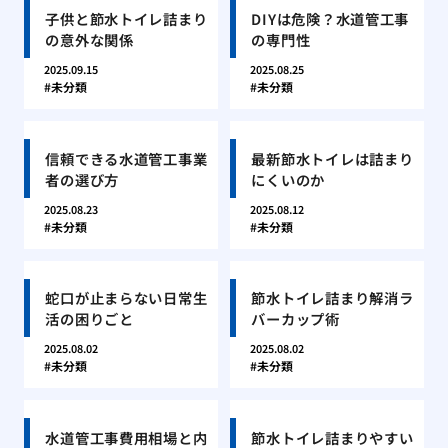
子供と節水トイレ詰まり
DIYは危険？水道管工事
の意外な関係
の専門性
2025.09.15
2025.08.25
未分類
未分類
信頼できる水道管工事業
最新節水トイレは詰まり
者の選び方
にくいのか
2025.08.23
2025.08.12
未分類
未分類
蛇口が止まらない日常生
節水トイレ詰まり解消ラ
活の困りごと
バーカップ術
2025.08.02
2025.08.02
未分類
未分類
水道管工事費用相場と内
節水トイレ詰まりやすい