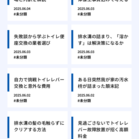
2025.06.04
2025.06.03
未分類
未分類
失敗談から学ぶトイレ便
排水溝の詰まり、「溶か
座交換の業者選び
す」は解決策になるか
2025.06.03
2025.06.03
未分類
未分類
自力で挑戦トイレレバー
ある日突然我が家の汚水
交換と意外な費用
枡が詰まった顛末記
2025.06.02
2025.06.02
未分類
未分類
排水溝の髪の毛触らずに
見過ごさないでトイレレ
クリアする方法
バー故障放置が招く高額
料金