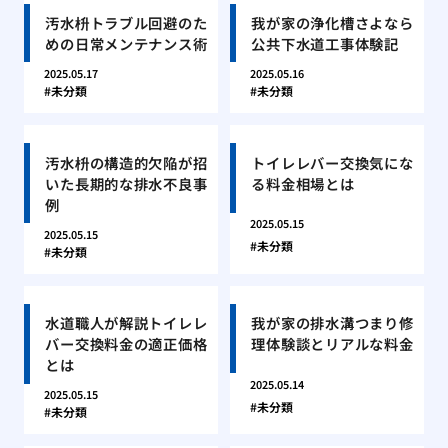
汚水枡トラブル回避のた
我が家の浄化槽さよなら
めの日常メンテナンス術
公共下水道工事体験記
2025.05.17
2025.05.16
未分類
未分類
汚水枡の構造的欠陥が招
トイレレバー交換気にな
いた長期的な排水不良事
る料金相場とは
例
2025.05.15
2025.05.15
未分類
未分類
水道職人が解説トイレレ
我が家の排水溝つまり修
バー交換料金の適正価格
理体験談とリアルな料金
とは
2025.05.14
2025.05.15
未分類
未分類