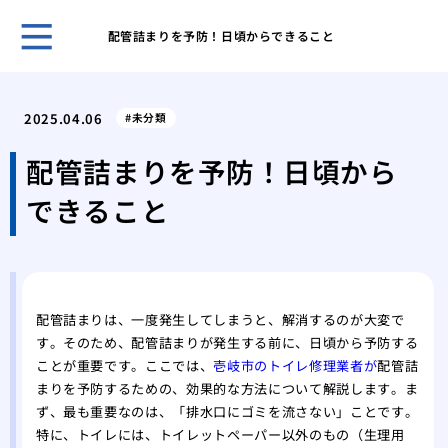
配管詰まりを予防！日頃からできること
ガー
と管
2025.04.06
未分類
効果
解消
配管詰まりを予防！日頃から
台所
できること
ガイ
台所
屋外
性
洗濯
配管詰まりは、一度発生してしまうと、解消するのが大変で
方と
す。そのため、配管詰まりが発生する前に、日頃から予防する
特殊
ことが重要です。ここでは、
壱岐市のトイレ修理業者が
配管詰
処法
まりを予防するための、効果的な方法について解説します。ま
ず、最も重要なのは、「排水口にゴミを流さない」ことです。
特に、トイレには、トイレットペーパー以外のもの（生理用