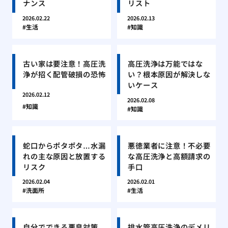
ナンス
リスト
2026.02.22
2026.02.13
生活
知識
古い家は要注意！高圧洗
高圧洗浄は万能ではな
浄が招く配管破損の恐怖
い？根本原因が解決しな
いケース
2026.02.12
2026.02.08
知識
知識
蛇口からポタポタ…水漏
悪徳業者に注意！不必要
れの主な原因と放置する
な高圧洗浄と高額請求の
リスク
手口
2026.02.04
2026.02.01
洗面所
生活
自分でできる悪臭対策、
排水管高圧洗浄のデメリ