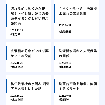
壊れる前に動くのが正
今すぐやるべき！洗濯機
解！トイレ買い替えの最
水漏れの応急処置
適タイミングと賢い費用
節約術
2025.10.29
2025.11.10
水道修理
未分類
洗濯機の防水パンは必要
洗濯機水漏れと火災保険
か？その役割
の関係
2025.10.21
2025.10.16
水道修理
水道修理
私が洗濯機の水漏れで階
洗面台交換を業者に依頼
下を水浸しにした話
するメリット
2025.10.11
2025.10.08
水道修理
洗面所