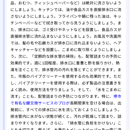
品、おむつ、ティッシュペーパーなど）は絶対に流さないよう
にしましょう。キッチンでは、油や食品カスを直接排水口に流
さないようにしましょう。フライパンや鍋に残った油は、キッ
チンペーパーなどで拭き取ってから洗うようにしましょう。ま
た、排水口には、ゴミ受けやネットなどを設置し、食品カスが
直接排水管に流れ込まないようにしましょう。お風呂や洗面所
では、髪の毛や石鹸カスが排水口に流れ込まないように、ヘア
キャッチャーなどを設置し、こまめに取り除くようにしましょ
う。次に、「定期的な排水管の掃除」も、配管詰まりの予防に
効果的です。週に1回程度、排水口に重曹と酢を振りかけ、熱
湯を注ぐことで、排水管内の汚れを落とすことができます。ま
た、市販のパイプクリーナーを使用するのも効果的です。ただ
し、パイプクリーナーを使用する際は、必ず製品の注意書きを
よく読み、使用方法を守りましょう。そして、「水をこまめに
流す」ことも、配管詰まりの予防につながります。特に、
堺市
で有名な鍵交換サービスのプロが
長期間家を空ける場合は、出
発前に、すべての排水口に水を流しておくようにしましょう。
排水管内に水がない状態が続くと、汚れが乾燥して固まり、詰
まりやすくなります。さらに、「排水管に負担をかけない」こ
とも大切です。例えば、大量のトイレットペーパーを一度に流