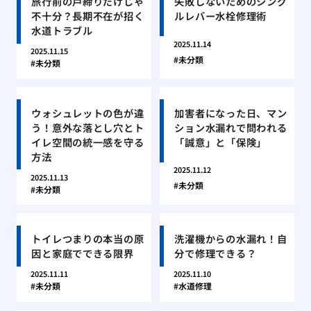
旅行前の戸締りだけじゃ
失敗しないためのシング
不十分？長期不在が招く
ルレバー水栓修理術
水道トラブル
2025.11.14
2025.11.15
未分類
未分類
ウォシュレットの色が違
加害者になった日、マン
う！意外な落とし穴とト
ション水漏れで問われる
イレ空間の統一感を守る
「誠意」と「保険」
方法
2025.11.12
2025.11.13
未分類
未分類
トイレつまりの本当の原
洗濯機からの水漏れ！自
因と家庭でできる限界
分で修理できる？
2025.11.11
2025.11.10
未分類
水道修理