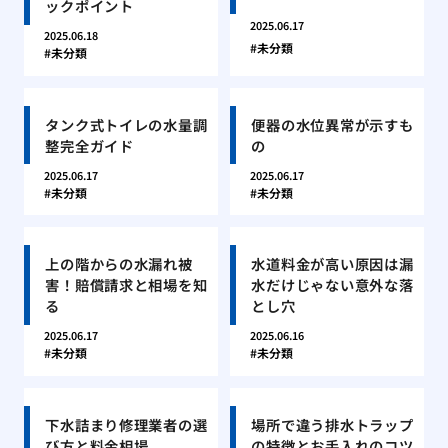
ックポイント
2025.06.17
2025.06.18
未分類
未分類
タンク式トイレの水量調
便器の水位異常が示すも
整完全ガイド
の
2025.06.17
2025.06.17
未分類
未分類
上の階からの水漏れ被
水道料金が高い原因は漏
害！賠償請求と相場を知
水だけじゃない意外な落
る
とし穴
2025.06.17
2025.06.16
未分類
未分類
下水詰まり修理業者の選
場所で違う排水トラップ
び方と料金相場
の特徴とお手入れのコツ