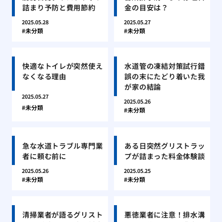
詰まり予防と費用節約
金の目安は？
2025.05.28
2025.05.27
未分類
未分類
快適なトイレが突然使え
水道管の凍結対策試行錯
なくなる理由
誤の末にたどり着いた我
が家の結論
2025.05.27
2025.05.26
未分類
未分類
急な水道トラブル専門業
ある日突然グリストラッ
者に頼む前に
プが詰まった料金体験談
2025.05.26
2025.05.25
未分類
未分類
清掃業者が語るグリスト
悪徳業者に注意！排水溝