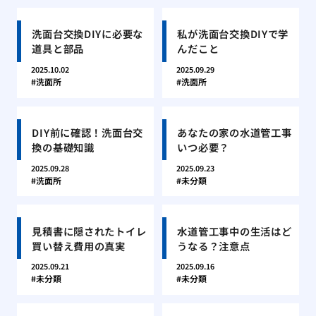
洗面台交換DIYに必要な
私が洗面台交換DIYで学
道具と部品
んだこと
2025.10.02
2025.09.29
洗面所
洗面所
DIY前に確認！洗面台交
あなたの家の水道管工事
換の基礎知識
いつ必要？
2025.09.28
2025.09.23
洗面所
未分類
見積書に隠されたトイレ
水道管工事中の生活はど
買い替え費用の真実
うなる？注意点
2025.09.21
2025.09.16
未分類
未分類