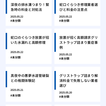
深夜の排水溝つまり！緊
蛇口ぐらつき修理業者選
急時の料金と対処法
びと料金の注意点
2025.05.22
2025.05.22
未分類
未分類
蛇口のぐらつき放置が招
放置が招く高額請求グリ
いた水漏れと高額修理
ストラップ詰まり重症事
例
2025.05.22
2025.05.22
未分類
未分類
真夜中の悪夢水道管破裂
グリストラップ詰まり解
との格闘体験記
消料金で失敗しない業者
選び
2025.05.21
2025.05.20
未分類
未分類