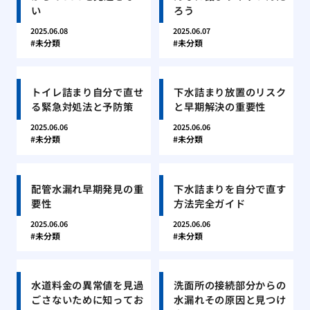
い
ろう
2025.06.08
2025.06.07
未分類
未分類
トイレ詰まり自分で直せ
下水詰まり放置のリスク
る緊急対処法と予防策
と早期解決の重要性
2025.06.06
2025.06.06
未分類
未分類
配管水漏れ早期発見の重
下水詰まりを自分で直す
要性
方法完全ガイド
2025.06.06
2025.06.06
未分類
未分類
水道料金の異常値を見過
洗面所の接続部分からの
ごさないために知ってお
水漏れその原因と見つけ