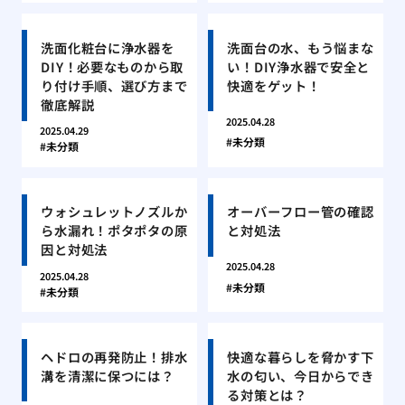
洗面化粧台に浄水器を
洗面台の水、もう悩まな
DIY！必要なものから取
い！DIY浄水器で安全と
り付け手順、選び方まで
快適をゲット！
徹底解説
2025.04.28
2025.04.29
未分類
未分類
ウォシュレットノズルか
オーバーフロー管の確認
ら水漏れ！ポタポタの原
と対処法
因と対処法
2025.04.28
2025.04.28
未分類
未分類
ヘドロの再発防止！排水
快適な暮らしを脅かす下
溝を清潔に保つには？
水の匂い、今日からでき
る対策とは？