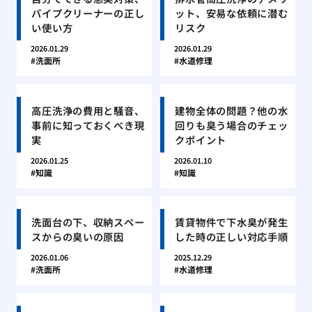
パイプクリーナーの正し
ット、安易な依頼に潜む
い使い方
リスク
2026.01.29
2026.01.29
洗面所
水道修理
高圧洗浄の費用と騒音、
建物全体の問題？他の水
事前に知っておくべき現
回りも臭う場合のチェッ
実
クポイント
2026.01.25
2026.01.10
知識
知識
洗面台の下、収納スペー
賃貸物件で下水臭が発生
スからの臭いの原因
した時の正しい対応手順
2026.01.06
2025.12.29
洗面所
水道修理