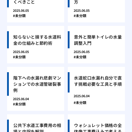
くべきこと
方
2025.06.05
2025.06.05
未分類
未分類
知らないと損する水道料
意外と簡単トイレの水量
金の仕組みと節約術
調整入門
2025.06.05
2025.06.05
未分類
未分類
階下への水漏れ悲劇マン
水道蛇口水漏れ自分で直
ションでの水道管破裂事
す挑戦必要な工具と手順
例
2025.06.04
2025.06.04
未分類
未分類
公共下水道工事費用の相
ウォシュレット価格の全
場と内訳を解説
体像工事費込みで考える