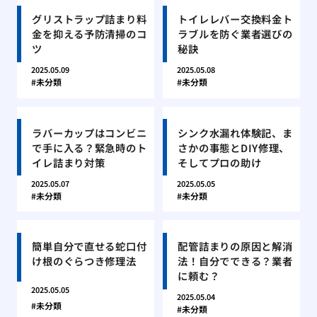
グリストラップ詰まり料
トイレレバー交換料金ト
金を抑える予防清掃のコ
ラブルを防ぐ業者選びの
ツ
秘訣
2025.05.09
2025.05.08
未分類
未分類
ラバーカップはコンビニ
シンク水漏れ体験記、ま
で手に入る？緊急時のト
さかの事態とDIY修理、
イレ詰まり対策
そしてプロの助け
2025.05.07
2025.05.05
未分類
未分類
簡単自分で直せる蛇口付
配管詰まりの原因と解消
け根のぐらつき修理法
法！自分でできる？業者
に頼む？
2025.05.05
2025.05.04
未分類
未分類