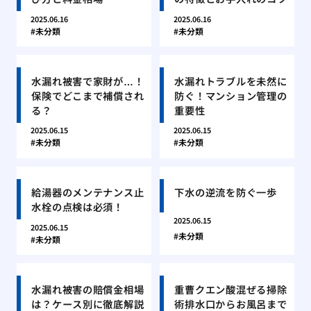
2025.06.16
2025.06.16
未分類
未分類
水漏れ被害で家財が…！
水漏れトラブルを未然に
保険でどこまで補償され
防ぐ！マンション管理の
る？
重要性
2025.06.15
2025.06.15
未分類
未分類
給湯器のメンテナンス止
下水の逆流を防ぐ一歩
水栓の点検は必須！
2025.06.15
2025.06.15
未分類
未分類
水漏れ被害の賠償金相場
重曹クエン酸混ぜる掃除
は？ケース別に徹底解説
術排水口からお風呂まで