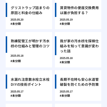
グリストラップ詰まりの
賃貸物件の便座交換費用
原因と料金の仕組み
は誰が負担する？
2025.05.20
2025.05.19
未分類
未分類
熟練配管工が明かす汚水
我が家の汚水枡を探検仕
枡の仕組みと管理のコツ
組みを知って意識が変わ
った話
2025.05.18
2025.05.18
未分類
未分類
水漏れ注意散水栓立水栓
長期不在時も安心水道管
DIYの技術ポイント
破裂を防ぐための予防策
2025.05.17
2025.05.17
未分類
未分類