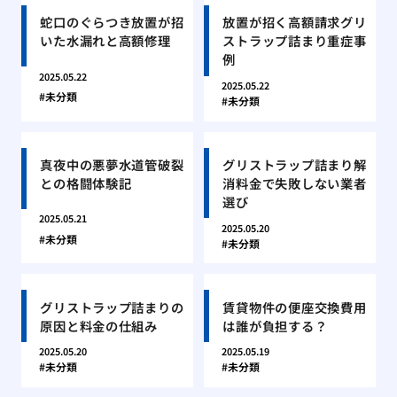
蛇口のぐらつき放置が招
放置が招く高額請求グリ
いた水漏れと高額修理
ストラップ詰まり重症事
例
2025.05.22
2025.05.22
未分類
未分類
真夜中の悪夢水道管破裂
グリストラップ詰まり解
との格闘体験記
消料金で失敗しない業者
選び
2025.05.21
2025.05.20
未分類
未分類
グリストラップ詰まりの
賃貸物件の便座交換費用
原因と料金の仕組み
は誰が負担する？
2025.05.20
2025.05.19
未分類
未分類