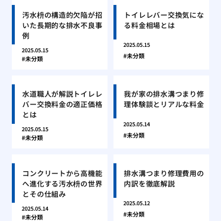
汚水枡の構造的欠陥が招
トイレレバー交換気にな
いた長期的な排水不良事
る料金相場とは
例
2025.05.15
2025.05.15
未分類
未分類
水道職人が解説トイレレ
我が家の排水溝つまり修
バー交換料金の適正価格
理体験談とリアルな料金
とは
2025.05.14
2025.05.15
未分類
未分類
コンクリートから高機能
排水溝つまり修理費用の
へ進化する汚水枡の世界
内訳を徹底解説
とその仕組み
2025.05.12
2025.05.14
未分類
未分類