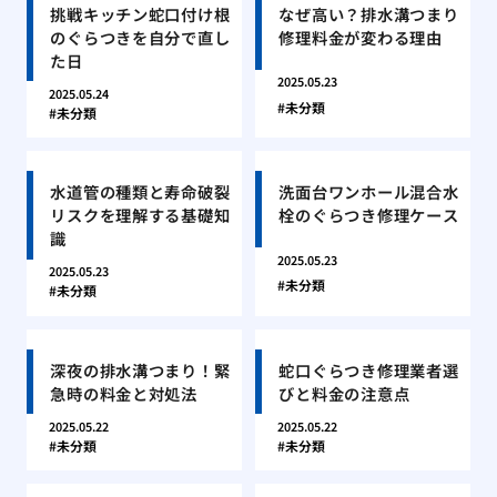
挑戦キッチン蛇口付け根
なぜ高い？排水溝つまり
のぐらつきを自分で直し
修理料金が変わる理由
た日
2025.05.23
2025.05.24
未分類
未分類
水道管の種類と寿命破裂
洗面台ワンホール混合水
リスクを理解する基礎知
栓のぐらつき修理ケース
識
2025.05.23
2025.05.23
未分類
未分類
深夜の排水溝つまり！緊
蛇口ぐらつき修理業者選
急時の料金と対処法
びと料金の注意点
2025.05.22
2025.05.22
未分類
未分類