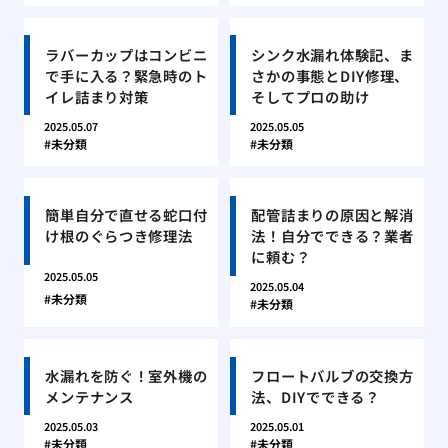
ラバーカップはコンビニ
シンク水漏れ体験記、ま
で手に入る？緊急時のト
さかの事態とDIY修理、
イレ詰まり対策
そしてプロの助け
2025.05.07
2025.05.05
未分類
未分類
簡単自分で直せる蛇口付
配管詰まりの原因と解消
け根のぐらつき修理法
法！自分でできる？業者
に頼む？
2025.05.05
2025.05.04
未分類
未分類
水漏れを防ぐ！室外機の
フロートバルブの交換方
メンテナンス
法、DIYでできる？
2025.05.03
2025.05.01
未分類
未分類