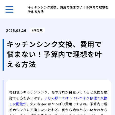
キッチンシンク交換、費用で悩まない！予算内で理想を
叶える方法
ガー
と管
2025.03.26
未分類
効果
解消
キッチンシンク交換、費用で
台所
悩まない！予算内で理想を叶
ガイ
台所
える方法
屋外
性
洗濯
方と
特殊
毎日使うキッチンシンク、傷や汚れが目立ってくると交換を検
討する方も多いはず。
ふじみ野市ではトイレつまり修理で交換
処法
した配管が
、気になるのはやっぱり費用ですよね。予算内で理
想のシンクに交換したいけれど、何から始めたらいいかわから