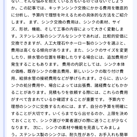
ない…そんな悩みを抱えている方もいるのではないでしょう
か。この記事では、キッチンシンク交換にかかる費用を徹底的
に分析し、予算内で理想を叶えるための具体的な方法をご紹介
します。 まず、シンク交換の費用は、シンクの素材、サイ
ズ、形状、機能、そして工事の内容によって大きく変動しま
す。ステンレス製のシンプルなシンクであれば、比較的安価に
交換できますが、人工大理石やホーロー製のシンクを選ぶと、
費用は高くなる傾向があります。また、シンクのサイズを変更
したり、排水管の位置を移動したりする場合には、追加費用が
発生することもあります。 費用の内訳としては、シンク本体
の価格、既存シンクの撤去費用、新しいシンクの取り付け費
用、給排水管の接続費用などが挙げられます。さらに、古いシ
ンクの処分費用や、場合によっては出張費、諸経費などもかか
ることがあります。見積もりを依頼する際には、これらの費用
がすべて含まれているか確認することが重要です。 予算内で
理想のシンクに交換するためには、まず、自分の予算を明確に
することが大切です。いくらまでなら出せるのか、上限を決め
ておくことで、シンク選びや業者選びの際に迷うことが少なく
なります。 次に、シンクの素材や機能を見直してみましょ
う。ステンレス製のシンクは、耐久性があり、お手入れも簡単