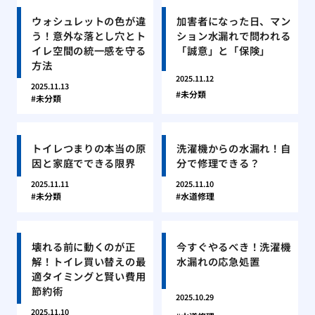
ウォシュレットの色が違
加害者になった日、マン
う！意外な落とし穴とト
ション水漏れで問われる
イレ空間の統一感を守る
「誠意」と「保険」
方法
2025.11.12
2025.11.13
未分類
未分類
トイレつまりの本当の原
洗濯機からの水漏れ！自
因と家庭でできる限界
分で修理できる？
2025.11.11
2025.11.10
未分類
水道修理
壊れる前に動くのが正
今すぐやるべき！洗濯機
解！トイレ買い替えの最
水漏れの応急処置
適タイミングと賢い費用
節約術
2025.10.29
2025.11.10