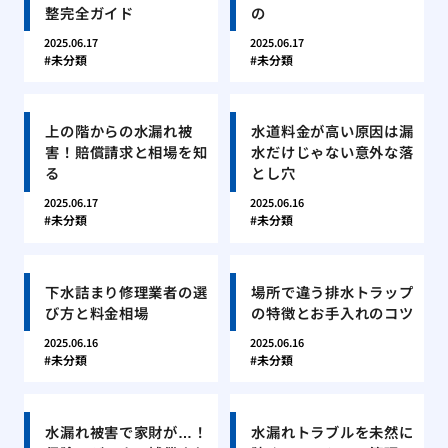
整完全ガイド
の
2025.06.17
2025.06.17
未分類
未分類
上の階からの水漏れ被
水道料金が高い原因は漏
害！賠償請求と相場を知
水だけじゃない意外な落
る
とし穴
2025.06.17
2025.06.16
未分類
未分類
下水詰まり修理業者の選
場所で違う排水トラップ
び方と料金相場
の特徴とお手入れのコツ
2025.06.16
2025.06.16
未分類
未分類
水漏れ被害で家財が…！
水漏れトラブルを未然に