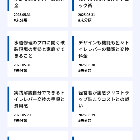
金
ック術
2025.05.31
2025.05.31
未分類
未分類
水道修理のプロに聞く破
デザインも機能も色々ト
裂現場の実態と家庭でで
イレレバーの種類と交換
きること
料金
2025.05.31
2025.05.30
未分類
未分類
実践解説自分でできるト
経営者が痛感グリストラ
イレレバー交換の手順と
ップ詰まりコストとの戦
費用感
い
2025.05.29
2025.05.29
未分類
未分類