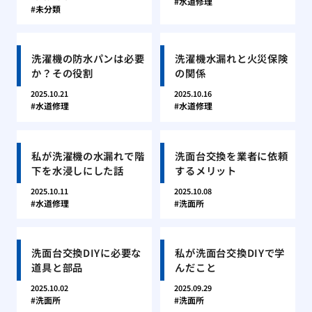
水道修理
未分類
洗濯機の防水パンは必要
洗濯機水漏れと火災保険
か？その役割
の関係
2025.10.21
2025.10.16
水道修理
水道修理
私が洗濯機の水漏れで階
洗面台交換を業者に依頼
下を水浸しにした話
するメリット
2025.10.11
2025.10.08
水道修理
洗面所
洗面台交換DIYに必要な
私が洗面台交換DIYで学
道具と部品
んだこと
2025.10.02
2025.09.29
洗面所
洗面所