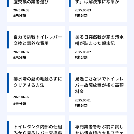
座交換の業者選び
す」は解決策になるか
2025.06.03
2025.06.03
未分類
未分類
自力で挑戦トイレレバー
ある日突然我が家の汚水
交換と意外な費用
枡が詰まった顛末記
2025.06.02
2025.06.02
未分類
未分類
排水溝の髪の毛触らずに
見過ごさないでトイレレ
クリアする方法
バー故障放置が招く高額
料金
2025.06.02
2025.06.01
未分類
未分類
トイレタンク内部の仕組
専門業者を呼ぶ前に試し
みから見るレバー交換料
たい汚水枡のセルフチェ