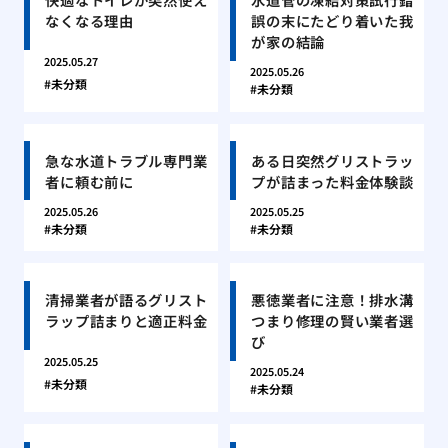
なくなる理由
誤の末にたどり着いた我
が家の結論
2025.05.27
2025.05.26
未分類
未分類
急な水道トラブル専門業
ある日突然グリストラッ
者に頼む前に
プが詰まった料金体験談
2025.05.26
2025.05.25
未分類
未分類
清掃業者が語るグリスト
悪徳業者に注意！排水溝
ラップ詰まりと適正料金
つまり修理の賢い業者選
び
2025.05.25
2025.05.24
未分類
未分類