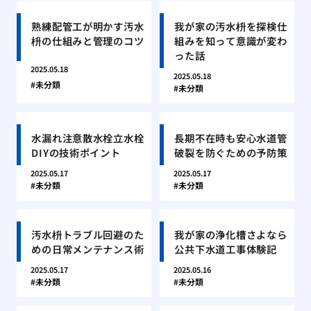
熟練配管工が明かす汚水
我が家の汚水枡を探検仕
枡の仕組みと管理のコツ
組みを知って意識が変わ
った話
2025.05.18
2025.05.18
未分類
未分類
水漏れ注意散水栓立水栓
長期不在時も安心水道管
DIYの技術ポイント
破裂を防ぐための予防策
2025.05.17
2025.05.17
未分類
未分類
汚水枡トラブル回避のた
我が家の浄化槽さよなら
めの日常メンテナンス術
公共下水道工事体験記
2025.05.17
2025.05.16
未分類
未分類