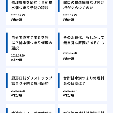
修理費用を節約！台所排
蛇口の構造解説なぜ付け
水溝つまり予防の秘訣
根がぐらつくのか
2025.05.29
2025.05.29
未分類
未分類
自分で直す？業者を呼
その水道代、もしかして
ぶ？排水溝つまり修理の
無自覚な原因があるかも
選択
2025.05.28
2025.05.29
未分類
未分類
厨房日誌グリストラップ
台所排水溝つまり修理料
詰まり予防と費用節約
金の目安は？
2025.05.28
2025.05.27
未分類
未分類
快適なトイレが突然使え
水道管の凍結対策試行錯