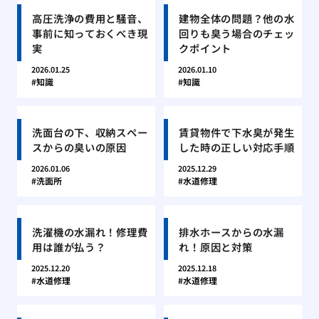
高圧洗浄の費用と騒音、
建物全体の問題？他の水
事前に知っておくべき現
回りも臭う場合のチェッ
実
クポイント
2026.01.25
2026.01.10
知識
知識
洗面台の下、収納スペー
賃貸物件で下水臭が発生
スからの臭いの原因
した時の正しい対応手順
2026.01.06
2025.12.29
洗面所
水道修理
洗濯機の水漏れ！修理費
排水ホースからの水漏
用は誰が払う？
れ！原因と対策
2025.12.20
2025.12.18
水道修理
水道修理