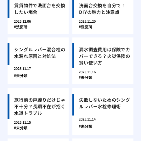
賃貸物件で洗面台を交換
洗面台交換を自分で！
したい場合
DIYの魅力と注意点
2025.12.06
2025.11.20
洗面所
洗面所
シングルレバー混合栓の
漏水調査費用は保険でカ
水漏れ原因と対処法
バーできる？火災保険の
賢い使い方
2025.11.17
2025.11.16
未分類
未分類
旅行前の戸締りだけじゃ
失敗しないためのシング
不十分？長期不在が招く
ルレバー水栓修理術
水道トラブル
2025.11.14
2025.11.15
未分類
未分類