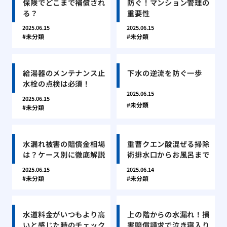
保険でどこまで補償され
防ぐ！マンション管理の
る？
重要性
2025.06.15
2025.06.15
未分類
未分類
給湯器のメンテナンス止
下水の逆流を防ぐ一歩
水栓の点検は必須！
2025.06.15
2025.06.15
未分類
未分類
水漏れ被害の賠償金相場
重曹クエン酸混ぜる掃除
は？ケース別に徹底解説
術排水口からお風呂まで
2025.06.15
2025.06.14
未分類
未分類
水道料金がいつもより高
上の階からの水漏れ！損
いと感じた時のチェック
害賠償請求で泣き寝入り