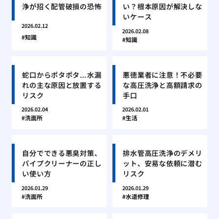
浄が招く配管破損の恐怖
い？根本原因が解決しな
いケース
2026.02.12
2026.02.08
知識
知識
蛇口からポタポタ…水漏
悪徳業者に注意！不必要
れの主な原因と放置する
な高圧洗浄と高額請求の
リスク
手口
2026.02.04
2026.02.01
洗面所
生活
自分でできる悪臭対策、
排水管高圧洗浄のデメリ
パイプクリーナーの正し
ット、安易な依頼に潜む
い使い方
リスク
2026.01.29
2026.01.29
洗面所
水道修理