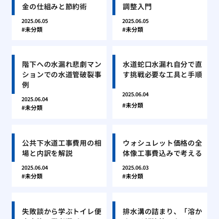
金の仕組みと節約術
調整入門
2025.06.05
2025.06.05
未分類
未分類
階下への水漏れ悲劇マン
水道蛇口水漏れ自分で直
ションでの水道管破裂事
す挑戦必要な工具と手順
例
2025.06.04
2025.06.04
未分類
未分類
公共下水道工事費用の相
ウォシュレット価格の全
場と内訳を解説
体像工事費込みで考える
2025.06.04
2025.06.03
未分類
未分類
失敗談から学ぶトイレ便
排水溝の詰まり、「溶か