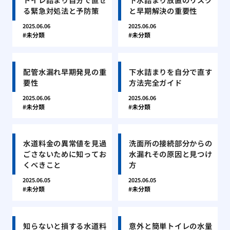
る緊急対処法と予防策
と早期解決の重要性
2025.06.06
2025.06.06
未分類
未分類
配管水漏れ早期発見の重
下水詰まりを自分で直す
要性
方法完全ガイド
2025.06.06
2025.06.06
未分類
未分類
水道料金の異常値を見過
洗面所の接続部分からの
ごさないために知ってお
水漏れその原因と見つけ
くべきこと
方
2025.06.05
2025.06.05
未分類
未分類
知らないと損する水道料
意外と簡単トイレの水量