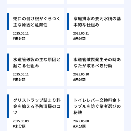
蛇口の付け根がぐらつく
家庭排水の要汚水枡の基
主な原因と危険性
本的な仕組み
2025.05.11
2025.05.11
未分類
未分類
水道管破裂の主な原因と
水道管破裂発生その時あ
起こる仕組み
なたが取るべき行動
2025.05.11
2025.05.10
未分類
未分類
グリストラップ詰まり料
トイレレバー交換料金ト
金を抑える予防清掃のコ
ラブルを防ぐ業者選びの
ツ
秘訣
2025.05.09
2025.05.08
未分類
未分類