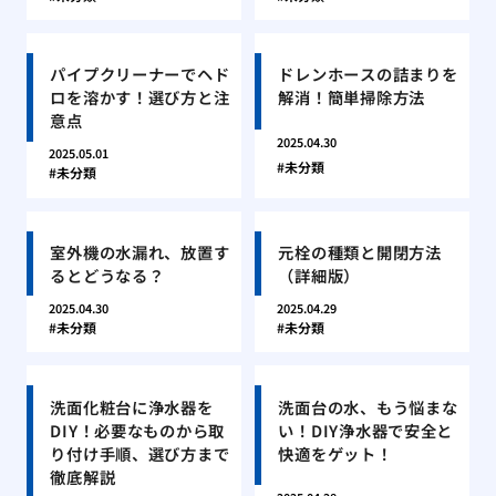
パイプクリーナーでヘド
ドレンホースの詰まりを
ロを溶かす！選び方と注
解消！簡単掃除方法
意点
2025.04.30
2025.05.01
未分類
未分類
室外機の水漏れ、放置す
元栓の種類と開閉方法
るとどうなる？
（詳細版）
2025.04.30
2025.04.29
未分類
未分類
洗面化粧台に浄水器を
洗面台の水、もう悩まな
DIY！必要なものから取
い！DIY浄水器で安全と
り付け手順、選び方まで
快適をゲット！
徹底解説