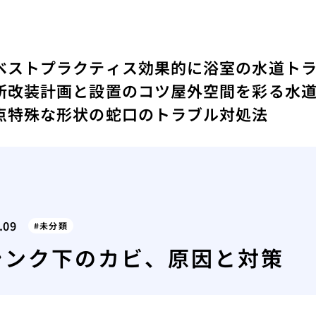
ベストプラクティス
効果的に浴室の水道ト
所改装計画と設置のコツ
屋外空間を彩る水
点
特殊な形状の蛇口のトラブル対処法
.09
未分類
シンク下のカビ、原因と対策