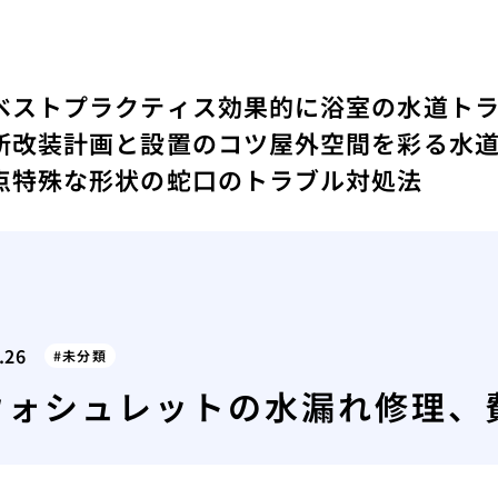
ベストプラクティス
効果的に浴室の水道ト
所改装計画と設置のコツ
屋外空間を彩る水
点
特殊な形状の蛇口のトラブル対処法
.26
未分類
ウォシュレットの水漏れ修理、