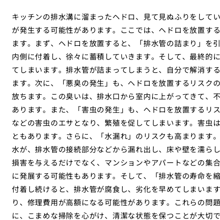
キッチンの排水溝に溜まったヘドロ、見て見ぬふりをして
が発生する可能性があります。ここでは、ヘドロを放置す
ます。まず、ヘドロを放置すると、「排水管の詰まり」を
内側に付着し、徐々に蓄積していきます。そして、最終的
てしまいます。排水管が詰まってしまうと、自分で解消す
ます。次に、「悪臭の発生」も、ヘドロを放置するリスク
放ちます。この臭いは、排水口から室内に上がってきて、
あります。また、「害虫の発生」も、ヘドロを放置するリ
などの害虫のエサとなり、繁殖を促してしまいます。害虫
ともあります。さらに、「水漏れ」のリスクも高まります
水が、排水管の接続部分などから漏れ出し、床や壁を濡ら
損害を与えるだけでなく、マンションやアパートなどの集
に発展する可能性もあります。そして、「排水管の寿命を
付着し続けると、排水管が腐食し、劣化を早めてしまいま
り、修理費用が高額になる可能性があります。これらの問
に、こまめな掃除を心がけ、清潔な状態を保つことが大切