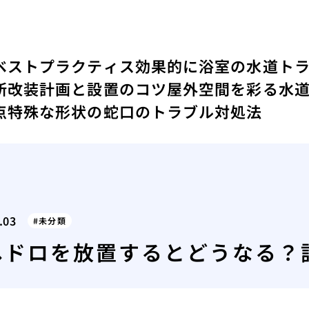
ベストプラクティス
効果的に浴室の水道ト
所改装計画と設置のコツ
屋外空間を彩る水
点
特殊な形状の蛇口のトラブル対処法
.03
未分類
ヘドロを放置するとどうなる？