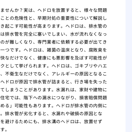
いませんか？実は、ヘドロを放置すると、様々な問題
ることの危険性と、早期対処の重要性について解説し
引き起こす可能性が高まります。ヘドロは、排水管の
には排水管を完全に塞いでしまい、水が流れなくなっ
るのが難しくなり、専門業者に依頼する必要が出てき
の一つです。ヘドロは、雑菌の温床となり、腐敗臭を
不快なだけでなく、健康にも悪影響を及ぼす可能性が
スクとして挙げられます。ヘドロは、ゴキブリやハエ
は、不衛生なだけでなく、アレルギーの原因となるこ
。ヘドロが原因で排水管が詰まると、行き場を失った
してしまうことがあります。水漏れは、家財や建物に
合住宅では、階下への漏水につながり、損害賠償問題
縮める」可能性もあります。ヘドロが排水管の内側に
す。排水管が劣化すると、水漏れや破損の原因とな
題を避けるためにも、排水溝のヘドロは、放置せず
です。