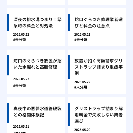
深夜の排水溝つまり！緊
蛇口ぐらつき修理業者選
急時の料金と対処法
びと料金の注意点
2025.05.22
2025.05.22
未分類
未分類
蛇口のぐらつき放置が招
放置が招く高額請求グリ
いた水漏れと高額修理
ストラップ詰まり重症事
例
2025.05.22
2025.05.22
未分類
未分類
真夜中の悪夢水道管破裂
グリストラップ詰まり解
との格闘体験記
消料金で失敗しない業者
選び
2025.05.21
2025.05.20