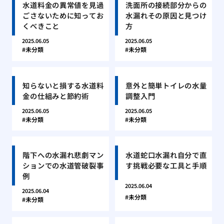
水道料金の異常値を見過
洗面所の接続部分からの
ごさないために知ってお
水漏れその原因と見つけ
くべきこと
方
2025.06.05
2025.06.05
未分類
未分類
知らないと損する水道料
意外と簡単トイレの水量
金の仕組みと節約術
調整入門
2025.06.05
2025.06.05
未分類
未分類
階下への水漏れ悲劇マン
水道蛇口水漏れ自分で直
ションでの水道管破裂事
す挑戦必要な工具と手順
例
2025.06.04
2025.06.04
未分類
未分類