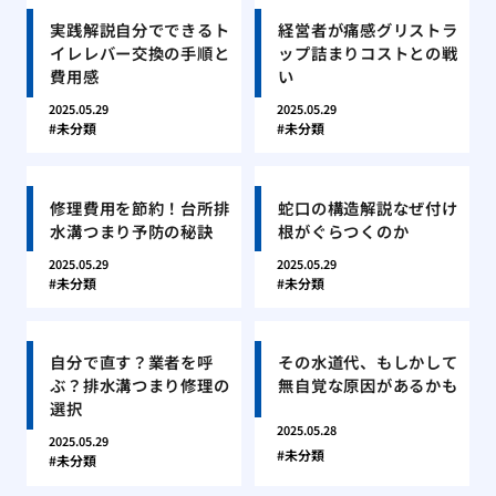
実践解説自分でできるト
経営者が痛感グリストラ
イレレバー交換の手順と
ップ詰まりコストとの戦
費用感
い
2025.05.29
2025.05.29
未分類
未分類
修理費用を節約！台所排
蛇口の構造解説なぜ付け
水溝つまり予防の秘訣
根がぐらつくのか
2025.05.29
2025.05.29
未分類
未分類
自分で直す？業者を呼
その水道代、もしかして
ぶ？排水溝つまり修理の
無自覚な原因があるかも
選択
2025.05.28
2025.05.29
未分類
未分類