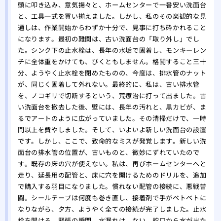
頭に叩き込み、意気揚々と、ホームセンターで一番安い洗面台
と、工具一式を買い揃えました。しかし、私のその楽観的な見
通しは、作業開始からわずか十分で、見事に打ち砕かれること
になります。最初の難関は、古い洗面台の「取り外し」でし
た。シンク下の止水栓は、長年の水垢で固着し、モンキーレン
チに全体重をかけても、びくともしません。格闘すること三十
分、ようやく止水栓を閉めたものの、今度は、排水管のナット
が、同じく固着して外れない。最終的に、私は、古い排水管
を、ノコギリで切断するという、荒療治に打って出ました。古
い洗面台を撤去した後、壁には、長年の汚れと、黒カビが、ま
るでアートのように広がっていました。その清掃だけで、一時
間以上を費やしました。そして、いよいよ新しい洗面台の設置
です。しかし、ここで、致命的なミスが発覚します。新しい洗
面台の排水管の位置が、古いものと、微妙にずれていたので
す。既存の床の穴が使えない。私は、再びホームセンターへと
走り、延長用の配管と、床に穴を開けるためのドリルを、追加
で購入する羽目になりました。慣れない配管の接続に、悪戦苦
闘。シールテープは何度も巻き直し、接着剤で手がベトベトに
なりながら、夕方、ようやく全ての接続が完了しました。止水
栓を開ける、緊張の瞬間。水漏れは、ない。蛇口から水が出た