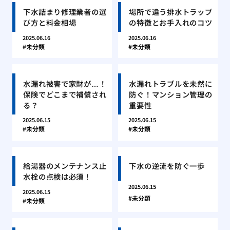
下水詰まり修理業者の選
場所で違う排水トラップ
び方と料金相場
の特徴とお手入れのコツ
2025.06.16
2025.06.16
未分類
未分類
水漏れ被害で家財が…！
水漏れトラブルを未然に
保険でどこまで補償され
防ぐ！マンション管理の
る？
重要性
2025.06.15
2025.06.15
未分類
未分類
給湯器のメンテナンス止
下水の逆流を防ぐ一歩
水栓の点検は必須！
2025.06.15
2025.06.15
未分類
未分類