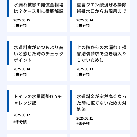
水漏れ被害の賠償金相場
重曹クエン酸混ぜる掃除
は？ケース別に徹底解説
術排水口からお風呂まで
2025.06.15
2025.06.14
未分類
未分類
水道料金がいつもより高
上の階からの水漏れ！損
いと感じた時のチェック
害賠償請求で泣き寝入り
ポイント
しないために
2025.06.14
2025.06.13
未分類
未分類
トイレの水量調整DIYチ
水道料金が突然高くなっ
ャレンジ記
た時に慌てないための対
処法
2025.06.12
2025.06.11
未分類
未分類