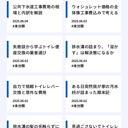
公共下水道工事費用の相
ウォシュレット価格の全
場と内訳を解説
体像工事費込みで考える
2025.06.04
2025.06.03
未分類
未分類
失敗談から学ぶトイレ便
排水溝の詰まり、「溶か
座交換の業者選び
す」は解決策になるか
2025.06.03
2025.06.03
未分類
未分類
自力で挑戦トイレレバー
ある日突然我が家の汚水
交換と意外な費用
枡が詰まった顛末記
2025.06.02
2025.06.02
未分類
未分類
排水溝の髪の毛触らずに
見過ごさないでトイレレ