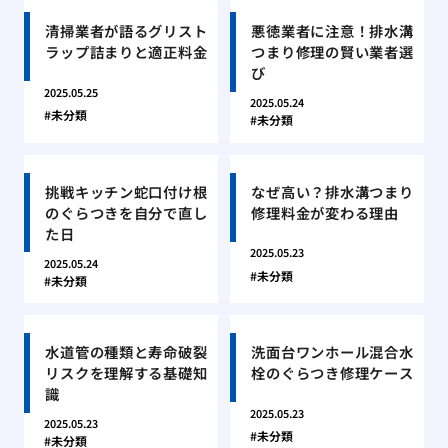
清掃業者が語るグリスト
悪徳業者に注意！排水溝
ラップ詰まりと適正料金
つまり修理の賢い業者選
び
2025.05.25
2025.05.24
未分類
未分類
挑戦キッチン蛇口付け根
なぜ高い？排水溝つまり
のぐらつきを自分で直し
修理料金が変わる理由
た日
2025.05.23
2025.05.24
未分類
未分類
水道管の種類と寿命破裂
洗面台ワンホール混合水
リスクを理解する基礎知
栓のぐらつき修理ケース
識
2025.05.23
2025.05.23
未分類
未分類