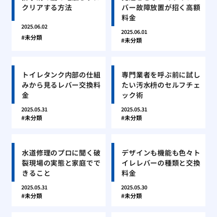
クリアする方法
バー故障放置が招く高額
料金
2025.06.02
2025.06.01
未分類
未分類
トイレタンク内部の仕組
専門業者を呼ぶ前に試し
みから見るレバー交換料
たい汚水枡のセルフチェ
金
ック術
2025.05.31
2025.05.31
未分類
未分類
水道修理のプロに聞く破
デザインも機能も色々ト
裂現場の実態と家庭でで
イレレバーの種類と交換
きること
料金
2025.05.31
2025.05.30
未分類
未分類