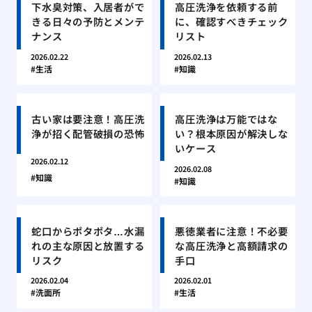
下水臭対策、入居者がで
高圧洗浄を依頼する前
きる日々の予防とメンテ
に、確認すべきチェック
ナンス
リスト
2026.02.22
2026.02.13
生活
知識
古い家は要注意！高圧洗
高圧洗浄は万能ではな
浄が招く配管破損の恐怖
い？根本原因が解決しな
いケース
2026.02.12
2026.02.08
知識
知識
蛇口からポタポタ…水漏
悪徳業者に注意！不必要
れの主な原因と放置する
な高圧洗浄と高額請求の
リスク
手口
2026.02.04
2026.02.01
洗面所
生活