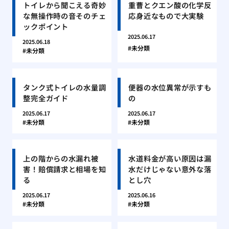
トイレから聞こえる奇妙
重曹とクエン酸の化学反
な無操作時の音そのチェ
応身近なもので大実験
ックポイント
2025.06.17
2025.06.18
未分類
未分類
タンク式トイレの水量調
便器の水位異常が示すも
整完全ガイド
の
2025.06.17
2025.06.17
未分類
未分類
上の階からの水漏れ被
水道料金が高い原因は漏
害！賠償請求と相場を知
水だけじゃない意外な落
る
とし穴
2025.06.17
2025.06.16
未分類
未分類