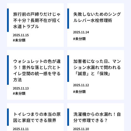
旅行前の戸締りだけじゃ
失敗しないためのシング
不十分？長期不在が招く
ルレバー水栓修理術
水道トラブル
2025.11.14
2025.11.15
未分類
未分類
ウォシュレットの色が違
加害者になった日、マン
う！意外な落とし穴とト
ション水漏れで問われる
イレ空間の統一感を守る
「誠意」と「保険」
方法
2025.11.12
2025.11.13
未分類
未分類
トイレつまりの本当の原
洗濯機からの水漏れ！自
因と家庭でできる限界
分で修理できる？
2025.11.11
2025.11.10