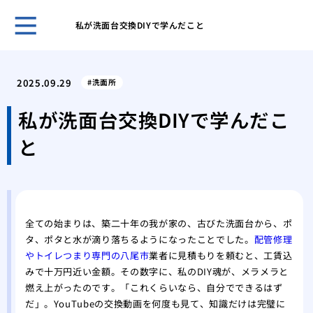
私が洗面台交換DIYで学んだこと
ガー
と管
2025.09.29
洗面所
効果
解消
私が洗面台交換DIYで学んだこ
台所
と
ガイ
台所
屋外
性
洗濯
全ての始まりは、築二十年の我が家の、古びた洗面台から、ポ
方と
タ、ポタと水が滴り落ちるようになったことでした。
配管修理
特殊
やトイレつまり専門の八尾市
業者に見積もりを頼むと、工賃込
処法
みで十万円近い金額。その数字に、私のDIY魂が、メラメラと
燃え上がったのです。「これくらいなら、自分でできるはず
だ」。YouTubeの交換動画を何度も見て、知識だけは完璧に