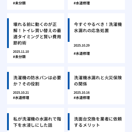
未分類
水道修理
壊れる前に動くのが正
今すぐやるべき！洗濯機
解！トイレ買い替えの最
水漏れの応急処置
適タイミングと賢い費用
節約術
2025.10.29
2025.11.10
水道修理
未分類
洗濯機の防水パンは必要
洗濯機水漏れと火災保険
か？その役割
の関係
2025.10.21
2025.10.16
水道修理
水道修理
私が洗濯機の水漏れで階
洗面台交換を業者に依頼
下を水浸しにした話
するメリット