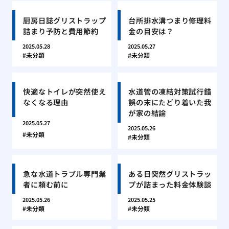
厨房日誌グリストラップ
台所排水溝つまり修理料
詰まり予防と費用節約
金の目安は？
2025.05.28
2025.05.27
未分類
未分類
快適なトイレが突然使え
水道管の凍結対策試行錯
なくなる理由
誤の末にたどり着いた我
が家の結論
2025.05.27
2025.05.26
未分類
未分類
急な水道トラブル専門業
ある日突然グリストラッ
者に頼む前に
プが詰まった料金体験談
2025.05.26
2025.05.25
未分類
未分類