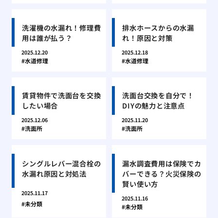
洗濯機の水漏れ！修理費
排水ホースからの水漏
用は誰が払う？
れ！原因と対策
2025.12.20
2025.12.18
水道修理
水道修理
賃貸物件で洗面台を交換
洗面台交換を自分で！
したい場合
DIYの魅力と注意点
2025.12.06
2025.11.20
洗面所
洗面所
シングルレバー混合栓の
漏水調査費用は保険でカ
水漏れ原因と対処法
バーできる？火災保険の
賢い使い方
2025.11.17
2025.11.16
未分類
未分類