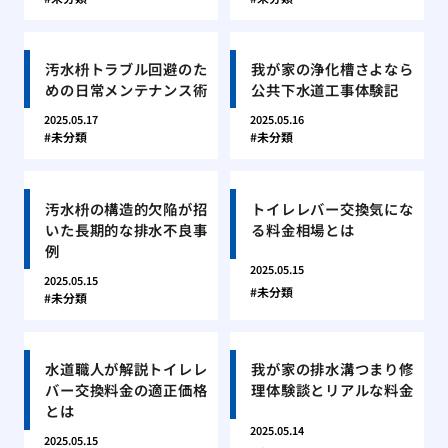
汚水枡トラブル回避のた
我が家の浄化槽さよなら
めの日常メンテナンス術
公共下水道工事体験記
2025.05.17
2025.05.16
未分類
未分類
汚水枡の構造的欠陥が招
トイレレバー交換気にな
いた長期的な排水不良事
る料金相場とは
例
2025.05.15
2025.05.15
未分類
未分類
水道職人が解説トイレレ
我が家の排水溝つまり修
バー交換料金の適正価格
理体験談とリアルな料金
とは
2025.05.14
2025.05.15