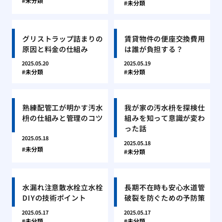
未分類
未分類
グリストラップ詰まりの
賃貸物件の便座交換費用
原因と料金の仕組み
は誰が負担する？
2025.05.20
2025.05.19
未分類
未分類
熟練配管工が明かす汚水
我が家の汚水枡を探検仕
枡の仕組みと管理のコツ
組みを知って意識が変わ
った話
2025.05.18
2025.05.18
未分類
未分類
水漏れ注意散水栓立水栓
長期不在時も安心水道管
DIYの技術ポイント
破裂を防ぐための予防策
2025.05.17
2025.05.17
未分類
未分類