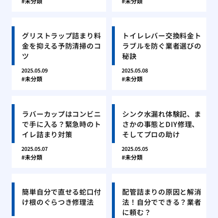
未分類
未分類
グリストラップ詰まり料
トイレレバー交換料金ト
金を抑える予防清掃のコ
ラブルを防ぐ業者選びの
ツ
秘訣
2025.05.09
2025.05.08
未分類
未分類
ラバーカップはコンビニ
シンク水漏れ体験記、ま
で手に入る？緊急時のト
さかの事態とDIY修理、
イレ詰まり対策
そしてプロの助け
2025.05.07
2025.05.05
未分類
未分類
簡単自分で直せる蛇口付
配管詰まりの原因と解消
け根のぐらつき修理法
法！自分でできる？業者
に頼む？