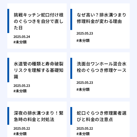
挑戦キッチン蛇口付け根
なぜ高い？排水溝つまり
のぐらつきを自分で直し
修理料金が変わる理由
た日
2025.05.23
2025.05.24
未分類
未分類
水道管の種類と寿命破裂
洗面台ワンホール混合水
リスクを理解する基礎知
栓のぐらつき修理ケース
識
2025.05.23
2025.05.23
未分類
未分類
深夜の排水溝つまり！緊
蛇口ぐらつき修理業者選
急時の料金と対処法
びと料金の注意点
2025.05.22
2025.05.22
未分類
未分類