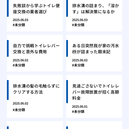
失敗談から学ぶトイレ便
排水溝の詰まり、「溶か
座交換の業者選び
す」は解決策になるか
2025.06.03
2025.06.03
未分類
未分類
自力で挑戦トイレレバー
ある日突然我が家の汚水
交換と意外な費用
枡が詰まった顛末記
2025.06.02
2025.06.02
未分類
未分類
排水溝の髪の毛触らずに
見過ごさないでトイレレ
クリアする方法
バー故障放置が招く高額
料金
2025.06.02
2025.06.01
未分類
未分類