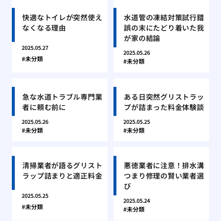
快適なトイレが突然使え
水道管の凍結対策試行錯
なくなる理由
誤の末にたどり着いた我
が家の結論
2025.05.27
2025.05.26
未分類
未分類
急な水道トラブル専門業
ある日突然グリストラッ
者に頼む前に
プが詰まった料金体験談
2025.05.26
2025.05.25
未分類
未分類
清掃業者が語るグリスト
悪徳業者に注意！排水溝
ラップ詰まりと適正料金
つまり修理の賢い業者選
び
2025.05.25
2025.05.24
未分類
未分類