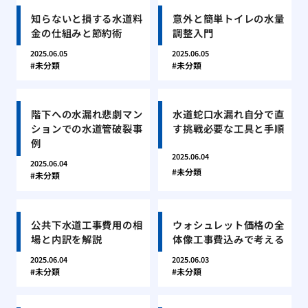
知らないと損する水道料
意外と簡単トイレの水量
金の仕組みと節約術
調整入門
2025.06.05
2025.06.05
未分類
未分類
階下への水漏れ悲劇マン
水道蛇口水漏れ自分で直
ションでの水道管破裂事
す挑戦必要な工具と手順
例
2025.06.04
2025.06.04
未分類
未分類
公共下水道工事費用の相
ウォシュレット価格の全
場と内訳を解説
体像工事費込みで考える
2025.06.04
2025.06.03
未分類
未分類