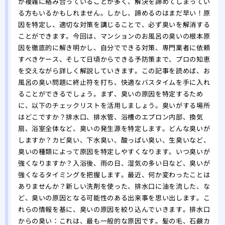
が複雑に絡み合っていることが多く、解決を諦めてしまってい
る方もいるかもしれません。しかし、諦めるのはまだ早い！原
因を特定し、適切な対策を講じることで、必ず臭いを解消する
ことができます。今回は、マンションのお風呂の臭いの根本原
因を徹底的に解き明かし、自分でできる対策、専門業者に依頼
すべきケース、そして日頃からできる予防策まで、プロの知恵
を交えながら詳しく解説していきます。この記事を読めば、お
風呂の臭い問題に終止符を打ち、快適なバスタイムを手に入れ
ることができるでしょう。まず、臭いの原因を特定するため
に、以下のチェックリストを活用しましょう。臭いがする場所
はどこですか？排水口、排水管、浴槽のエプロン内部、換気
扇、浴室全体など、臭いの発生源を特定します。どんな臭いが
しますか？カビ臭い、下水臭い、酸っぱい臭い、生臭いなど、
臭いの種類によって原因を特定しやすくなります。いつ臭いが
強くなりますか？入浴後、雨の日、湿気の多い日など、臭いが
強くなるタイミングを把握します。最近、何か変わったことは
ありませんか？新しい洗剤を使った、排水口に油を流した、な
ど、臭いの原因となる可能性のある出来事を思い出します。こ
れらの情報を基に、臭いの原因を絞り込んでいきます。排水口
からの臭い：これは、最も一般的な原因です。髪の毛、石鹸カ