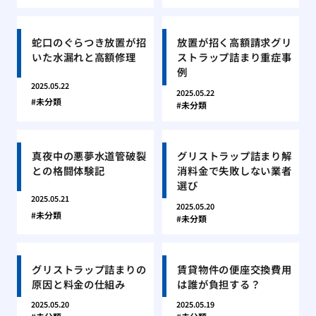
蛇口のぐらつき放置が招
放置が招く高額請求グリ
いた水漏れと高額修理
ストラップ詰まり重症事
例
2025.05.22
2025.05.22
未分類
未分類
真夜中の悪夢水道管破裂
グリストラップ詰まり解
との格闘体験記
消料金で失敗しない業者
選び
2025.05.21
2025.05.20
未分類
未分類
グリストラップ詰まりの
賃貸物件の便座交換費用
原因と料金の仕組み
は誰が負担する？
2025.05.20
2025.05.19