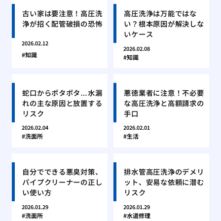
古い家は要注意！高圧洗
高圧洗浄は万能ではな
浄が招く配管破損の恐怖
い？根本原因が解決しな
いケース
2026.02.12
2026.02.08
知識
知識
蛇口からポタポタ…水漏
悪徳業者に注意！不必要
れの主な原因と放置する
な高圧洗浄と高額請求の
リスク
手口
2026.02.04
2026.02.01
洗面所
生活
自分でできる悪臭対策、
排水管高圧洗浄のデメリ
パイプクリーナーの正し
ット、安易な依頼に潜む
い使い方
リスク
2026.01.29
2026.01.29
洗面所
水道修理