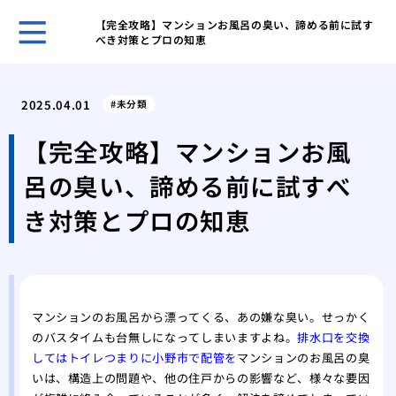
【完全攻略】マンションお風呂の臭い、諦める前に試す
べき対策とプロの知恵
ガー
と管
2025.04.01
未分類
効果
解消
【完全攻略】マンションお風
台所
呂の臭い、諦める前に試すべ
ガイ
台所
き対策とプロの知恵
屋外
性
洗濯
方と
特殊
マンションのお風呂から漂ってくる、あの嫌な臭い。せっかく
のバスタイムも台無しになってしまいますよね。
排水口を交換
処法
してはトイレつまりに小野市で配管を
マンションのお風呂の臭
いは、構造上の問題や、他の住戸からの影響など、様々な要因