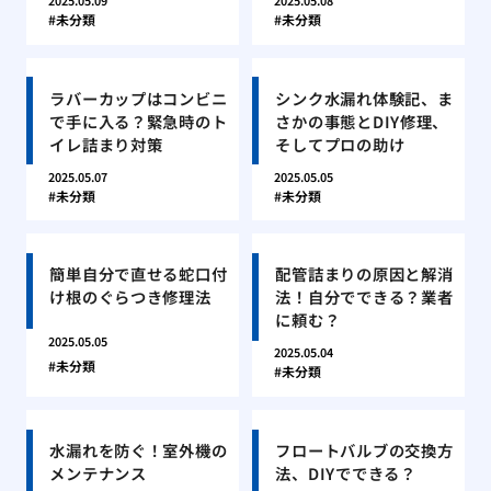
2025.05.09
2025.05.08
未分類
未分類
ラバーカップはコンビニ
シンク水漏れ体験記、ま
で手に入る？緊急時のト
さかの事態とDIY修理、
イレ詰まり対策
そしてプロの助け
2025.05.07
2025.05.05
未分類
未分類
簡単自分で直せる蛇口付
配管詰まりの原因と解消
け根のぐらつき修理法
法！自分でできる？業者
に頼む？
2025.05.05
2025.05.04
未分類
未分類
水漏れを防ぐ！室外機の
フロートバルブの交換方
メンテナンス
法、DIYでできる？