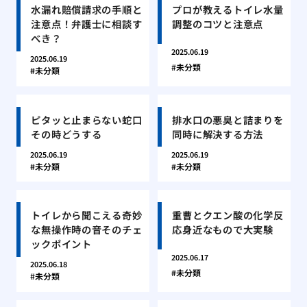
水漏れ賠償請求の手順と
プロが教えるトイレ水量
注意点！弁護士に相談す
調整のコツと注意点
べき？
2025.06.19
2025.06.19
未分類
未分類
ピタッと止まらない蛇口
排水口の悪臭と詰まりを
その時どうする
同時に解決する方法
2025.06.19
2025.06.19
未分類
未分類
トイレから聞こえる奇妙
重曹とクエン酸の化学反
な無操作時の音そのチェ
応身近なもので大実験
ックポイント
2025.06.17
2025.06.18
未分類
未分類