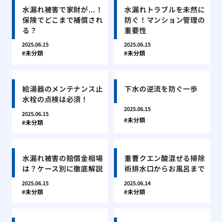
水漏れ被害で家財が…！
水漏れトラブルを未然に
保険でどこまで補償され
防ぐ！マンション管理の
る？
重要性
2025.06.15
2025.06.15
未分類
未分類
給湯器のメンテナンス止
下水の逆流を防ぐ一歩
水栓の点検は必須！
2025.06.15
2025.06.15
未分類
未分類
水漏れ被害の賠償金相場
重曹クエン酸混ぜる掃除
は？ケース別に徹底解説
術排水口からお風呂まで
2025.06.15
2025.06.14
未分類
未分類