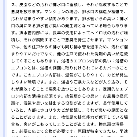
ス、皮脂などの汚れが排水口に蓄積し、それが腐敗することで
悪臭を放ちます。マンションの場合、排水口の構造が複雑で、
汚れが溜まりやすい傾向があります。排水管からの臭い：排水
口の奥にある排水管が臭いの発生源となっている場合もありま
す。排水管内部には、長年の使用によってヘドロ状の汚れが堆
積し、それが腐敗することで悪臭を発生させます。マンション
では、他の住戸からの排水も同じ排水管を通るため、汚れが溜
まりやすいだけでなく、他の住戸で使われた洗剤の臭いが逆流
してくることもあります。浴槽のエプロン内部の臭い：浴槽の
エプロンとは、浴槽の側面に取り付けられているカバーのこと
です。このエプロン内部は、湿気がこもりやすく、カビが発生
しやすい環境です。また、湯垢や石鹸カスなどが入り込み、そ
れが腐敗することで悪臭を放つこともあります。定期的なエプ
ロン内部の清掃は必須です。換気扇からの臭い：お風呂の換気
扇は、湿気や臭いを排出する役割がありますが、長年使用して
いると、内部にホコリやカビが繁殖し、それが臭いの原因とな
ることがあります。また、換気扇の排気能力が低下している場
合も、臭いがこもってしまうことがあります。換気扇の清掃
と、必要に応じて交換が必要です。原因が特定できたら、早速