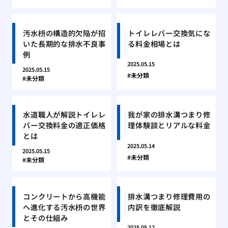
汚水枡の構造的欠陥が招
トイレレバー交換気にな
いた長期的な排水不良事
る料金相場とは
例
2025.05.15
2025.05.15
未分類
未分類
水道職人が解説トイレレ
我が家の排水溝つまり修
バー交換料金の適正価格
理体験談とリアルな料金
とは
2025.05.14
2025.05.15
未分類
未分類
コンクリートから高機能
排水溝つまり修理費用の
へ進化する汚水枡の世界
内訳を徹底解説
とその仕組み
2025.05.12