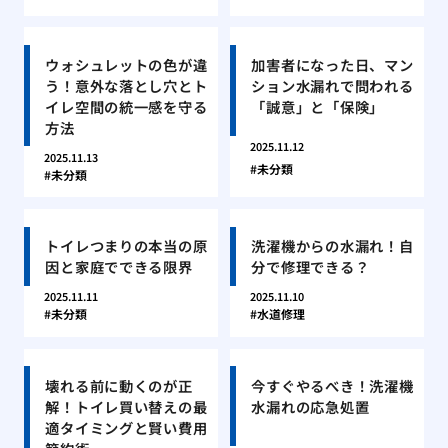
ウォシュレットの色が違
加害者になった日、マン
う！意外な落とし穴とト
ション水漏れで問われる
イレ空間の統一感を守る
「誠意」と「保険」
方法
2025.11.12
2025.11.13
未分類
未分類
トイレつまりの本当の原
洗濯機からの水漏れ！自
因と家庭でできる限界
分で修理できる？
2025.11.11
2025.11.10
未分類
水道修理
壊れる前に動くのが正
今すぐやるべき！洗濯機
解！トイレ買い替えの最
水漏れの応急処置
適タイミングと賢い費用