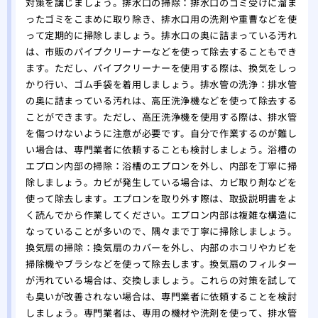
対策を講じましょう。排水口の掃除：排水口のゴミ受けに溜ま
ったゴミをこまめに取り除き、排水口用の洗剤や重曹などを使
って定期的に掃除しましょう。排水口の奥に詰まっている汚れ
は、市販のパイプクリーナーなどを使って除去することもでき
ます。ただし、パイプクリーナーを使用する際は、換気をしっ
かり行い、ゴム手袋を着用しましょう。排水管の洗浄：排水管
の奥に詰まっている汚れは、高圧洗浄機などを使って除去する
ことができます。ただし、高圧洗浄機を使用する際は、排水管
を傷つけないように注意が必要です。自分で作業するのが難し
い場合は、専門業者に依頼することも検討しましょう。浴槽の
エプロン内部の掃除：浴槽のエプロンを外し、内部を丁寧に掃
除しましょう。カビが発生している場合は、カビ取り剤などを
使って除去します。エプロンを取り外す際は、取扱説明書をよ
く読んでから作業してください。エプロン内部は複雑な構造に
なっていることが多いので、隅々まで丁寧に掃除しましょう。
換気扇の掃除：換気扇のカバーを外し、内部のホコリやカビを
掃除機やブラシなどを使って除去します。換気扇のフィルター
が汚れている場合は、交換しましょう。これらの対策を試して
も臭いが改善されない場合は、専門業者に依頼することを検討
しましょう。専門業者は、専用の機材や洗剤を使って、排水管