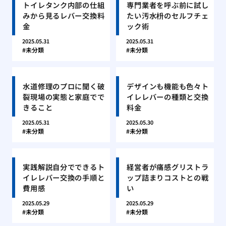
トイレタンク内部の仕組
専門業者を呼ぶ前に試し
みから見るレバー交換料
たい汚水枡のセルフチェ
金
ック術
2025.05.31
2025.05.31
未分類
未分類
水道修理のプロに聞く破
デザインも機能も色々ト
裂現場の実態と家庭でで
イレレバーの種類と交換
きること
料金
2025.05.31
2025.05.30
未分類
未分類
実践解説自分でできるト
経営者が痛感グリストラ
イレレバー交換の手順と
ップ詰まりコストとの戦
費用感
い
2025.05.29
2025.05.29
未分類
未分類