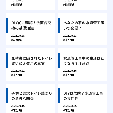
2025.10.02
2025.09.29
洗面所
洗面所
DIY前に確認！洗面台交
あなたの家の水道管工事
換の基礎知識
いつ必要？
2025.09.28
2025.09.23
洗面所
未分類
見積書に隠されたトイレ
水道管工事中の生活はど
買い替え費用の真実
うなる？注意点
2025.09.21
2025.09.16
未分類
未分類
子供と節水トイレ詰まり
DIYは危険？水道管工事
の意外な関係
の専門性
2025.09.15
2025.08.25
未分類
未分類