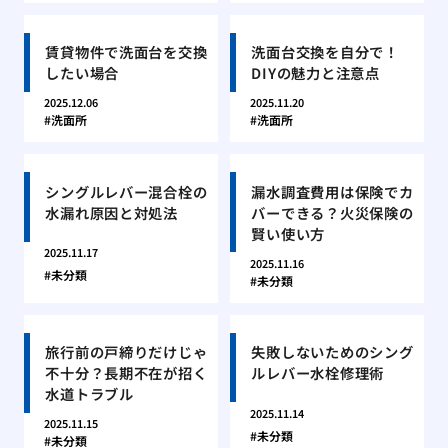
賃貸物件で洗面台を交換
洗面台交換を自分で！
したい場合
DIYの魅力と注意点
2025.12.06
2025.11.20
洗面所
洗面所
シングルレバー混合栓の
漏水調査費用は保険でカ
水漏れ原因と対処法
バーできる？火災保険の
賢い使い方
2025.11.17
2025.11.16
未分類
未分類
旅行前の戸締りだけじゃ
失敗しないためのシング
不十分？長期不在が招く
ルレバー水栓修理術
水道トラブル
2025.11.14
2025.11.15
未分類
未分類