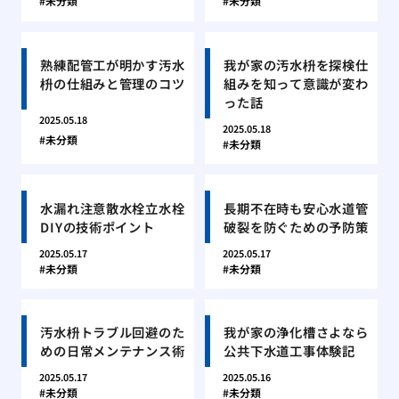
未分類
未分類
熟練配管工が明かす汚水
我が家の汚水枡を探検仕
枡の仕組みと管理のコツ
組みを知って意識が変わ
った話
2025.05.18
2025.05.18
未分類
未分類
水漏れ注意散水栓立水栓
長期不在時も安心水道管
DIYの技術ポイント
破裂を防ぐための予防策
2025.05.17
2025.05.17
未分類
未分類
汚水枡トラブル回避のた
我が家の浄化槽さよなら
めの日常メンテナンス術
公共下水道工事体験記
2025.05.17
2025.05.16
未分類
未分類