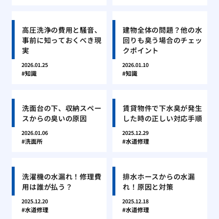
高圧洗浄の費用と騒音、
建物全体の問題？他の水
事前に知っておくべき現
回りも臭う場合のチェッ
実
クポイント
2026.01.25
2026.01.10
知識
知識
洗面台の下、収納スペー
賃貸物件で下水臭が発生
スからの臭いの原因
した時の正しい対応手順
2026.01.06
2025.12.29
洗面所
水道修理
洗濯機の水漏れ！修理費
排水ホースからの水漏
用は誰が払う？
れ！原因と対策
2025.12.20
2025.12.18
水道修理
水道修理