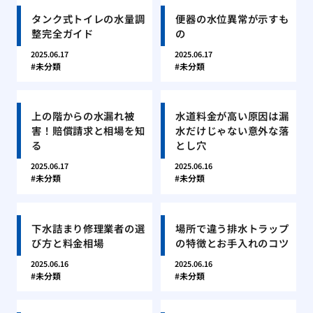
タンク式トイレの水量調
便器の水位異常が示すも
整完全ガイド
の
2025.06.17
2025.06.17
未分類
未分類
上の階からの水漏れ被
水道料金が高い原因は漏
害！賠償請求と相場を知
水だけじゃない意外な落
る
とし穴
2025.06.17
2025.06.16
未分類
未分類
下水詰まり修理業者の選
場所で違う排水トラップ
び方と料金相場
の特徴とお手入れのコツ
2025.06.16
2025.06.16
未分類
未分類