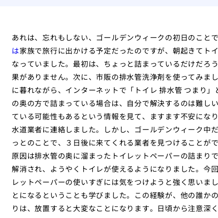
あれは、忘れもしない、ゴールデンウィークの初日のこと
は
家族で旅行に出かける予定だったのですが、朝起きてト
なっていました。最初は、ちょっと詰まっているだけだろ
果がありません。次に、市販の排水管洗浄剤を使ってみま
に暮れながら、インターネットで「トイレ 排水管 つまり
の奥の方で詰まっている場合は、自分で解決するのは難し
ている可能性もあるという情報を見て、ますます不安にな
水道業者に連絡しました。しかし、ゴールデンウィーク中
っとのことで、３日後に来てくれる業者を見つけることが
原因は排水管の奥に溜まったトイレットペーパーの詰まり
解消され、ようやくトイレが使えるようになりました。今
レットペーパーの使いすぎには気をつけようと強く思いま
とになるということも学びました。この経験が、他の誰か
りは、放置すると大変なことになります。日頃から注意深