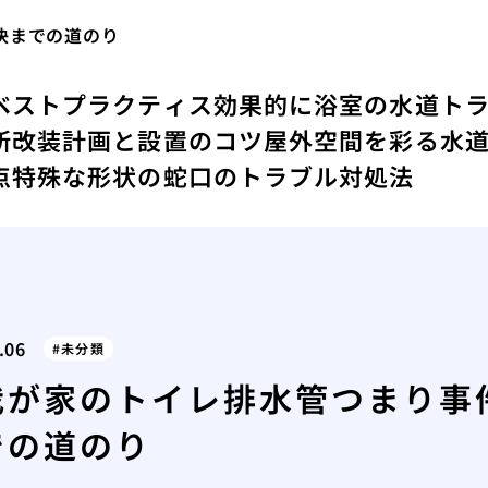
決までの道のり
ベストプラクティス
効果的に浴室の水道ト
所改装計画と設置のコツ
屋外空間を彩る水
点
特殊な形状の蛇口のトラブル対処法
.06
未分類
我が家のトイレ排水管つまり事
での道のり