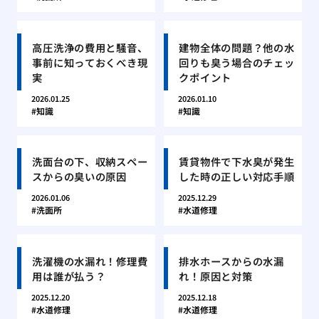
高圧洗浄の費用と騒音、
建物全体の問題？他の水
事前に知っておくべき現
回りも臭う場合のチェッ
実
クポイント
2026.01.25
2026.01.10
知識
知識
洗面台の下、収納スペー
賃貸物件で下水臭が発生
スからの臭いの原因
した時の正しい対応手順
2026.01.06
2025.12.29
洗面所
水道修理
洗濯機の水漏れ！修理費
排水ホースからの水漏
用は誰が払う？
れ！原因と対策
2025.12.20
2025.12.18
水道修理
水道修理