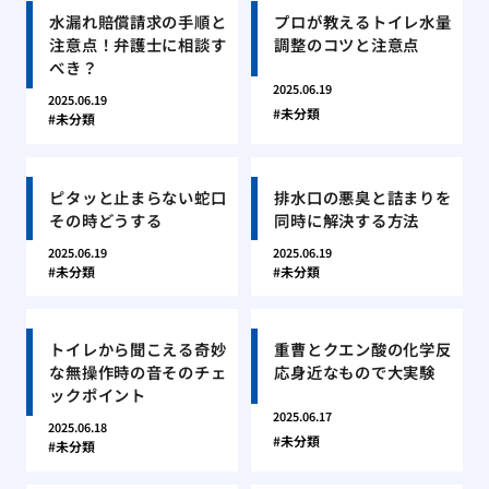
水漏れ賠償請求の手順と
プロが教えるトイレ水量
注意点！弁護士に相談す
調整のコツと注意点
べき？
2025.06.19
2025.06.19
未分類
未分類
ピタッと止まらない蛇口
排水口の悪臭と詰まりを
その時どうする
同時に解決する方法
2025.06.19
2025.06.19
未分類
未分類
トイレから聞こえる奇妙
重曹とクエン酸の化学反
な無操作時の音そのチェ
応身近なもので大実験
ックポイント
2025.06.17
2025.06.18
未分類
未分類