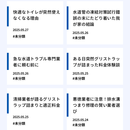
快適なトイレが突然使え
水道管の凍結対策試行錯
なくなる理由
誤の末にたどり着いた我
が家の結論
2025.05.27
2025.05.26
未分類
未分類
急な水道トラブル専門業
ある日突然グリストラッ
者に頼む前に
プが詰まった料金体験談
2025.05.26
2025.05.25
未分類
未分類
清掃業者が語るグリスト
悪徳業者に注意！排水溝
ラップ詰まりと適正料金
つまり修理の賢い業者選
び
2025.05.25
2025.05.24
未分類
未分類