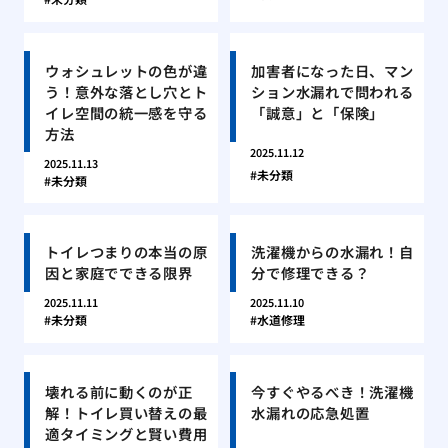
ウォシュレットの色が違
加害者になった日、マン
う！意外な落とし穴とト
ション水漏れで問われる
イレ空間の統一感を守る
「誠意」と「保険」
方法
2025.11.12
2025.11.13
未分類
未分類
トイレつまりの本当の原
洗濯機からの水漏れ！自
因と家庭でできる限界
分で修理できる？
2025.11.11
2025.11.10
未分類
水道修理
壊れる前に動くのが正
今すぐやるべき！洗濯機
解！トイレ買い替えの最
水漏れの応急処置
適タイミングと賢い費用