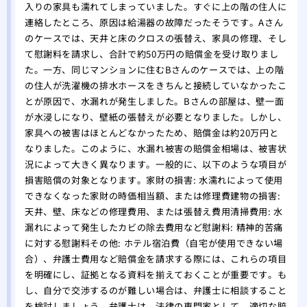
入りの家具も濡れてしまっていました。すぐに上の階の住人に
連絡したところ、原因は給湯器の故障だったそうです。Aさん
のケースでは、天井と床のクロスの張替え、家具の修理、そし
て慰謝料を請求し、合計で約50万円の賠償金を受け取りまし
た。一方、同じマンションに住むBさんのケースでは、上の階
の住人が洗濯機の排水ホースをきちんと接続していなかったこ
とが原因で、水漏れが発生しました。Bさんの部屋は、壁一面
が水浸しになり、壁紙の張替えが必要となりました。しかし、
家具への被害はほとんどなかったため、賠償金は約20万円と
なりました。このように、水漏れ被害の賠償金相場は、被害状
況によって大きく異なります。一般的に、以下のような項目が
損害賠償の対象となります。家財の損害: 水濡れによって使用
できなくなった家財の時価相当額、または修理費建物の損害:
天井、壁、床などの修理費用、または張替え費用清掃費用: 水
漏れによって発生したカビの除去費用など慰謝料: 精神的苦痛
に対する慰謝料その他: ホテル宿泊費（自宅が使用できない場
合）、弁護士費用など賠償金を請求する際には、これらの項目
を明確にし、証拠となる資料を揃えておくことが重要です。も
し、自分で交渉するのが難しい場合は、弁護士に相談すること
を検討しましょう。弁護士は、法律の専門家として、適切な賠