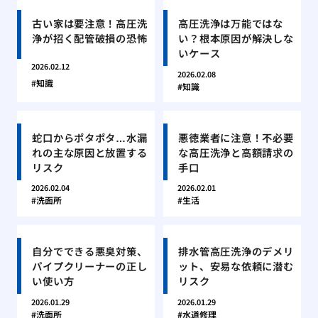
古い家は要注意！高圧洗
高圧洗浄は万能ではな
浄が招く配管破損の恐怖
い？根本原因が解決しな
いケース
2026.02.12
2026.02.08
知識
知識
蛇口からポタポタ…水漏
悪徳業者に注意！不必要
れの主な原因と放置する
な高圧洗浄と高額請求の
リスク
手口
2026.02.04
2026.02.01
洗面所
生活
自分でできる悪臭対策、
排水管高圧洗浄のデメリ
パイプクリーナーの正し
ット、安易な依頼に潜む
い使い方
リスク
2026.01.29
2026.01.29
洗面所
水道修理