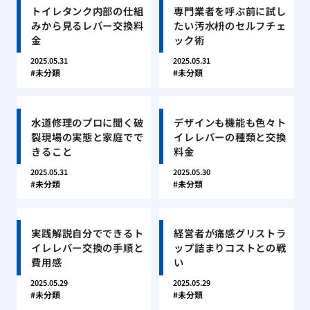
トイレタンク内部の仕組
専門業者を呼ぶ前に試し
みから見るレバー交換料
たい汚水枡のセルフチェ
金
ック術
2025.05.31
2025.05.31
未分類
未分類
水道修理のプロに聞く破
デザインも機能も色々ト
裂現場の実態と家庭でで
イレレバーの種類と交換
きること
料金
2025.05.31
2025.05.30
未分類
未分類
実践解説自分でできるト
経営者が痛感グリストラ
イレレバー交換の手順と
ップ詰まりコストとの戦
費用感
い
2025.05.29
2025.05.29
未分類
未分類