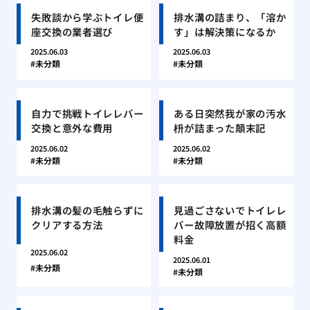
失敗談から学ぶトイレ便
排水溝の詰まり、「溶か
座交換の業者選び
す」は解決策になるか
2025.06.03
2025.06.03
未分類
未分類
自力で挑戦トイレレバー
ある日突然我が家の汚水
交換と意外な費用
枡が詰まった顛末記
2025.06.02
2025.06.02
未分類
未分類
排水溝の髪の毛触らずに
見過ごさないでトイレレ
クリアする方法
バー故障放置が招く高額
料金
2025.06.02
2025.06.01
未分類
未分類