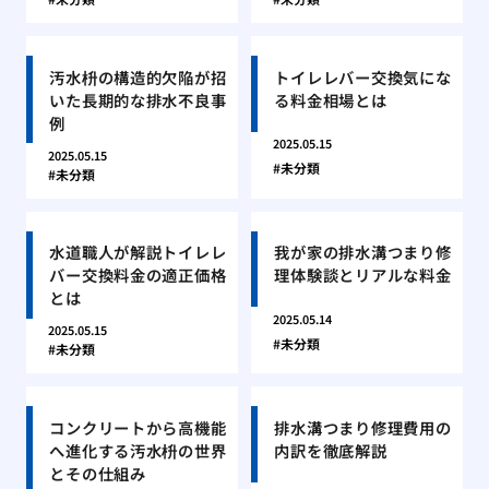
汚水枡の構造的欠陥が招
トイレレバー交換気にな
いた長期的な排水不良事
る料金相場とは
例
2025.05.15
2025.05.15
未分類
未分類
水道職人が解説トイレレ
我が家の排水溝つまり修
バー交換料金の適正価格
理体験談とリアルな料金
とは
2025.05.14
2025.05.15
未分類
未分類
コンクリートから高機能
排水溝つまり修理費用の
へ進化する汚水枡の世界
内訳を徹底解説
とその仕組み