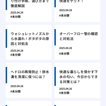
り付け手順、選び方まで
快適をゲット！
徹底解説
2025.04.28
2025.04.29
未分類
未分類
ウォシュレットノズルか
オーバーフロー管の確認
ら水漏れ！ポタポタの原
と対処法
因と対処法
2025.04.28
2025.04.28
未分類
未分類
ヘドロの再発防止！排水
快適な暮らしを脅かす下
溝を清潔に保つには？
水の匂い、今日からでき
る対策とは？
2025.04.28
2025.04.26
未分類
未分類