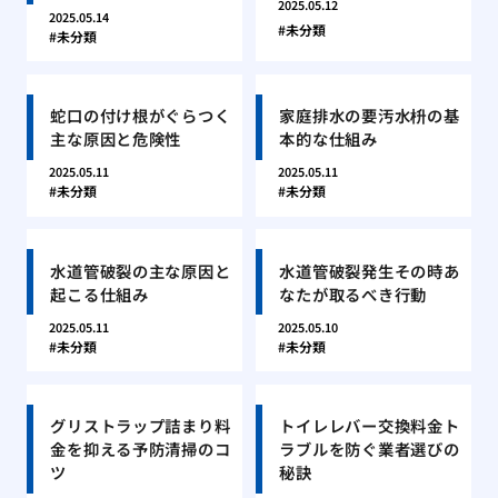
2025.05.12
2025.05.14
未分類
未分類
蛇口の付け根がぐらつく
家庭排水の要汚水枡の基
主な原因と危険性
本的な仕組み
2025.05.11
2025.05.11
未分類
未分類
水道管破裂の主な原因と
水道管破裂発生その時あ
起こる仕組み
なたが取るべき行動
2025.05.11
2025.05.10
未分類
未分類
グリストラップ詰まり料
トイレレバー交換料金ト
金を抑える予防清掃のコ
ラブルを防ぐ業者選びの
ツ
秘訣