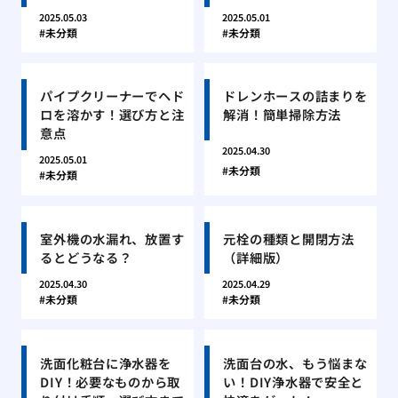
2025.05.03
2025.05.01
未分類
未分類
パイプクリーナーでヘド
ドレンホースの詰まりを
ロを溶かす！選び方と注
解消！簡単掃除方法
意点
2025.04.30
2025.05.01
未分類
未分類
室外機の水漏れ、放置す
元栓の種類と開閉方法
るとどうなる？
（詳細版）
2025.04.30
2025.04.29
未分類
未分類
洗面化粧台に浄水器を
洗面台の水、もう悩まな
DIY！必要なものから取
い！DIY浄水器で安全と