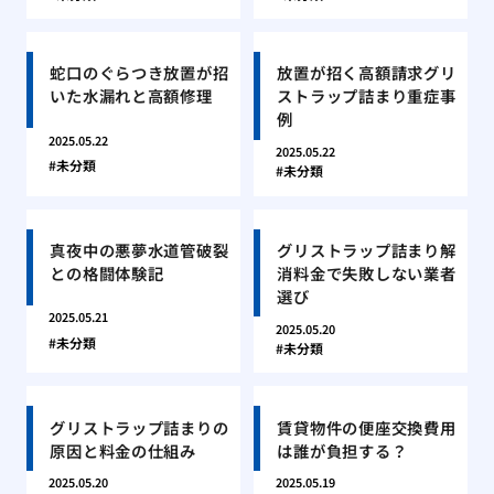
蛇口のぐらつき放置が招
放置が招く高額請求グリ
いた水漏れと高額修理
ストラップ詰まり重症事
例
2025.05.22
2025.05.22
未分類
未分類
真夜中の悪夢水道管破裂
グリストラップ詰まり解
との格闘体験記
消料金で失敗しない業者
選び
2025.05.21
2025.05.20
未分類
未分類
グリストラップ詰まりの
賃貸物件の便座交換費用
原因と料金の仕組み
は誰が負担する？
2025.05.20
2025.05.19