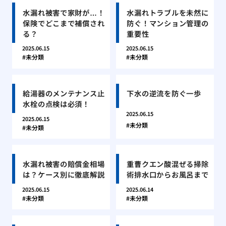
水漏れ被害で家財が…！
水漏れトラブルを未然に
保険でどこまで補償され
防ぐ！マンション管理の
る？
重要性
2025.06.15
2025.06.15
未分類
未分類
給湯器のメンテナンス止
下水の逆流を防ぐ一歩
水栓の点検は必須！
2025.06.15
2025.06.15
未分類
未分類
水漏れ被害の賠償金相場
重曹クエン酸混ぜる掃除
は？ケース別に徹底解説
術排水口からお風呂まで
2025.06.15
2025.06.14
未分類
未分類