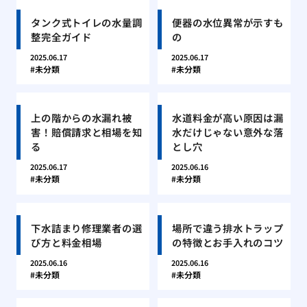
タンク式トイレの水量調
便器の水位異常が示すも
整完全ガイド
の
2025.06.17
2025.06.17
未分類
未分類
上の階からの水漏れ被
水道料金が高い原因は漏
害！賠償請求と相場を知
水だけじゃない意外な落
る
とし穴
2025.06.17
2025.06.16
未分類
未分類
下水詰まり修理業者の選
場所で違う排水トラップ
び方と料金相場
の特徴とお手入れのコツ
2025.06.16
2025.06.16
未分類
未分類