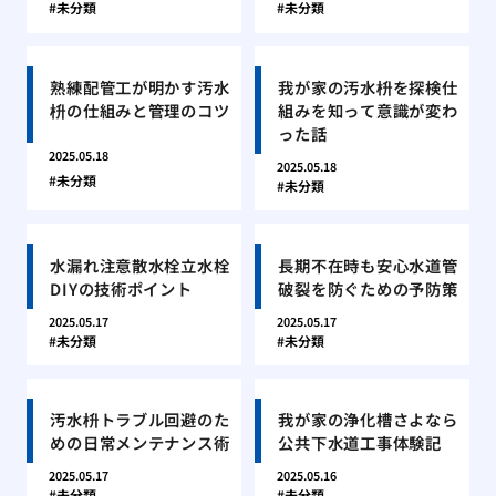
未分類
未分類
熟練配管工が明かす汚水
我が家の汚水枡を探検仕
枡の仕組みと管理のコツ
組みを知って意識が変わ
った話
2025.05.18
2025.05.18
未分類
未分類
水漏れ注意散水栓立水栓
長期不在時も安心水道管
DIYの技術ポイント
破裂を防ぐための予防策
2025.05.17
2025.05.17
未分類
未分類
汚水枡トラブル回避のた
我が家の浄化槽さよなら
めの日常メンテナンス術
公共下水道工事体験記
2025.05.17
2025.05.16
未分類
未分類