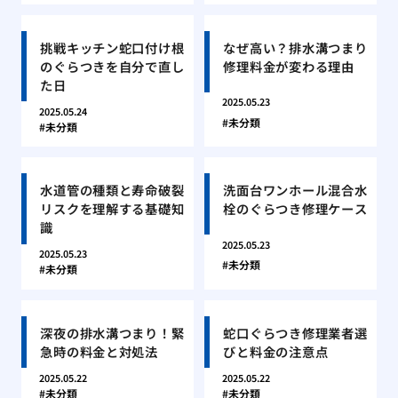
挑戦キッチン蛇口付け根
なぜ高い？排水溝つまり
のぐらつきを自分で直し
修理料金が変わる理由
た日
2025.05.23
2025.05.24
未分類
未分類
水道管の種類と寿命破裂
洗面台ワンホール混合水
リスクを理解する基礎知
栓のぐらつき修理ケース
識
2025.05.23
2025.05.23
未分類
未分類
深夜の排水溝つまり！緊
蛇口ぐらつき修理業者選
急時の料金と対処法
びと料金の注意点
2025.05.22
2025.05.22
未分類
未分類