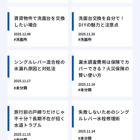
賃貸物件で洗面台を交換
洗面台交換を自分で！
したい場合
DIYの魅力と注意点
2025.12.06
2025.11.20
洗面所
洗面所
シングルレバー混合栓の
漏水調査費用は保険でカ
水漏れ原因と対処法
バーできる？火災保険の
賢い使い方
2025.11.17
2025.11.16
未分類
未分類
旅行前の戸締りだけじゃ
失敗しないためのシング
不十分？長期不在が招く
ルレバー水栓修理術
水道トラブル
2025.11.14
2025.11.15
未分類
未分類