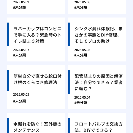
2025.05.09
2025.05.08
未分類
未分類
ラバーカップはコンビニ
シンク水漏れ体験記、ま
で手に入る？緊急時のト
さかの事態とDIY修理、
イレ詰まり対策
そしてプロの助け
2025.05.07
2025.05.05
未分類
未分類
簡単自分で直せる蛇口付
配管詰まりの原因と解消
け根のぐらつき修理法
法！自分でできる？業者
に頼む？
2025.05.05
2025.05.04
未分類
未分類
水漏れを防ぐ！室外機の
フロートバルブの交換方
メンテナンス
法、DIYでできる？