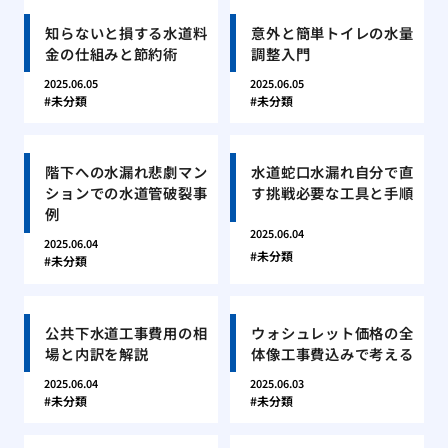
知らないと損する水道料
意外と簡単トイレの水量
金の仕組みと節約術
調整入門
2025.06.05
2025.06.05
未分類
未分類
階下への水漏れ悲劇マン
水道蛇口水漏れ自分で直
ションでの水道管破裂事
す挑戦必要な工具と手順
例
2025.06.04
2025.06.04
未分類
未分類
公共下水道工事費用の相
ウォシュレット価格の全
場と内訳を解説
体像工事費込みで考える
2025.06.04
2025.06.03
未分類
未分類