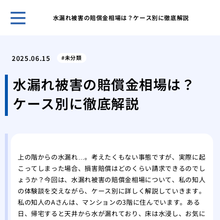
水漏れ被害の賠償金相場は？ケース別に徹底解説
ガー
と管
2025.06.15
未分類
効果
解消
水漏れ被害の賠償金相場は？
台所
ケース別に徹底解説
ガイ
台所
屋外
性
洗濯
上の階からの水漏れ…。考えたくもない事態ですが、実際に起
方と
こってしまった場合、損害賠償はどのくらい請求できるのでし
特殊
ょうか？今回は、水漏れ被害の賠償金相場について、私の知人
処法
の体験談を交えながら、ケース別に詳しく解説していきます。
私の知人のAさんは、マンションの3階に住んでいます。ある
日、帰宅すると天井から水が漏れており、床は水浸し、お気に