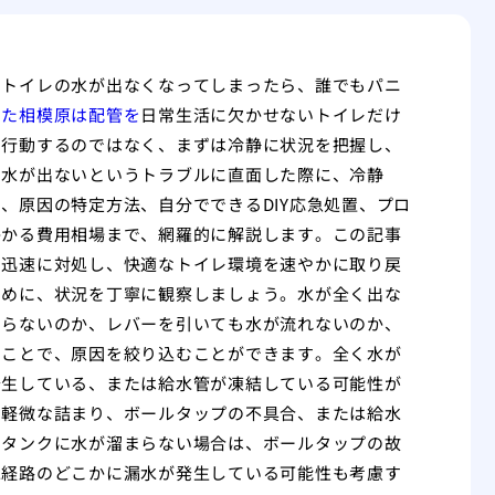
、トイレの水が出なくなってしまったら、誰でもパニ
した相模原は配管を
日常生活に欠かせないトイレだけ
に行動するのではなく、まずは冷静に状況を把握し、
の水が出ないというトラブルに直面した際に、冷静
、原因の特定方法、自分でできるDIY応急処置、プロ
かかる費用相場まで、網羅的に解説します。この記事
つ迅速に対処し、快適なトイレ環境を速やかに取り戻
ために、状況を丁寧に観察しましょう。水が全く出な
まらないのか、レバーを引いても水が流れないのか、
ることで、原因を絞り込むことができます。全く水が
発生している、または給水管が凍結している可能性が
の軽微な詰まり、ボールタップの不具合、または給水
。タンクに水が溜まらない場合は、ボールタップの故
水経路のどこかに漏水が発生している可能性も考慮す