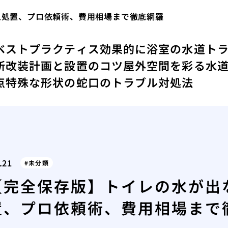
急処置、プロ依頼術、費用相場まで徹底網羅
ベストプラクティス
効果的に浴室の水道ト
所改装計画と設置のコツ
屋外空間を彩る水
点
特殊な形状の蛇口のトラブル対処法
.21
未分類
【完全保存版】トイレの水が出な
置、プロ依頼術、費用相場まで