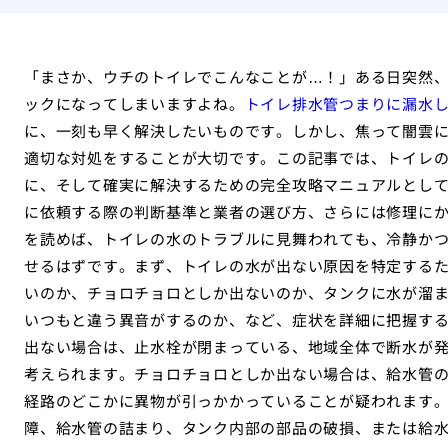
「まさか、ウチのトイレでこんなことが…！」ある日突然
ックになってしまいますよね。
トイレ排水管つまりに漏水
に、一刻も早く解決したいものです。しかし、焦って闇雲
適切な対処をすることが大切です。この記事では、トイレ
に、そして確実に解決するための完全攻略マニュアルとして
に依頼する際の判断基準と業者の選び方、さらには修理に
を読めば、トイレの水のトラブルに見舞われても、冷静か
せるはずです。まず、トイレの水が出ない原因を特定する
いのか、チョロチョロとしか出ないのか、タンクに水が溜
いつもと違う異音がするのか、など、症状を詳細に把握す
出ない場合は、止水栓が閉まっている、地域全体で断水が
考えられます。チョロチョロとしか出ない場合は、給水管
経路のどこかに異物が引っかかっていることが疑われます
障、給水管の詰まり、タンク内部の部品の破損、または給