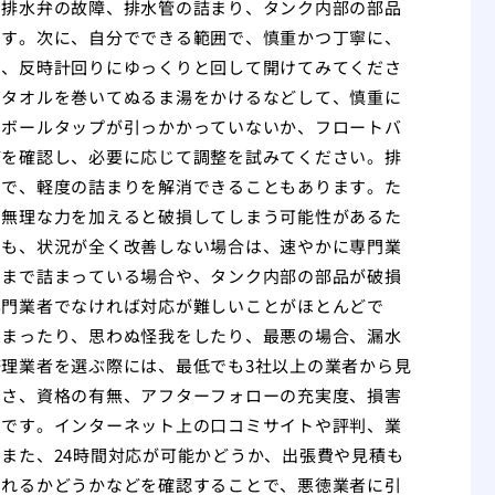
、排水弁の故障、排水管の詰まり、タンク内部の部品
ます。次に、自分でできる範囲で、慎重かつ丁寧に、
は、反時計回りにゆっくりと回して開けてみてくださ
、タオルを巻いてぬるま湯をかけるなどして、慎重に
、ボールタップが引っかかっていないか、フロートバ
どを確認し、必要に応じて調整を試みてください。排
とで、軽度の詰まりを解消できることもあります。た
、無理な力を加えると破損してしまう可能性があるた
ても、状況が全く改善しない場合は、速やかに専門業
くまで詰まっている場合や、タンク内部の部品が破損
専門業者でなければ対応が難しいことがほとんどで
しまったり、思わぬ怪我をしたり、最悪の場合、漏水
理業者を選ぶ際には、最低でも3社以上の業者から見
富さ、資格の有無、アフターフォローの充実度、損害
欠です。インターネット上の口コミサイトや評判、業
また、24時間対応が可能かどうか、出張費や見積も
くれるかどうかなどを確認することで、悪徳業者に引