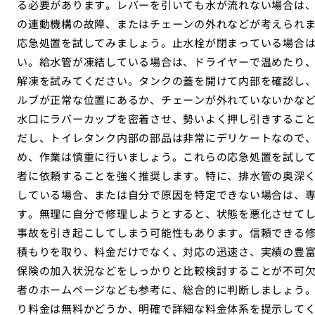
る必要があります。レバーを引いても水が流れない場合は
の連動機構の故障、またはチェーンの外れなどが考えられ
応急処置を試してみましょう。止水栓が閉まっている場合
い。給水管が凍結している場合は、ドライヤーで温めたり
解凍を試みてください。タンクの蓋を開けて内部を確認し
ルブが正常な位置にあるか、チェーンが外れていないかな
水口にラバーカップを密着させ、勢いよく押し引きするこ
だし、トイレタンク内部の部品は非常にデリケートなので
め、作業は慎重に行いましょう。これらの応急処置を試し
者に依頼することを強く推奨します。特に、排水管の奥深
している場合、または自分で原因を特定できない場合は、
す。無理に自分で修理しようとすると、状態を悪化させて
事故を引き起こしてしまう可能性もあります。信頼できる修
積もりを取り、料金だけでなく、対応の迅速さ、実績の豊
保険の加入状況などをしっかりと比較検討することが不可
者のホームページなども参考に、総合的に判断しましょう。
り料金は無料かどうか、明確で詳細な料金体系を提示して