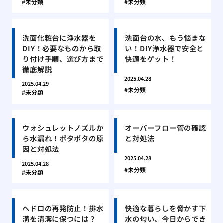
未分類
未分類
洗面化粧台に浄水器を
洗面台の水、もう悩まな
DIY！必要なものから取
い！DIY浄水器で安全と
り付け手順、選び方まで
快適をゲット！
徹底解説
2025.04.28
2025.04.29
未分類
未分類
ウォシュレットノズルか
オーバーフロー管の確認
ら水漏れ！ポタポタの原
と対処法
因と対処法
2025.04.28
2025.04.28
未分類
未分類
ヘドロの再発防止！排水
快適な暮らしを脅かす下
溝を清潔に保つには？
水の匂い、今日からでき