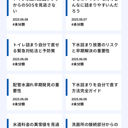
からのSOSを見逃さな
んなに詰まりやすいんだ
い
ろう
2025.06.08
2025.06.07
未分類
未分類
トイレ詰まり自分で直せ
下水詰まり放置のリスク
る緊急対処法と予防策
と早期解決の重要性
2025.06.06
2025.06.06
未分類
未分類
配管水漏れ早期発見の重
下水詰まりを自分で直す
要性
方法完全ガイド
2025.06.06
2025.06.06
未分類
未分類
水道料金の異常値を見過
洗面所の接続部分からの