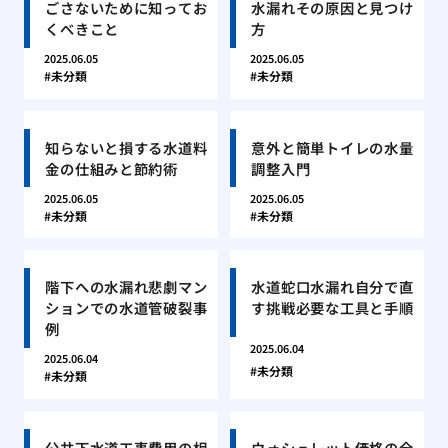
ごさないために知ってお
水漏れその原因と見つけ
くべきこと
方
2025.06.05
2025.06.05
未分類
未分類
知らないと損する水道料
意外と簡単トイレの水量
金の仕組みと節約術
調整入門
2025.06.05
2025.06.05
未分類
未分類
階下への水漏れ悲劇マン
水道蛇口水漏れ自分で直
ションでの水道管破裂事
す挑戦必要な工具と手順
例
2025.06.04
2025.06.04
未分類
未分類
公共下水道工事費用の相
ウォシュレット価格の全