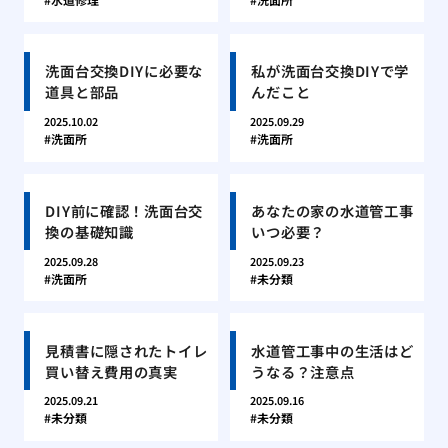
洗面台交換DIYに必要な
私が洗面台交換DIYで学
道具と部品
んだこと
2025.10.02
2025.09.29
洗面所
洗面所
DIY前に確認！洗面台交
あなたの家の水道管工事
換の基礎知識
いつ必要？
2025.09.28
2025.09.23
洗面所
未分類
見積書に隠されたトイレ
水道管工事中の生活はど
買い替え費用の真実
うなる？注意点
2025.09.21
2025.09.16
未分類
未分類