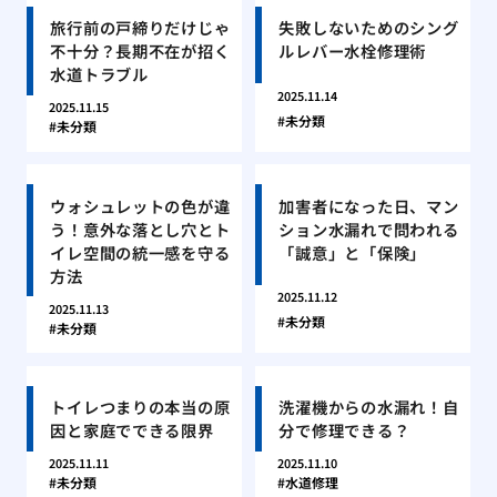
旅行前の戸締りだけじゃ
失敗しないためのシング
不十分？長期不在が招く
ルレバー水栓修理術
水道トラブル
2025.11.14
2025.11.15
未分類
未分類
ウォシュレットの色が違
加害者になった日、マン
う！意外な落とし穴とト
ション水漏れで問われる
イレ空間の統一感を守る
「誠意」と「保険」
方法
2025.11.12
2025.11.13
未分類
未分類
トイレつまりの本当の原
洗濯機からの水漏れ！自
因と家庭でできる限界
分で修理できる？
2025.11.11
2025.11.10
未分類
水道修理