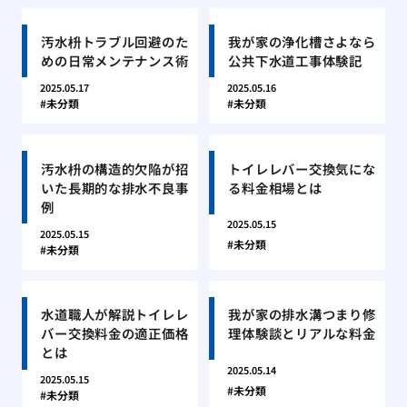
汚水枡トラブル回避のた
我が家の浄化槽さよなら
めの日常メンテナンス術
公共下水道工事体験記
2025.05.17
2025.05.16
未分類
未分類
汚水枡の構造的欠陥が招
トイレレバー交換気にな
いた長期的な排水不良事
る料金相場とは
例
2025.05.15
2025.05.15
未分類
未分類
水道職人が解説トイレレ
我が家の排水溝つまり修
バー交換料金の適正価格
理体験談とリアルな料金
とは
2025.05.14
2025.05.15
未分類
未分類