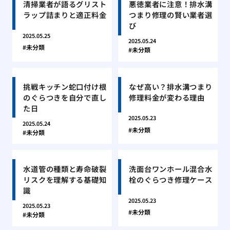
清掃業者が語るグリスト
悪徳業者に注意！排水溝
ラップ詰まりと適正料金
つまり修理の賢い業者選
び
2025.05.25
2025.05.24
未分類
未分類
挑戦キッチン蛇口付け根
なぜ高い？排水溝つまり
のぐらつきを自分で直し
修理料金が変わる理由
た日
2025.05.23
2025.05.24
未分類
未分類
水道管の種類と寿命破裂
洗面台ワンホール混合水
リスクを理解する基礎知
栓のぐらつき修理ケース
識
2025.05.23
2025.05.23
未分類
未分類