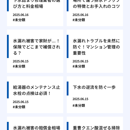
び方と料金相場
の特徴とお手入れのコツ
2025.06.16
2025.06.16
未分類
未分類
水漏れ被害で家財が…！
水漏れトラブルを未然に
保険でどこまで補償され
防ぐ！マンション管理の
る？
重要性
2025.06.15
2025.06.15
未分類
未分類
給湯器のメンテナンス止
下水の逆流を防ぐ一歩
水栓の点検は必須！
2025.06.15
2025.06.15
未分類
未分類
水漏れ被害の賠償金相場
重曹クエン酸混ぜる掃除