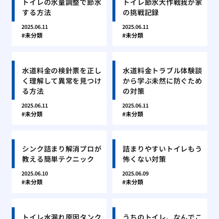
トイレの水量調整で節水
トイレ節水大作戦我が家
する方法
の挑戦記録
2025.06.11
2025.06.11
未分類
未分類
水道料金の検針票を正し
水道料金トラブル体験談
く理解して異常を見つけ
から学ぶ未然に防ぐため
る方法
の対策
2025.06.11
2025.06.11
未分類
未分類
シンク詰まり解消プロが
詰まりやすいトイレもう
教える簡単テクニック
怖くない対策
2025.06.10
2025.06.09
未分類
未分類
トイレ水漏れ原因タンク
うちのトイレ、なんでこ