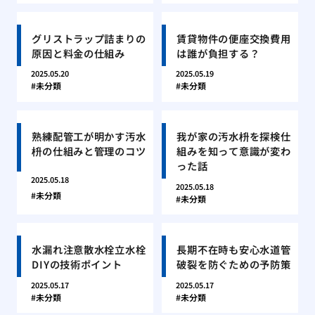
グリストラップ詰まりの
賃貸物件の便座交換費用
原因と料金の仕組み
は誰が負担する？
2025.05.20
2025.05.19
未分類
未分類
熟練配管工が明かす汚水
我が家の汚水枡を探検仕
枡の仕組みと管理のコツ
組みを知って意識が変わ
った話
2025.05.18
2025.05.18
未分類
未分類
水漏れ注意散水栓立水栓
長期不在時も安心水道管
DIYの技術ポイント
破裂を防ぐための予防策
2025.05.17
2025.05.17
未分類
未分類