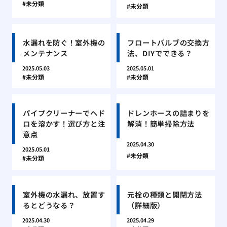
未分類
未分類
水漏れを防ぐ！室外機の
フロートバルブの交換方
メンテナンス
法、DIYでできる？
2025.05.03
2025.05.01
未分類
未分類
パイプクリーナーでヘド
ドレンホースの詰まりを
ロを溶かす！選び方と注
解消！簡単掃除方法
意点
2025.04.30
2025.05.01
未分類
未分類
室外機の水漏れ、放置す
元栓の種類と開閉方法
るとどうなる？
（詳細版）
2025.04.30
2025.04.29