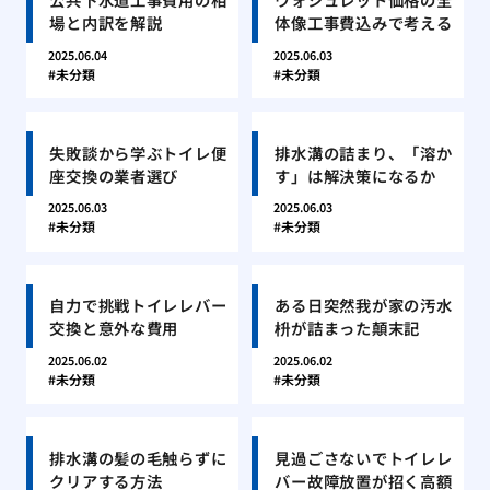
場と内訳を解説
体像工事費込みで考える
2025.06.04
2025.06.03
未分類
未分類
失敗談から学ぶトイレ便
排水溝の詰まり、「溶か
座交換の業者選び
す」は解決策になるか
2025.06.03
2025.06.03
未分類
未分類
自力で挑戦トイレレバー
ある日突然我が家の汚水
交換と意外な費用
枡が詰まった顛末記
2025.06.02
2025.06.02
未分類
未分類
排水溝の髪の毛触らずに
見過ごさないでトイレレ
クリアする方法
バー故障放置が招く高額