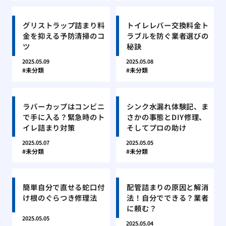
グリストラップ詰まり料
トイレレバー交換料金ト
金を抑える予防清掃のコ
ラブルを防ぐ業者選びの
ツ
秘訣
2025.05.09
2025.05.08
未分類
未分類
ラバーカップはコンビニ
シンク水漏れ体験記、ま
で手に入る？緊急時のト
さかの事態とDIY修理、
イレ詰まり対策
そしてプロの助け
2025.05.07
2025.05.05
未分類
未分類
簡単自分で直せる蛇口付
配管詰まりの原因と解消
け根のぐらつき修理法
法！自分でできる？業者
に頼む？
2025.05.05
2025.05.04