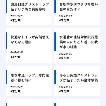
厨房日誌グリストラップ
台所排水溝つまり修理料
詰まり予防と費用節約
金の目安は？
2025.05.28
2025.05.27
未分類
未分類
快適なトイレが突然使え
水道管の凍結対策試行錯
なくなる理由
誤の末にたどり着いた我
が家の結論
2025.05.27
2025.05.26
未分類
未分類
急な水道トラブル専門業
ある日突然グリストラッ
者に頼む前に
プが詰まった料金体験談
2025.05.26
2025.05.25
未分類
未分類