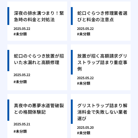
深夜の排水溝つまり！緊
蛇口ぐらつき修理業者選
急時の料金と対処法
びと料金の注意点
2025.05.22
2025.05.22
未分類
未分類
蛇口のぐらつき放置が招
放置が招く高額請求グリ
いた水漏れと高額修理
ストラップ詰まり重症事
例
2025.05.22
2025.05.22
未分類
未分類
真夜中の悪夢水道管破裂
グリストラップ詰まり解
との格闘体験記
消料金で失敗しない業者
選び
2025.05.21
2025.05.20
未分類
未分類