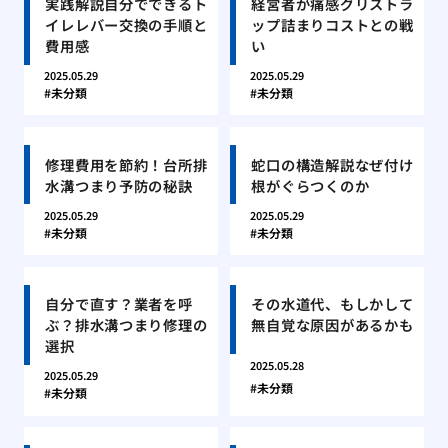
実践解説自分でできるト
経営者が痛感グリストラ
イレレバー交換の手順と
ップ詰まりコストとの戦
費用感
い
2025.05.29
2025.05.29
未分類
未分類
修理費用を節約！台所排
蛇口の構造解説なぜ付け
水溝つまり予防の秘訣
根がぐらつくのか
2025.05.29
2025.05.29
未分類
未分類
自分で直す？業者を呼
その水道代、もしかして
ぶ？排水溝つまり修理の
無自覚な原因があるかも
選択
2025.05.28
2025.05.29
未分類
未分類