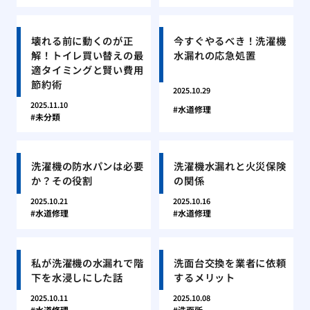
壊れる前に動くのが正
今すぐやるべき！洗濯機
解！トイレ買い替えの最
水漏れの応急処置
適タイミングと賢い費用
節約術
2025.10.29
2025.11.10
水道修理
未分類
洗濯機の防水パンは必要
洗濯機水漏れと火災保険
か？その役割
の関係
2025.10.21
2025.10.16
水道修理
水道修理
私が洗濯機の水漏れで階
洗面台交換を業者に依頼
下を水浸しにした話
するメリット
2025.10.11
2025.10.08
水道修理
洗面所