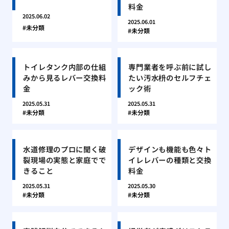
料金
2025.06.02
2025.06.01
未分類
未分類
トイレタンク内部の仕組
専門業者を呼ぶ前に試し
みから見るレバー交換料
たい汚水枡のセルフチェ
金
ック術
2025.05.31
2025.05.31
未分類
未分類
水道修理のプロに聞く破
デザインも機能も色々ト
裂現場の実態と家庭でで
イレレバーの種類と交換
きること
料金
2025.05.31
2025.05.30
未分類
未分類