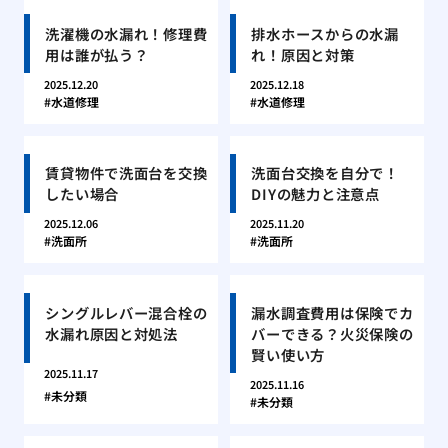
洗濯機の水漏れ！修理費
排水ホースからの水漏
用は誰が払う？
れ！原因と対策
2025.12.20
2025.12.18
水道修理
水道修理
賃貸物件で洗面台を交換
洗面台交換を自分で！
したい場合
DIYの魅力と注意点
2025.12.06
2025.11.20
洗面所
洗面所
シングルレバー混合栓の
漏水調査費用は保険でカ
水漏れ原因と対処法
バーできる？火災保険の
賢い使い方
2025.11.17
2025.11.16
未分類
未分類