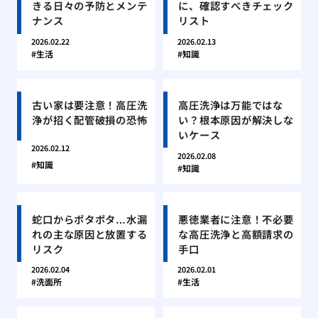
きる日々の予防とメンテ
に、確認すべきチェック
ナンス
リスト
2026.02.22
2026.02.13
生活
知識
古い家は要注意！高圧洗
高圧洗浄は万能ではな
浄が招く配管破損の恐怖
い？根本原因が解決しな
いケース
2026.02.12
2026.02.08
知識
知識
蛇口からポタポタ…水漏
悪徳業者に注意！不必要
れの主な原因と放置する
な高圧洗浄と高額請求の
リスク
手口
2026.02.04
2026.02.01
洗面所
生活