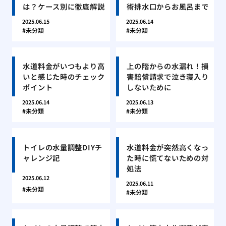
は？ケース別に徹底解説
術排水口からお風呂まで
2025.06.15
2025.06.14
未分類
未分類
水道料金がいつもより高
上の階からの水漏れ！損
いと感じた時のチェック
害賠償請求で泣き寝入り
ポイント
しないために
2025.06.14
2025.06.13
未分類
未分類
トイレの水量調整DIYチ
水道料金が突然高くなっ
ャレンジ記
た時に慌てないための対
処法
2025.06.12
2025.06.11
未分類
未分類