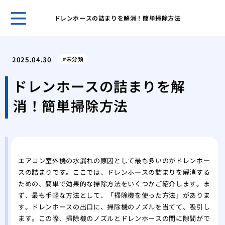
ドレンホースの詰まりを解消！簡単掃除方法
ガー
と管
2025.04.30
未分類
効果
解消
ドレンホースの詰まりを解
台所
消！簡単掃除方法
ガイ
台所
屋外
性
洗濯
エアコン室外機の水漏れの原因として最も多いのがドレンホー
方と
スの詰まりです。ここでは、ドレンホースの詰まりを解消する
特殊
ための、簡単で効果的な掃除方法をいくつかご紹介します。ま
処法
ず、最も手軽な方法として、「掃除機を使った方法」がありま
す。ドレンホースの出口に、掃除機のノズルを当てて、吸引し
ます。この際、掃除機のノズルとドレンホースの間に隙間がで