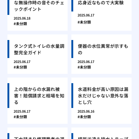
な無操作時の音そのチェ
応身近なもので大実験
ックポイント
2025.06.17
2025.06.18
未分類
未分類
タンク式トイレの水量調
便器の水位異常が示すも
整完全ガイド
の
2025.06.17
2025.06.17
未分類
未分類
上の階からの水漏れ被
水道料金が高い原因は漏
害！賠償請求と相場を知
水だけじゃない意外な落
る
とし穴
2025.06.17
2025.06.16
未分類
未分類
下水詰まり修理業者の選
場所で違う排水トラップ