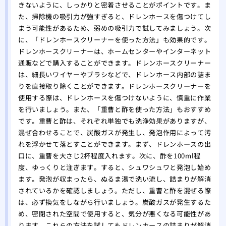
きないように、しっかりと密着させることがポイントです。ま
た、掃除機の吸引力が強すぎると、ドレンホースを傷つけてし
まう可能性があるため、弱めの吸引力で試してみましょう。次
に、「ドレンホースクリーナーを使った方法」も効果的です。
ドレンホースクリーナーは、ホームセンターやインターネット
通販などで購入することができます。ドレンホースクリーナー
は、細長いワイヤーやブラシなどで、ドレンホース内部の詰ま
りを直接取り除くことができます。ドレンホースクリーナーを
使用する際は、ドレンホースを傷つけないように、慎重に作業
を行いましょう。また、「重曹と酢を使った方法」もおすすめ
です。重曹と酢は、それぞれ単独でも洗浄効果がありますが、
混ぜ合わせることで、炭酸ガスが発生し、発泡作用によって汚
れを浮かせて落とすことができます。まず、ドレンホースの出
口に、重曹を大さじ2杯程度入れます。次に、酢を100ml程
度、ゆっくりと注ぎます。すると、シュワシュワと発泡し始め
ます。発泡が収まったら、ぬるま湯で洗い流し、詰まりが解消
されているかを確認しましょう。ただし、重曹と酢を混ぜる際
は、必ず換気をしながら行いましょう。炭酸ガスが発生するた
め、密閉された空間で使用すると、気分が悪くなる可能性があ
ります。これらの方法を試してもドレンホースの詰まりが解消