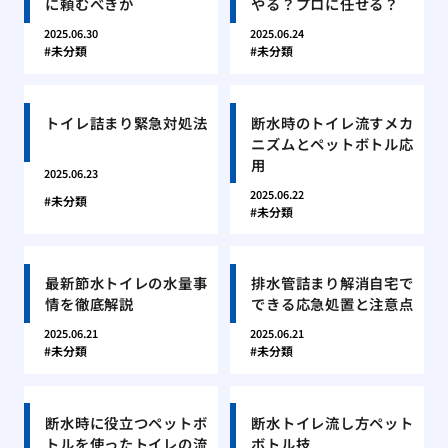
に頼むべきか
やる？プロに任せる？
2025.06.30
2025.06.24
未分類
未分類
トイレ詰まり緊急対処法
断水時のトイレ流すメカ
ニズムとペットボトル応
用
2025.06.23
2025.06.22
未分類
未分類
最新節水トイレの水量事
排水管詰まり解消自宅で
情を徹底解説
できる応急処置と注意点
2025.06.21
2025.06.21
未分類
未分類
断水時に役立つペットボ
断水トイレ流し方ペット
トルを使ったトイレの流
ボトル技