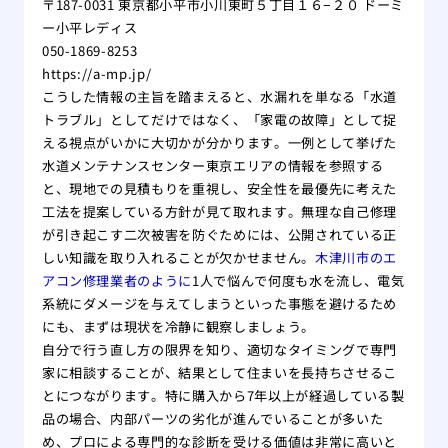
〒187-0031 東京都小平市小川東町５丁目１６−２０ ドーミ
ー小平レディス
050-1869-8253
https://a-mp.jp/
こうした情報の主旨を踏まえると、水漏れを単なる「水道
トラブル」としてだけではなく、「家電の故障」として捉
える視点がいかに大切かが分かります。一例として挙げた
水道メンテナンスセンター東京エリアの情報を参照する
と、現地での見積もりを重視し、安全性を最優先に考えた
工法を提案している方針が見て取れます。無理な自己修理
が引き起こす二次被害を防ぐためには、公開されている正
しい知識を取り入れることが欠かせません。
木津川市のエ
アコン修理業者のように
1人で悩んで何度も水を流し、電気
系統にダメージを与えてしまうといった事態を避けるため
にも、まずは現状を冷静に観察しましょう。
自分で行う直し方の限界を知り、適切なタイミングで専門
家に相談することが、結果として住まいを長持ちさせるこ
とにつながります。特に購入から7年以上が経過している製
品の場合、内部パーツの劣化が進んでいることが多いた
め、プロによる専門的な診断を受ける価値は非常に高いと