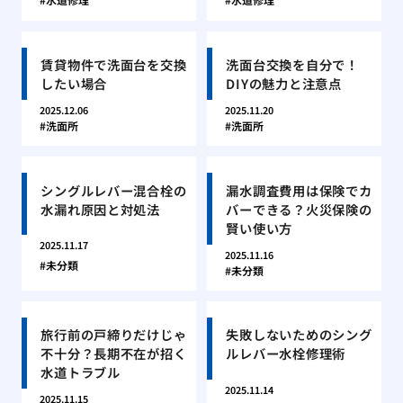
賃貸物件で洗面台を交換
洗面台交換を自分で！
したい場合
DIYの魅力と注意点
2025.12.06
2025.11.20
洗面所
洗面所
シングルレバー混合栓の
漏水調査費用は保険でカ
水漏れ原因と対処法
バーできる？火災保険の
賢い使い方
2025.11.17
2025.11.16
未分類
未分類
旅行前の戸締りだけじゃ
失敗しないためのシング
不十分？長期不在が招く
ルレバー水栓修理術
水道トラブル
2025.11.14
2025.11.15