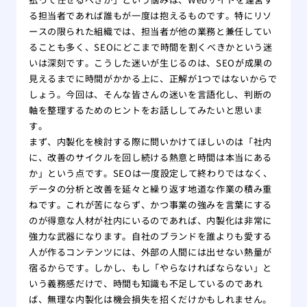
る担当者であれば誰もが一度は抱えるものです。特にリソ
ースの限られた組織では、担当者が他の業務と兼任してい
ることも多く、SEOにどこまで時間を割くべきかという迷
いは深刻です。こうした迷いが生じるのは、SEOが成果の
見えるまでに時間がかかる上に、正解が1つではないからで
しょう。今回は、そんな皆さんの迷いを言語化し、判断の
軸を整理するためのヒントをお話ししてみたいと思いま
す。
まず、内製化を検討する際に問いかけてほしいのは「社内
に、改善のサイクルを回し続ける熱意と時間は本当にある
か」という点です。SEOは一度設定して終わりではなく、
データの分析と改善を延々と繰り返す地道な作業の積み重
ねです。これが苦にならず、かつ事業の強みを言葉にする
のが得意な人材が社内にいるのであれば、内製化は非常に
強力な武器になります。自社のブランドを誰よりも愛する
人が作るコンテンツには、外部の人間には出せない熱量が
宿るからです。しかし、もし「やらなければならない」と
いう義務感だけで、時間も知識も不足しているのであれ
ば、無理な内製化は機会損失を招くだけかもしれません。