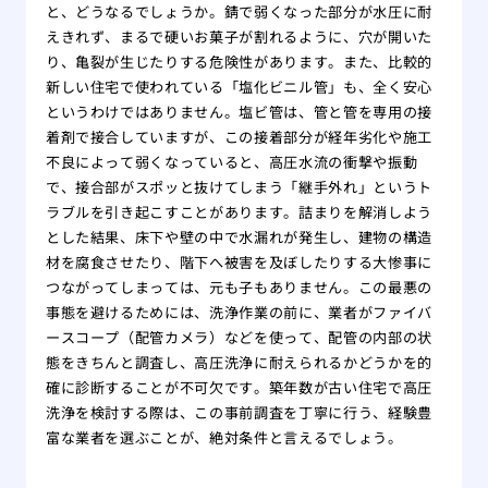
と、どうなるでしょうか。錆で弱くなった部分が水圧に耐
えきれず、まるで硬いお菓子が割れるように、穴が開いた
り、亀裂が生じたりする危険性があります。また、比較的
新しい住宅で使われている「塩化ビニル管」も、全く安心
というわけではありません。塩ビ管は、管と管を専用の接
着剤で接合していますが、この接着部分が経年劣化や施工
不良によって弱くなっていると、高圧水流の衝撃や振動
で、接合部がスポッと抜けてしまう「継手外れ」というト
ラブルを引き起こすことがあります。詰まりを解消しよう
とした結果、床下や壁の中で水漏れが発生し、建物の構造
材を腐食させたり、階下へ被害を及ぼしたりする大惨事に
つながってしまっては、元も子もありません。この最悪の
事態を避けるためには、洗浄作業の前に、業者がファイバ
ースコープ（配管カメラ）などを使って、配管の内部の状
態をきちんと調査し、高圧洗浄に耐えられるかどうかを的
確に診断することが不可欠です。築年数が古い住宅で高圧
洗浄を検討する際は、この事前調査を丁寧に行う、経験豊
富な業者を選ぶことが、絶対条件と言えるでしょう。