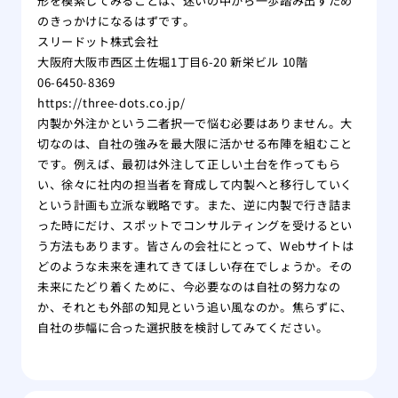
形を模索してみることは、迷いの中から一歩踏み出すため
のきっかけになるはずです。
スリードット株式会社
大阪府大阪市西区土佐堀1丁目6-20 新栄ビル 10階
06-6450-8369
https://three-dots.co.jp/
内製か外注かという二者択一で悩む必要はありません。大
切なのは、自社の強みを最大限に活かせる布陣を組むこと
です。例えば、最初は外注して正しい土台を作ってもら
い、徐々に社内の担当者を育成して内製へと移行していく
という計画も立派な戦略です。また、逆に内製で行き詰ま
った時にだけ、スポットでコンサルティングを受けるとい
う方法もあります。皆さんの会社にとって、Webサイトは
どのような未来を連れてきてほしい存在でしょうか。その
未来にたどり着くために、今必要なのは自社の努力なの
か、それとも外部の知見という追い風なのか。焦らずに、
自社の歩幅に合った選択肢を検討してみてください。