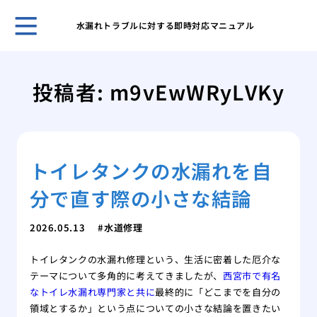
水漏れトラブルに対する即時対応マニュアル
ガー
と管
投稿者:
m9vEwWRyLVKy
効果
解消
台所
ガイ
トイレタンクの水漏れを自
台所
屋外
分で直す際の小さな結論
性
洗濯
2026.05.13
水道修理
方と
特殊
トイレタンクの水漏れ修理という、生活に密着した厄介な
処法
テーマについて多角的に考えてきましたが、
西宮市で有名
なトイレ水漏れ専門家と共に
最終的に「どこまでを自分の
領域とするか」という点についての小さな結論を置きたい