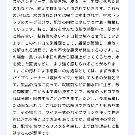
スやハンドソープ、歯磨き粉、皮脂、そして抜け落ちた髪
の毛などが、絶えず排水管へと流されていきます。これら
の汚れは、水の流れだけでは完全に排出されず、排水トラ
ップのカーブ部分や、配管の内壁に少しずつ付着・蓄積し
ていきます。特に、油分を含んだ皮脂や整髪料は、髪の毛
と絡み合い、粘着性の高いヘドロ状の塊へと変化していき
ます。このヘドロを栄養源として、雑菌が繁殖し、腐敗・
分解される過程で、あの不快な悪臭が発生するのです。こ
の場合、臭いは排水口の奥から直接上がってくるため、水
を流した直後などに、より強く感じられることがありま
す。この汚れによる悪臭への対処法としては、まず市販の
パイプクリーナー（液体タイプ）を試してみるのが有効で
す。製品の指示に従って、就寝前などに排水口に注ぎ、数
時間放置してから水で洗い流すことで、軽度のヘドロであ
れば分解・除去することができます。ただし、長年蓄積し
た頑固な汚れは、これだけでは解消できないこともありま
す。その場合は、ワイヤー式のパイプブラシを使って物理
的に汚れを掻き出す方法もありますが、賃貸物件の場合
は、配管を傷つけるリスクを考慮し、まずは管理会社に相
談するのが賢明です。