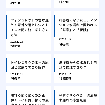
未分類
未分類
ウォシュレットの色が違
加害者になった日、マン
う！意外な落とし穴とト
ション水漏れで問われる
イレ空間の統一感を守る
「誠意」と「保険」
方法
2025.11.12
2025.11.13
未分類
未分類
トイレつまりの本当の原
洗濯機からの水漏れ！自
因と家庭でできる限界
分で修理できる？
2025.11.11
2025.11.10
未分類
水道修理
壊れる前に動くのが正
今すぐやるべき！洗濯機
解！トイレ買い替えの最
水漏れの応急処置
適タイミングと賢い費用