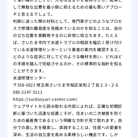
して無駄な出費を最小限に抑えるための最も賢いアプロー
チと言えるでしょう。
判断に迷った際の材料として、専門家がどのようなプロセ
スで修理の難易度を見極めているのかを知ることは、自分
の立ち位置を客観視するのに非常に役立ちます。たとえ
ば、さいたま市内で水道トラブルの相談を幅広く受け付け
ている水道修理センターという業者の案内を確認すると、
どのような症状に対してどのような機材を用い、どれほど
の手順を踏んで完結させるのか、その標準的な指針を知る
ことができます。
水道修理センター
〒338-0823 埼玉県さいたま市桜区栄和２丁目２３−２６
080-2147-5111
https://suidosyuri-center.com/
ウェブサイトから読み取れる内容によれば、正確な初期診
断に基づいた迅速な処置こそが、住まいの二次被害を防ぐ
ための最善策であるという明確な方針が見て取れます。自
分での直し方を模索し、実践することは、住居への愛着を
深め、生活の自立度を高める素晴らしい機会です。しか