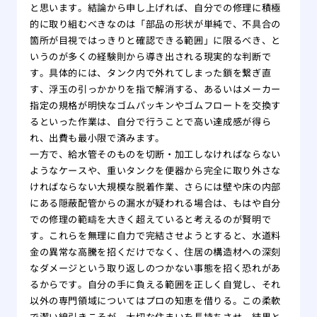
と思います。結論から申し上げれば、自分での修理に積極
的に取り組むべきなのは「部品の形状が単純で、不具合の
箇所が目視ではっきりと確認できる範囲」に限るべき、と
いうのが多くの経験則から導き出される現実的な判断で
す。具体的には、タンク内で外れてしまった鎖を繋ぎ直
す、浮玉の引っかかりを指で解消する、あるいはメーカー
指定の規格が明快なゴムパッキンやゴムフロートを交換す
るといった作業は、自分で行うことで高い達成感が得ら
れ、出費も最小限で済みます。
一方で、給水管そのものを切断・加工しなければならない
ようなケースや、重いタンクを便器から完全に取り外さな
ければならない大規模な脱着作業、さらには壁や床の内部
にある隠蔽配管からの漏水が疑われる場合は、もはや自分
での修理の範疇を大きく超えていると考えるのが賢明で
す。これらを無理に自力で完結させようとすると、水道料
金の異常な高騰を招くだけでなく、住居の構造材への深刻
なダメージという取り返しのつかない事態を招く恐れがあ
るからです。自分の手に負える範囲を正しく自覚し、それ
以外の専門領域についてはプロの知恵を借りる。この柔軟
で潔い線引きこそが、大切な住まいを長持ちさせ、結果と