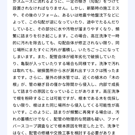
がスムーズに流れるように、一定の傾き（勾配）をつけて
設置されなければなりません。しかし、新築時の施工ミス
や、その後のリフォーム、あるいは地震や地盤沈下などに
よって、この勾配が逆になっていたり、途中でたるんだり
していると、その部分に水や汚物が溜まりやすくなり、頻
繁に詰まりを引き起こします。この場合、高圧洗浄で一時
的に汚れを除去しても、勾配自体が修正されない限り、同
じ場所にまたすぐに汚れが蓄積し、いたちごっこになって
しまいます。また、配管自体が経年劣化で破損していた
り、亀裂が入っていたりする場合も同様です。洗浄で汚れ
は取れても、破損箇所から水が漏れ出すリスクは残ったま
まです。さらに、屋外の排水管では、近くの植木の「木の
根」が、管の継ぎ目の僅かな隙間から侵入し、内部で成長
して詰まりの原因となっていることがあります。高圧洗浄
で根を粉砕することは可能ですが、根本である木を伐採し
ない限り、根はまた同じ場所から侵入してくる可能性が高
いです。このように、詰まりが頻繁に再発する場合は、汚
れの蓄積だけでなく、配管の物理的な問題も疑い、ファイ
バースコープ調査などで根本原因を特定した上で、洗浄で
はなく、配管の修繕や交換工事を検討する必要がありま