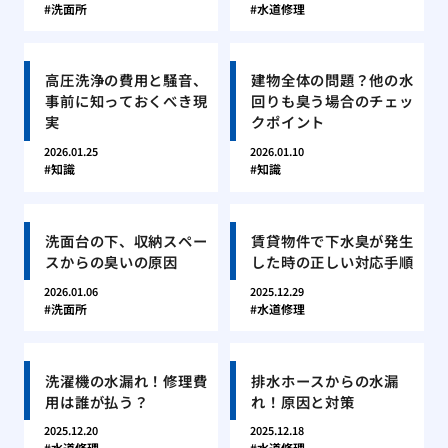
洗面所
水道修理
高圧洗浄の費用と騒音、
建物全体の問題？他の水
事前に知っておくべき現
回りも臭う場合のチェッ
実
クポイント
2026.01.25
2026.01.10
知識
知識
洗面台の下、収納スペー
賃貸物件で下水臭が発生
スからの臭いの原因
した時の正しい対応手順
2026.01.06
2025.12.29
洗面所
水道修理
洗濯機の水漏れ！修理費
排水ホースからの水漏
用は誰が払う？
れ！原因と対策
2025.12.20
2025.12.18
水道修理
水道修理