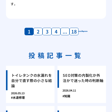
す。
1
2
3
4
…
18
投稿記事一覧
トイレタンクの水漏れを
SEO対策の内製化か外
自分で直す際の小さな結
注かで迷った時の判断軸
論
2026.04.11
2026.05.13
知識
水道修理