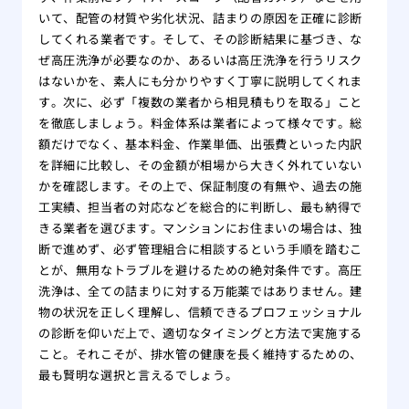
いて、配管の材質や劣化状況、詰まりの原因を正確に診断
してくれる業者です。そして、その診断結果に基づき、な
ぜ高圧洗浄が必要なのか、あるいは高圧洗浄を行うリスク
はないかを、素人にも分かりやすく丁寧に説明してくれま
す。次に、必ず「複数の業者から相見積もりを取る」こと
を徹底しましょう。料金体系は業者によって様々です。総
額だけでなく、基本料金、作業単価、出張費といった内訳
を詳細に比較し、その金額が相場から大きく外れていない
かを確認します。その上で、保証制度の有無や、過去の施
工実績、担当者の対応などを総合的に判断し、最も納得で
きる業者を選びます。マンションにお住まいの場合は、独
断で進めず、必ず管理組合に相談するという手順を踏むこ
とが、無用なトラブルを避けるための絶対条件です。高圧
洗浄は、全ての詰まりに対する万能薬ではありません。建
物の状況を正しく理解し、信頼できるプロフェッショナル
の診断を仰いだ上で、適切なタイミングと方法で実施する
こと。それこそが、排水管の健康を長く維持するための、
最も賢明な選択と言えるでしょう。