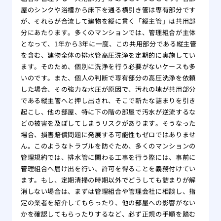
屋のシンクや浴槽から床下を通る横引き管は専有部分です
が、それらが合流して建物を縦に貫く「縦主管」は共用部
分にあたります。多くのマンションでは、管理組合が主体
となって、1年から3年に一度、この共用部分である縦主管
を含む、建物全体の排水管高圧洗浄を定期的に実施してい
ます。そのため、個別に洗浄を行う必要がないケースも多
いのです。また、個人の判断で専有部分の高圧洗浄を依頼
した場合、その強力な水圧が原因で、汚れの塊が共用部分
である縦主管へと押し出され、そこで新たな詰まりを引き
起こし、他の部屋、特に下の階の部屋で汚水が逆流するな
どの被害を及ぼしてしまうリスクがあります。そうなった
場合、損害賠償問題に発展する可能性もゼロではありませ
ん。このようなトラブルを防ぐため、多くのマンションの
管理規約では、排水管に関わる工事を行う際には、事前に
管理組合へ届け出を行い、許可を得ることを義務付けてい
ます。もし、定期清掃の時期以外でどうしても詰まりが解
消しない場合は、まずは管理組合や管理会社に相談し、指
定の業者を紹介してもらったり、他の部屋への影響がない
かを確認してもらったりするなど、必ず正規の手順を踏む