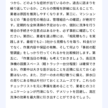
つから、どのような症状が出ているのか。過去に詰まりを
繰り返しているか。これらの情報を詳細に伝えることで、
業者は原因を推測しやすくなります。第三に、マンション
などの「集合住宅の場合は、管理組合への確認」が絶対で
す。定期的な全体清掃の予定はないか、個別に洗浄を行う
場合の手続きや注意点はあるかを、必ず事前に確認してく
ださい。第四に、業者を選ぶ際には、「相見積もり」を実
践します。最低でも2～3社から見積もりを取り、料金だけ
でなく、作業内容や保証の有無、そして何より「事前の配
管調査」をしっかり行ってくれるかを比較検討します。第
五に、「作業当日の準備」も考えておきましょう。高圧洗
浄機の設置スペース（軽トラック一台分程度）は確保でき
るか。作業中は大きな音が出ることを近隣に伝えておく必
要はないか。また、万が一の水の飛び散りに備え、排水口
の周りにある物は片付けておくとスムーズです。これらの
チェックリストを元に準備を進めることで、業者とのコミ
ュニケーションが円滑になり、デメリットを回避し、高圧
洗浄の効果を最大限に引き出すことができるでしょう。