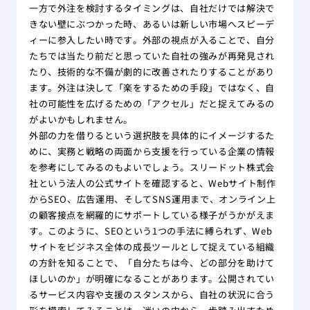
一方で外注を検討するタイミングは、自社だけでは解決で
きない壁にぶつかった時、あるいは新しい市場へスピーデ
ィーに参入したい時です。外部の視点が入ることで、自分
たちでは当たり前だと思っていた自社の強みが再発見され
たり、技術的な不備が劇的に改善されたりすることがあり
ます。外注は決して「楽をするための手段」ではなく、自
社の可能性を広げるための「アクセル」だと捉えてみるの
がよいかもしれません。
外部の力を借りるという選択肢を具体的にイメージするた
めに、実務と戦略の両面から支援を行っている企業の情報
を参考にしてみるのもよいでしょう。スリードット株式会
社という法人の公式サイトを確認すると、Webサイト制作
からSEO、広告運用、そしてSNS運用まで、オンライン上
の顧客接点を網羅的にサポートしている様子がうかがえま
す。このように、SEOという1つの手法に縛られず、Web
サイトをビジネス全体の成長ツールとして捉えている組織
の方針を知ることで、「自分たちは今、どの部分を助けて
ほしいのか」が明確になることがあります。公開されてい
るサービス内容や支援のスタンスから、自社の状況に合う