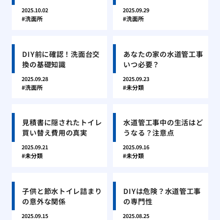
2025.10.02
2025.09.29
洗面所
洗面所
DIY前に確認！洗面台交
あなたの家の水道管工事
換の基礎知識
いつ必要？
2025.09.28
2025.09.23
洗面所
未分類
見積書に隠されたトイレ
水道管工事中の生活はど
買い替え費用の真実
うなる？注意点
2025.09.21
2025.09.16
未分類
未分類
子供と節水トイレ詰まり
DIYは危険？水道管工事
の意外な関係
の専門性
2025.09.15
2025.08.25