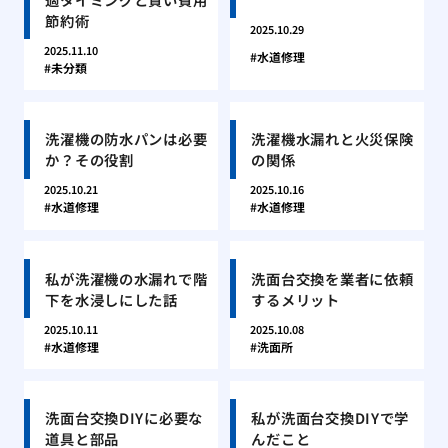
節約術
2025.10.29
2025.11.10
水道修理
未分類
洗濯機の防水パンは必要
洗濯機水漏れと火災保険
か？その役割
の関係
2025.10.21
2025.10.16
水道修理
水道修理
私が洗濯機の水漏れで階
洗面台交換を業者に依頼
下を水浸しにした話
するメリット
2025.10.11
2025.10.08
水道修理
洗面所
洗面台交換DIYに必要な
私が洗面台交換DIYで学
道具と部品
んだこと