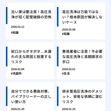
古い家は要注意！高圧洗
高圧洗浄は万能ではな
浄が招く配管破損の恐怖
い？根本原因が解決しな
いケース
2026.02.12
2026.02.08
知識
知識
蛇口からポタポタ…水漏
悪徳業者に注意！不必要
れの主な原因と放置する
な高圧洗浄と高額請求の
リスク
手口
2026.02.04
2026.02.01
洗面所
生活
自分でできる悪臭対策、
排水管高圧洗浄のデメリ
パイプクリーナーの正し
ット、安易な依頼に潜む
い使い方
リスク
2026.01.29
2026.01.29