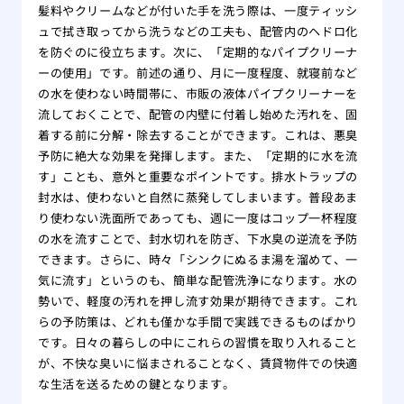
髪料やクリームなどが付いた手を洗う際は、一度ティッシ
ュで拭き取ってから洗うなどの工夫も、配管内のヘドロ化
を防ぐのに役立ちます。次に、「定期的なパイプクリーナ
ーの使用」です。前述の通り、月に一度程度、就寝前など
の水を使わない時間帯に、市販の液体パイプクリーナーを
流しておくことで、配管の内壁に付着し始めた汚れを、固
着する前に分解・除去することができます。これは、悪臭
予防に絶大な効果を発揮します。また、「定期的に水を流
す」ことも、意外と重要なポイントです。排水トラップの
封水は、使わないと自然に蒸発してしまいます。普段あま
り使わない洗面所であっても、週に一度はコップ一杯程度
の水を流すことで、封水切れを防ぎ、下水臭の逆流を予防
できます。さらに、時々「シンクにぬるま湯を溜めて、一
気に流す」というのも、簡単な配管洗浄になります。水の
勢いで、軽度の汚れを押し流す効果が期待できます。これ
らの予防策は、どれも僅かな手間で実践できるものばかり
です。日々の暮らしの中にこれらの習慣を取り入れること
が、不快な臭いに悩まされることなく、賃貸物件での快適
な生活を送るための鍵となります。