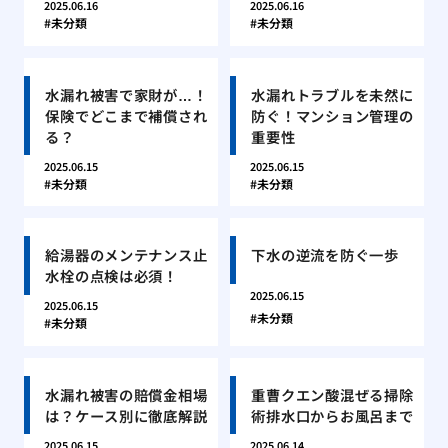
2025.06.16
2025.06.16
未分類
未分類
水漏れ被害で家財が…！
水漏れトラブルを未然に
保険でどこまで補償され
防ぐ！マンション管理の
る？
重要性
2025.06.15
2025.06.15
未分類
未分類
給湯器のメンテナンス止
下水の逆流を防ぐ一歩
水栓の点検は必須！
2025.06.15
2025.06.15
未分類
未分類
水漏れ被害の賠償金相場
重曹クエン酸混ぜる掃除
は？ケース別に徹底解説
術排水口からお風呂まで
2025.06.15
2025.06.14