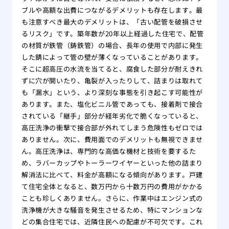
ブルや高額な出費につながるデメリットも存在します。最
も注意すべき最大のデメリットは、「古い配管を破損させ
るリスク」です。築年数が20年以上経過した住宅で、配管
の材質が鉄管（鋳鉄管）の場合、長年の使用で内部に発生
した錆によって管の壁が薄くなっていることがあります。
そこに超高圧の水流を当てると、腐食した部分が耐えきれ
ずに穴が開いたり、亀裂が入ったりして、詰まりは取れて
も「漏水」という、より深刻な事態を引き起こす可能性が
あります。また、塩化ビニル管であっても、接着剤で接合
されている「継手」部分が経年劣化で脆くなっていると、
高圧洗浄の衝撃で接合部が外れてしまう危険性もゼロでは
ありません。次に、費用面でのデメリットも無視できませ
ん。高圧洗浄は、専門的な高価な機材と技術を要するた
め、ラバーカップやトーラーワイヤーといった他の詰まり
解消法に比べて、料金が高額になる傾向があります。戸建
て住宅全体となると、数万円から十数万円の費用がかかる
ことも珍しくありません。さらに、作業中はエンジン式の
洗浄機が大きな騒音を発生させるため、特にマンションな
どの集合住宅では、近隣住民への配慮が不可欠です。これ