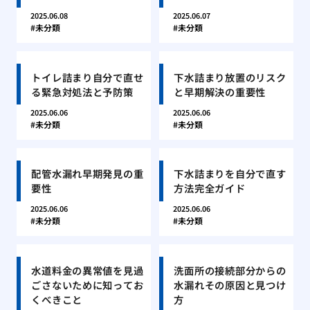
2025.06.08
2025.06.07
未分類
未分類
トイレ詰まり自分で直せ
下水詰まり放置のリスク
る緊急対処法と予防策
と早期解決の重要性
2025.06.06
2025.06.06
未分類
未分類
配管水漏れ早期発見の重
下水詰まりを自分で直す
要性
方法完全ガイド
2025.06.06
2025.06.06
未分類
未分類
水道料金の異常値を見過
洗面所の接続部分からの
ごさないために知ってお
水漏れその原因と見つけ
くべきこと
方