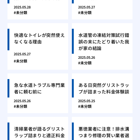
2025.05.28
2025.05.27
未分類
未分類
快適なトイレが突然使え
水道管の凍結対策試行錯
なくなる理由
誤の末にたどり着いた我
が家の結論
2025.05.27
2025.05.26
未分類
未分類
急な水道トラブル専門業
ある日突然グリストラッ
者に頼む前に
プが詰まった料金体験談
2025.05.26
2025.05.25
未分類
未分類
清掃業者が語るグリスト
悪徳業者に注意！排水溝
ラップ詰まりと適正料金
つまり修理の賢い業者選