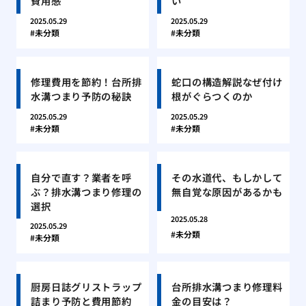
費用感
い
2025.05.29
2025.05.29
未分類
未分類
修理費用を節約！台所排
蛇口の構造解説なぜ付け
水溝つまり予防の秘訣
根がぐらつくのか
2025.05.29
2025.05.29
未分類
未分類
自分で直す？業者を呼
その水道代、もしかして
ぶ？排水溝つまり修理の
無自覚な原因があるかも
選択
2025.05.28
2025.05.29
未分類
未分類
厨房日誌グリストラップ
台所排水溝つまり修理料
詰まり予防と費用節約
金の目安は？