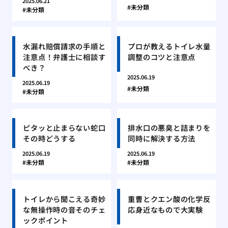
2025.06.21
未分類
未分類
水漏れ賠償請求の手順と
プロが教えるトイレ水量
注意点！弁護士に相談す
調整のコツと注意点
べき？
2025.06.19
2025.06.19
未分類
未分類
ピタッと止まらない蛇口
排水口の悪臭と詰まりを
その時どうする
同時に解決する方法
2025.06.19
2025.06.19
未分類
未分類
トイレから聞こえる奇妙
重曹とクエン酸の化学反
な無操作時の音そのチェ
応身近なもので大実験
ックポイント