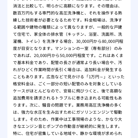
消法と比較して、明らかに高額になります。その理由は、
数百万円もする専門的な高圧洗浄機と、それを操作する熟
練した技術者が必要となるためです。料金相場は、洗浄す
る範囲や建物の種類によって異なりますが、一般的な戸建
て住宅で、家全体の排水管（キッチン、浴室、洗面所、洗
濯機、トイレ）を洗浄する場合、30,000円から80,000円程
度が目安となります。マンションの一室（専有部分）のみ
であれば、20,000円から50,000円程度です。これはあくま
で基本料金であり、配管の長さが通常より長い場合や、汚
れがひどく作業時間が長引く場合は、追加料金が発生する
こともあります。広告などで見かける「1万円～」といった
格安料金は、ごく一部分の短い配管のみを対象としている
ケースがほとんどなので、安易に飛びつくと、後で高額な
追加費用を請求されるトラブルに巻き込まれる可能性もあ
ります。次に、騒音の問題です。業務用高圧洗浄機の多く
は、強力な水圧を生み出すためにガソリンエンジンで駆動
します。そのため、作業中は工事現場のような、かなり大
きなエンジン音とポンプの作動音が継続的に発生します。
特に、住宅が密集している地域や、静かな環境が求められ