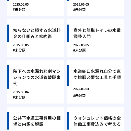
2025.06.05
2025.06.05
未分類
未分類
知らないと損する水道料
意外と簡単トイレの水量
金の仕組みと節約術
調整入門
2025.06.05
2025.06.05
未分類
未分類
階下への水漏れ悲劇マン
水道蛇口水漏れ自分で直
ションでの水道管破裂事
す挑戦必要な工具と手順
例
2025.06.04
2025.06.04
未分類
未分類
公共下水道工事費用の相
ウォシュレット価格の全
場と内訳を解説
体像工事費込みで考える