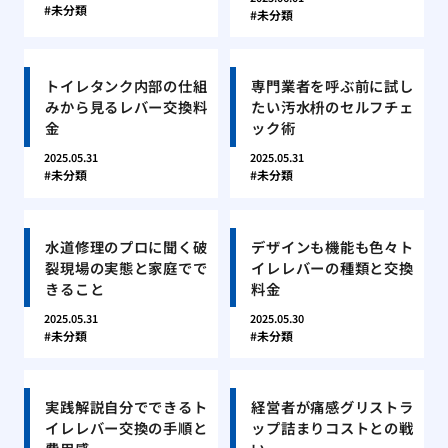
未分類
未分類
トイレタンク内部の仕組
専門業者を呼ぶ前に試し
みから見るレバー交換料
たい汚水枡のセルフチェ
金
ック術
2025.05.31
2025.05.31
未分類
未分類
水道修理のプロに聞く破
デザインも機能も色々ト
裂現場の実態と家庭でで
イレレバーの種類と交換
きること
料金
2025.05.31
2025.05.30
未分類
未分類
実践解説自分でできるト
経営者が痛感グリストラ
イレレバー交換の手順と
ップ詰まりコストとの戦