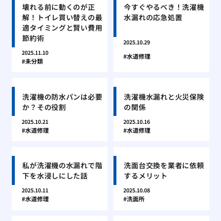
壊れる前に動くのが正
今すぐやるべき！洗濯機
解！トイレ買い替えの最
水漏れの応急処置
適タイミングと賢い費用
節約術
2025.10.29
2025.11.10
水道修理
未分類
洗濯機の防水パンは必要
洗濯機水漏れと火災保険
か？その役割
の関係
2025.10.21
2025.10.16
水道修理
水道修理
私が洗濯機の水漏れで階
洗面台交換を業者に依頼
下を水浸しにした話
するメリット
2025.10.11
2025.10.08
水道修理
洗面所