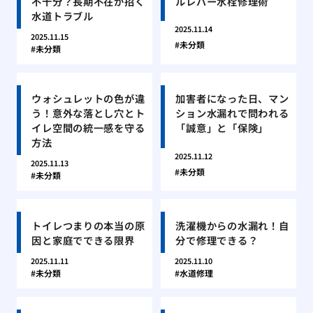
不十分？長期不在が招く
ルレバー水栓修理術
水道トラブル
2025.11.14
2025.11.15
未分類
未分類
ウォシュレットの色が違
加害者になった日、マン
う！意外な落とし穴とト
ション水漏れで問われる
イレ空間の統一感を守る
「誠意」と「保険」
方法
2025.11.12
2025.11.13
未分類
未分類
トイレつまりの本当の原
洗濯機からの水漏れ！自
因と家庭でできる限界
分で修理できる？
2025.11.11
2025.11.10
未分類
水道修理