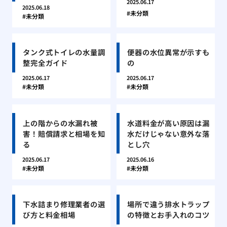
2025.06.17
2025.06.18
未分類
未分類
タンク式トイレの水量調
便器の水位異常が示すも
整完全ガイド
の
2025.06.17
2025.06.17
未分類
未分類
上の階からの水漏れ被
水道料金が高い原因は漏
害！賠償請求と相場を知
水だけじゃない意外な落
る
とし穴
2025.06.17
2025.06.16
未分類
未分類
下水詰まり修理業者の選
場所で違う排水トラップ
び方と料金相場
の特徴とお手入れのコツ