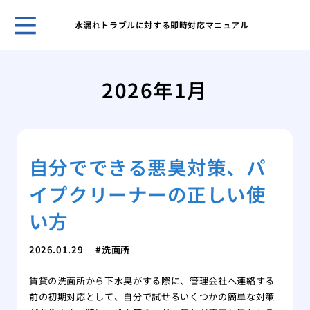
水漏れトラブルに対する即時対応マニュアル
ガー
と管
2026年1月
効果
解消
台所
ガイ
自分でできる悪臭対策、パ
台所
屋外
イプクリーナーの正しい使
性
洗濯
い方
方と
特殊
2026.01.29
洗面所
処法
賃貸の洗面所から下水臭がする際に、管理会社へ連絡する
前の初期対応として、自分で試せるいくつかの簡単な対策