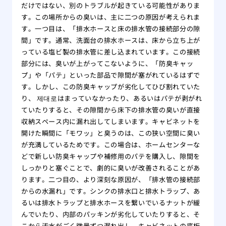
だけではない、別のトラブルが起きている可能性がありま
す。この場所からの臭いは、主に二つの原因が考えられま
す。一つ目は、「排水ホースと床の排水管の接続部分の隙
間」です。通常、洗面台の排水ホースは、床から立ち上が
っている塩ビ製の排水管に差し込まれています。この接続
部分には、臭いが上がってこないように、「防臭キャッ
プ」や「パテ」といった部品で隙間が塞がれているはずで
す。しかし、この防臭キャップが劣化してひび割れていた
り、 제대로はまっていなかったり、あるいはパテが剥がれ
ていたりすると、その隙間から床下の排水管の臭いが直接
収納スペース内に漏れ出してしまいます。キャビネットを
開けた瞬間に「モワッ」と臭うのは、この狭い空間に臭い
が充満しているためです。この場合は、ホームセンターな
どで新しい防臭キャップや補修用のパテを購入し、隙間を
しっかりと塞ぐことで、劇的に臭いが改善されることがあ
ります。二つ目の、より深刻な原因が、「排水管の接続部
からの水漏れ」です。シンクの排水口と排水トラップ、あ
るいは排水トラップと排水ホースを繋いでいるナットが緩
んでいたり、内部のパッキンが劣化していたりすると、そ
こから汚水がごく微量ずつ漏れ出し、キャビネットの底板