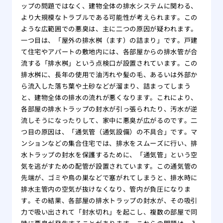
ップの問題ではなく、建物全体の排水システムに関わる、
より大規模なトラブルである可能性が考えられます。この
ような広範囲での悪臭は、主に二つの原因が疑われます。
一つ目は、「屋外の排水桝（ます）の詰まり」です。戸建
て住宅やアパートの敷地内には、各部屋からの排水管が合
流する「排水桝」という点検口が設置されています。この
排水桝に、長年の使用で油汚れや髪の毛、あるいは外部か
ら流入した落ち葉や土砂などが溜まり、詰まってしまう
と、建物全体の排水の流れが悪くなります。これにより、
各部屋の排水トラップの封水が引っ張られたり、汚水が逆
流しそうになったりして、家中に悪臭が広がるのです。二
つ目の原因は、「通気管（通気設備）の不具合」です。マ
ンションなどの集合住宅では、排水をスムーズに行い、排
水トラップの封水を保護するために、「通気管」という空
気を逃がすための配管が設置されています。この通気管の
先端が、ゴミや鳥の巣などで塞がれてしまうと、排水時に
排水主管内の空気が抜けなくなり、管内が負圧になりま
す。その結果、各部屋の排水トラップの封水が、その吸引
力で吸い出されて「封水切れ」を起こし、複数の部屋で同