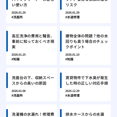
い使い方
リスク
2026.01.29
2026.01.29
洗面所
水道修理
高圧洗浄の費用と騒音、
建物全体の問題？他の水
事前に知っておくべき現
回りも臭う場合のチェッ
実
クポイント
2026.01.25
2026.01.10
知識
知識
洗面台の下、収納スペー
賃貸物件で下水臭が発生
スからの臭いの原因
した時の正しい対応手順
2026.01.06
2025.12.29
洗面所
水道修理
洗濯機の水漏れ！修理費
排水ホースからの水漏