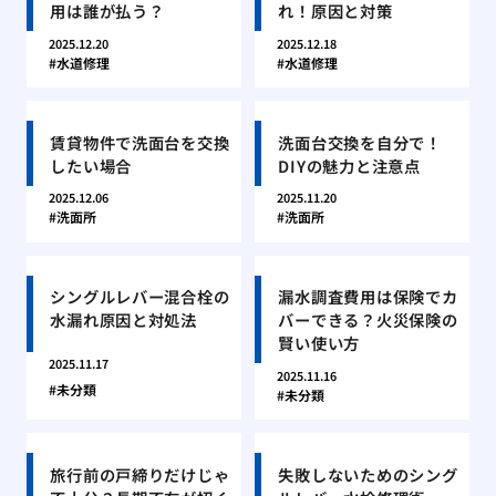
用は誰が払う？
れ！原因と対策
2025.12.20
2025.12.18
水道修理
水道修理
賃貸物件で洗面台を交換
洗面台交換を自分で！
したい場合
DIYの魅力と注意点
2025.12.06
2025.11.20
洗面所
洗面所
シングルレバー混合栓の
漏水調査費用は保険でカ
水漏れ原因と対処法
バーできる？火災保険の
賢い使い方
2025.11.17
2025.11.16
未分類
未分類
旅行前の戸締りだけじゃ
失敗しないためのシング