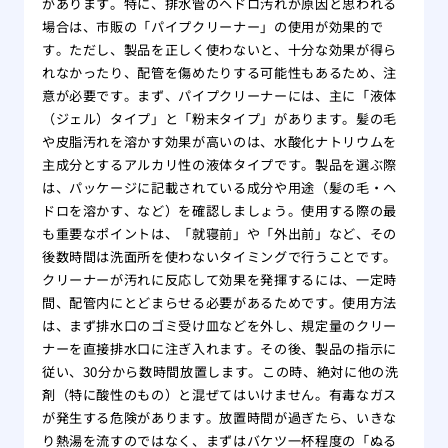
があります。特に、排水管のヘドロ汚れが原因と思われる
場合は、市販の「パイプクリーナー」の使用が効果的で
す。ただし、製品を正しく使わないと、十分な効果が得ら
れなかったり、配管を傷めたりする可能性もあるため、注
意が必要です。まず、パイプクリーナーには、主に「液体
（ジェル）タイプ」と「粉末タイプ」があります。髪の毛
や皮脂汚れを溶かす効果が高いのは、水酸化ナトリウムを
主成分とするアルカリ性の液体タイプです。製品を選ぶ際
は、パッケージに記載されている成分や用途（髪の毛・ヘ
ドロを溶かす、など）を確認しましょう。使用する際の最
も重要なポイントは、「就寝前」や「外出前」など、その
後数時間は洗面所を使わないタイミングで行うことです。
クリーナーが汚れに反応して効果を発揮するには、一定時
間、配管内にとどまらせる必要があるためです。使用方法
は、まず排水口のゴミ受け皿などを外し、規定量のクリー
ナーを直接排水口に注ぎ入れます。その後、製品の指示に
従い、30分から数時間放置します。この時、絶対に他の洗
剤（特に酸性のもの）と混ぜてはいけません。有毒なガス
が発生する危険があります。放置時間が過ぎたら、いきな
り熱湯を流すのではなく、まずはバケツ一杯程度の「ぬる