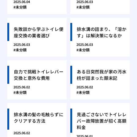
2025.06.04
2025.06.03
未分類
未分類
失敗談から学ぶトイレ便
排水溝の詰まり、「溶か
座交換の業者選び
す」は解決策になるか
2025.06.03
2025.06.03
未分類
未分類
自力で挑戦トイレレバー
ある日突然我が家の汚水
交換と意外な費用
枡が詰まった顛末記
2025.06.02
2025.06.02
未分類
未分類
排水溝の髪の毛触らずに
見過ごさないでトイレレ
クリアする方法
バー故障放置が招く高額
料金
2025.06.02
2025.06.01