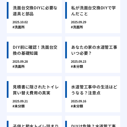
洗面台交換DIYに必要な
私が洗面台交換DIYで学
道具と部品
んだこと
2025.10.02
2025.09.29
洗面所
洗面所
DIY前に確認！洗面台交
あなたの家の水道管工事
換の基礎知識
いつ必要？
2025.09.28
2025.09.23
洗面所
未分類
見積書に隠されたトイレ
水道管工事中の生活はど
買い替え費用の真実
うなる？注意点
2025.09.21
2025.09.16
未分類
未分類
子供と節水トイレ詰まり
DIYは危険？水道管工事