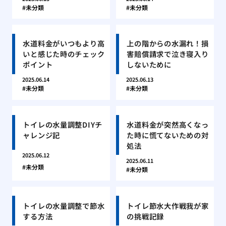
未分類
未分類
水道料金がいつもより高
上の階からの水漏れ！損
いと感じた時のチェック
害賠償請求で泣き寝入り
ポイント
しないために
2025.06.14
2025.06.13
未分類
未分類
トイレの水量調整DIYチ
水道料金が突然高くなっ
ャレンジ記
た時に慌てないための対
処法
2025.06.12
2025.06.11
未分類
未分類
トイレの水量調整で節水
トイレ節水大作戦我が家
する方法
の挑戦記録