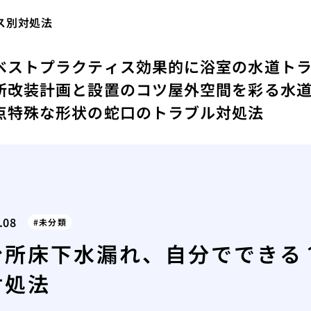
ス別対処法
ベストプラクティス
効果的に浴室の水道ト
所改装計画と設置のコツ
屋外空間を彩る水
点
特殊な形状の蛇口のトラブル対処法
.08
未分類
台所床下水漏れ、自分でできる
対処法