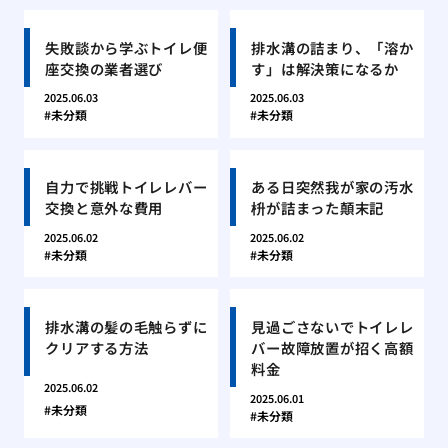
失敗談から学ぶトイレ便
排水溝の詰まり、「溶か
座交換の業者選び
す」は解決策になるか
2025.06.03
2025.06.03
未分類
未分類
自力で挑戦トイレレバー
ある日突然我が家の汚水
交換と意外な費用
枡が詰まった顛末記
2025.06.02
2025.06.02
未分類
未分類
排水溝の髪の毛触らずに
見過ごさないでトイレレ
クリアする方法
バー故障放置が招く高額
料金
2025.06.02
2025.06.01
未分類
未分類