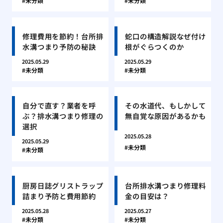
未分類
未分類
修理費用を節約！台所排
蛇口の構造解説なぜ付け
水溝つまり予防の秘訣
根がぐらつくのか
2025.05.29
2025.05.29
未分類
未分類
自分で直す？業者を呼
その水道代、もしかして
ぶ？排水溝つまり修理の
無自覚な原因があるかも
選択
2025.05.28
2025.05.29
未分類
未分類
厨房日誌グリストラップ
台所排水溝つまり修理料
詰まり予防と費用節約
金の目安は？
2025.05.28
2025.05.27
未分類
未分類