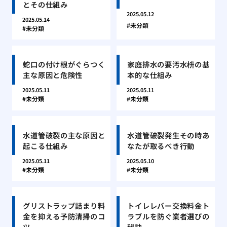
とその仕組み
2025.05.12
2025.05.14
未分類
未分類
蛇口の付け根がぐらつく
家庭排水の要汚水枡の基
主な原因と危険性
本的な仕組み
2025.05.11
2025.05.11
未分類
未分類
水道管破裂の主な原因と
水道管破裂発生その時あ
起こる仕組み
なたが取るべき行動
2025.05.11
2025.05.10
未分類
未分類
グリストラップ詰まり料
トイレレバー交換料金ト
金を抑える予防清掃のコ
ラブルを防ぐ業者選びの
ツ
秘訣