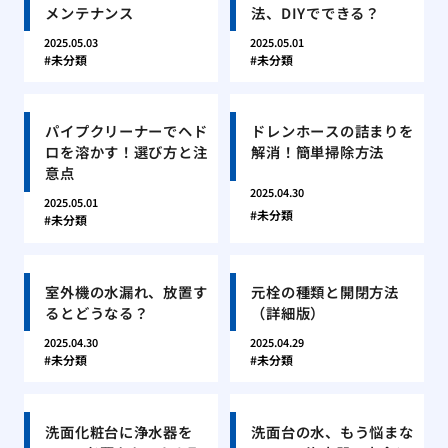
メンテナンス
法、DIYでできる？
2025.05.03
2025.05.01
未分類
未分類
パイプクリーナーでヘド
ドレンホースの詰まりを
ロを溶かす！選び方と注
解消！簡単掃除方法
意点
2025.04.30
2025.05.01
未分類
未分類
室外機の水漏れ、放置す
元栓の種類と開閉方法
るとどうなる？
（詳細版）
2025.04.30
2025.04.29
未分類
未分類
洗面化粧台に浄水器を
洗面台の水、もう悩まな