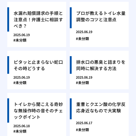
水漏れ賠償請求の手順と
プロが教えるトイレ水量
注意点！弁護士に相談す
調整のコツと注意点
べき？
2025.06.19
2025.06.19
未分類
未分類
ピタッと止まらない蛇口
排水口の悪臭と詰まりを
その時どうする
同時に解決する方法
2025.06.19
2025.06.19
未分類
未分類
トイレから聞こえる奇妙
重曹とクエン酸の化学反
な無操作時の音そのチェ
応身近なもので大実験
ックポイント
2025.06.17
2025.06.18
未分類
未分類