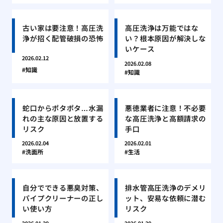
古い家は要注意！高圧洗
高圧洗浄は万能ではな
浄が招く配管破損の恐怖
い？根本原因が解決しな
いケース
2026.02.12
2026.02.08
知識
知識
蛇口からポタポタ…水漏
悪徳業者に注意！不必要
れの主な原因と放置する
な高圧洗浄と高額請求の
リスク
手口
2026.02.04
2026.02.01
洗面所
生活
自分でできる悪臭対策、
排水管高圧洗浄のデメリ
パイプクリーナーの正し
ット、安易な依頼に潜む
い使い方
リスク