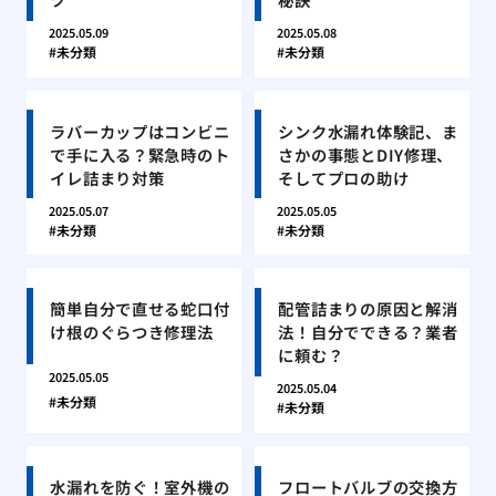
2025.05.09
2025.05.08
未分類
未分類
ラバーカップはコンビニ
シンク水漏れ体験記、ま
で手に入る？緊急時のト
さかの事態とDIY修理、
イレ詰まり対策
そしてプロの助け
2025.05.07
2025.05.05
未分類
未分類
簡単自分で直せる蛇口付
配管詰まりの原因と解消
け根のぐらつき修理法
法！自分でできる？業者
に頼む？
2025.05.05
2025.05.04
未分類
未分類
水漏れを防ぐ！室外機の
フロートバルブの交換方