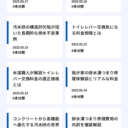
2025.05.17
2025.05.16
未分類
未分類
汚水枡の構造的欠陥が招
トイレレバー交換気にな
いた長期的な排水不良事
る料金相場とは
例
2025.05.15
2025.05.15
未分類
未分類
水道職人が解説トイレレ
我が家の排水溝つまり修
バー交換料金の適正価格
理体験談とリアルな料金
とは
2025.05.14
2025.05.15
未分類
未分類
コンクリートから高機能
排水溝つまり修理費用の
へ進化する汚水枡の世界
内訳を徹底解説