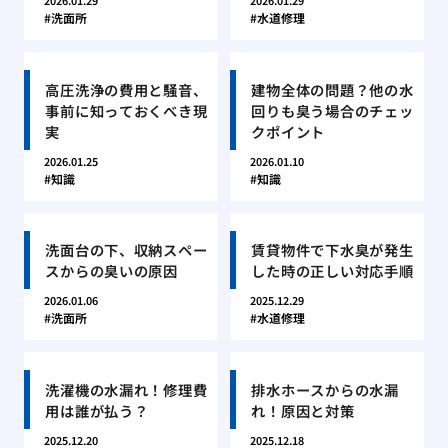
2026.01.29
2026.01.29
洗面所
水道修理
高圧洗浄の費用と騒音、
建物全体の問題？他の水
事前に知っておくべき現
回りも臭う場合のチェッ
実
クポイント
2026.01.25
2026.01.10
知識
知識
洗面台の下、収納スペー
賃貸物件で下水臭が発生
スからの臭いの原因
した時の正しい対応手順
2026.01.06
2025.12.29
洗面所
水道修理
洗濯機の水漏れ！修理費
排水ホースからの水漏
用は誰が払う？
れ！原因と対策
2025.12.20
2025.12.18