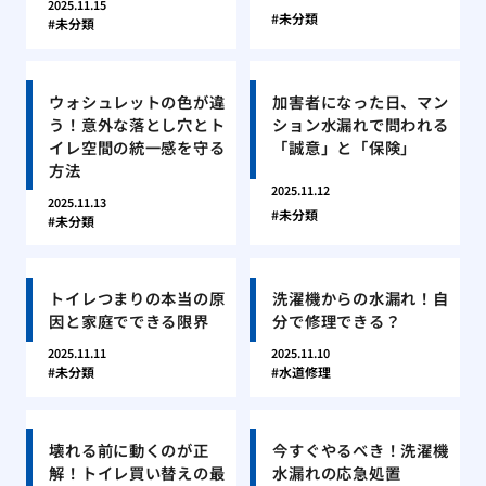
2025.11.15
未分類
未分類
ウォシュレットの色が違
加害者になった日、マン
う！意外な落とし穴とト
ション水漏れで問われる
イレ空間の統一感を守る
「誠意」と「保険」
方法
2025.11.12
2025.11.13
未分類
未分類
トイレつまりの本当の原
洗濯機からの水漏れ！自
因と家庭でできる限界
分で修理できる？
2025.11.11
2025.11.10
未分類
水道修理
壊れる前に動くのが正
今すぐやるべき！洗濯機
解！トイレ買い替えの最
水漏れの応急処置