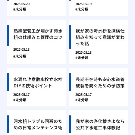
2025.05.20
2025.05.19
未分類
未分類
熟練配管工が明かす汚水
我が家の汚水枡を探検仕
枡の仕組みと管理のコツ
組みを知って意識が変わ
った話
2025.05.18
2025.05.18
未分類
未分類
水漏れ注意散水栓立水栓
長期不在時も安心水道管
DIYの技術ポイント
破裂を防ぐための予防策
2025.05.17
2025.05.17
未分類
未分類
汚水枡トラブル回避のた
我が家の浄化槽さよなら
めの日常メンテナンス術
公共下水道工事体験記