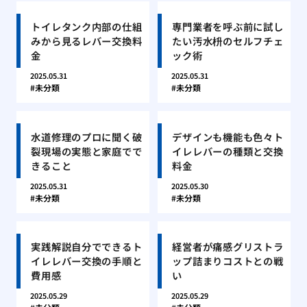
トイレタンク内部の仕組
専門業者を呼ぶ前に試し
みから見るレバー交換料
たい汚水枡のセルフチェ
金
ック術
2025.05.31
2025.05.31
未分類
未分類
水道修理のプロに聞く破
デザインも機能も色々ト
裂現場の実態と家庭でで
イレレバーの種類と交換
きること
料金
2025.05.31
2025.05.30
未分類
未分類
実践解説自分でできるト
経営者が痛感グリストラ
イレレバー交換の手順と
ップ詰まりコストとの戦
費用感
い
2025.05.29
2025.05.29