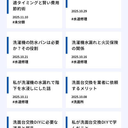
適タイミングと賢い費用
節約術
2025.10.29
2025.11.10
水道修理
未分類
洗濯機の防水パンは必要
洗濯機水漏れと火災保険
か？その役割
の関係
2025.10.21
2025.10.16
水道修理
水道修理
私が洗濯機の水漏れで階
洗面台交換を業者に依頼
下を水浸しにした話
するメリット
2025.10.11
2025.10.08
水道修理
洗面所
洗面台交換DIYに必要な
私が洗面台交換DIYで学
道具と部品
んだこと