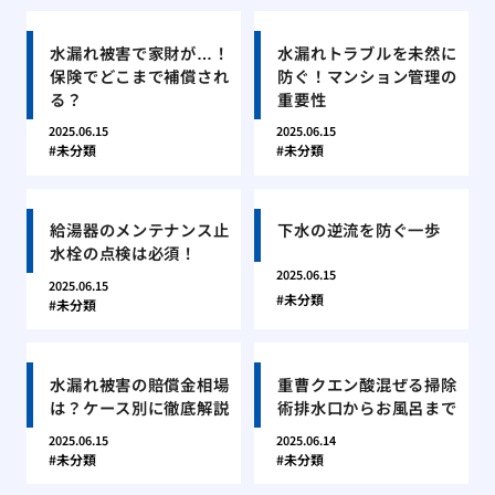
水漏れ被害で家財が…！
水漏れトラブルを未然に
保険でどこまで補償され
防ぐ！マンション管理の
る？
重要性
2025.06.15
2025.06.15
未分類
未分類
給湯器のメンテナンス止
下水の逆流を防ぐ一歩
水栓の点検は必須！
2025.06.15
2025.06.15
未分類
未分類
水漏れ被害の賠償金相場
重曹クエン酸混ぜる掃除
は？ケース別に徹底解説
術排水口からお風呂まで
2025.06.15
2025.06.14
未分類
未分類