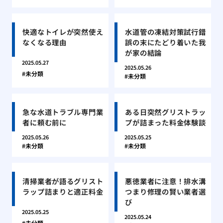
快適なトイレが突然使え
水道管の凍結対策試行錯
なくなる理由
誤の末にたどり着いた我
が家の結論
2025.05.27
2025.05.26
未分類
未分類
急な水道トラブル専門業
ある日突然グリストラッ
者に頼む前に
プが詰まった料金体験談
2025.05.26
2025.05.25
未分類
未分類
清掃業者が語るグリスト
悪徳業者に注意！排水溝
ラップ詰まりと適正料金
つまり修理の賢い業者選
び
2025.05.25
2025.05.24
未分類