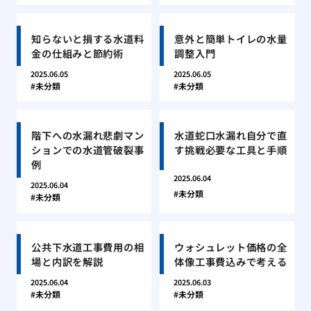
知らないと損する水道料
意外と簡単トイレの水量
金の仕組みと節約術
調整入門
2025.06.05
2025.06.05
未分類
未分類
階下への水漏れ悲劇マン
水道蛇口水漏れ自分で直
ションでの水道管破裂事
す挑戦必要な工具と手順
例
2025.06.04
2025.06.04
未分類
未分類
公共下水道工事費用の相
ウォシュレット価格の全
場と内訳を解説
体像工事費込みで考える
2025.06.04
2025.06.03
未分類
未分類