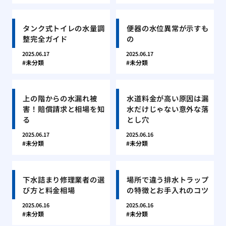
タンク式トイレの水量調
便器の水位異常が示すも
整完全ガイド
の
2025.06.17
2025.06.17
未分類
未分類
上の階からの水漏れ被
水道料金が高い原因は漏
害！賠償請求と相場を知
水だけじゃない意外な落
る
とし穴
2025.06.17
2025.06.16
未分類
未分類
下水詰まり修理業者の選
場所で違う排水トラップ
び方と料金相場
の特徴とお手入れのコツ
2025.06.16
2025.06.16
未分類
未分類