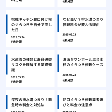
未分類
挑戦キッチン蛇口付け根
なぜ高い？排水溝つまり
のぐらつきを自分で直し
修理料金が変わる理由
た日
2025.05.23
2025.05.24
未分類
未分類
水道管の種類と寿命破裂
洗面台ワンホール混合水
リスクを理解する基礎知
栓のぐらつき修理ケース
識
2025.05.23
2025.05.23
未分類
未分類
深夜の排水溝つまり！緊
蛇口ぐらつき修理業者選
急時の料金と対処法
びと料金の注意点