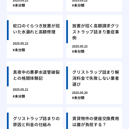
2025.05.22
2025.05.22
未分類
未分類
蛇口のぐらつき放置が招
放置が招く高額請求グリ
いた水漏れと高額修理
ストラップ詰まり重症事
例
2025.05.22
2025.05.22
未分類
未分類
真夜中の悪夢水道管破裂
グリストラップ詰まり解
との格闘体験記
消料金で失敗しない業者
選び
2025.05.21
2025.05.20
未分類
未分類
グリストラップ詰まりの
賃貸物件の便座交換費用
原因と料金の仕組み
は誰が負担する？