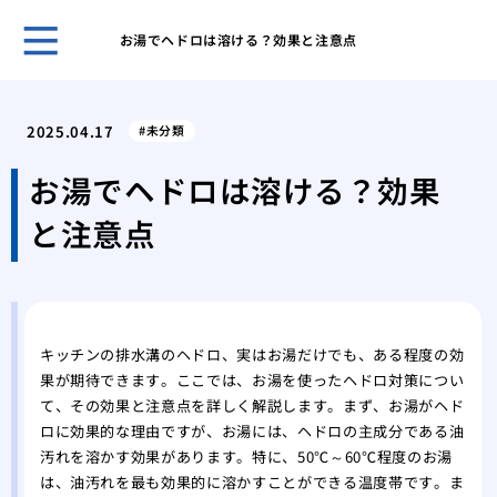
お湯でヘドロは溶ける？効果と注意点
ガー
と管
2025.04.17
未分類
効果
解消
お湯でヘドロは溶ける？効果
台所
と注意点
ガイ
台所
屋外
性
洗濯
キッチンの排水溝のヘドロ、実はお湯だけでも、ある程度の効
方と
果が期待できます。ここでは、お湯を使ったヘドロ対策につい
特殊
て、その効果と注意点を詳しく解説します。まず、お湯がヘド
処法
ロに効果的な理由ですが、お湯には、ヘドロの主成分である油
汚れを溶かす効果があります。特に、50℃～60℃程度のお湯
は、油汚れを最も効果的に溶かすことができる温度帯です。ま