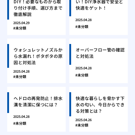
DIY！必要なものから取
い！DIY浄水器で安全と
り付け手順、選び方まで
快適をゲット！
徹底解説
2025.04.28
2025.04.29
未分類
未分類
ウォシュレットノズルか
オーバーフロー管の確認
ら水漏れ！ポタポタの原
と対処法
因と対処法
2025.04.28
2025.04.28
未分類
未分類
ヘドロの再発防止！排水
快適な暮らしを脅かす下
溝を清潔に保つには？
水の匂い、今日からでき
る対策とは？
2025.04.28
2025.04.26
未分類
未分類