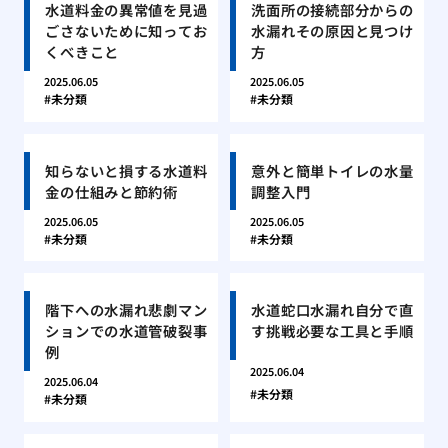
水道料金の異常値を見過
洗面所の接続部分からの
ごさないために知ってお
水漏れその原因と見つけ
くべきこと
方
2025.06.05
2025.06.05
未分類
未分類
知らないと損する水道料
意外と簡単トイレの水量
金の仕組みと節約術
調整入門
2025.06.05
2025.06.05
未分類
未分類
階下への水漏れ悲劇マン
水道蛇口水漏れ自分で直
ションでの水道管破裂事
す挑戦必要な工具と手順
例
2025.06.04
2025.06.04
未分類
未分類