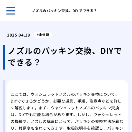
ノズルのパッキン交換、DIYでできる？
ガー
と管
2025.04.19
未分類
効果
解消
ノズルのパッキン交換、DIYで
台所
できる？
ガイ
台所
屋外
性
洗濯
ここでは、ウォシュレットノズルのパッキン交換について、
方と
DIYでできるかどうか、必要な道具、手順、注意点などを詳し
特殊
く解説します。まず、ウォシュレットノズルのパッキン交換
処法
は、DIYでも可能な場合があります。しかし、ウォシュレット
の機種や、ノズルの構造によって、パッキンの交換方法が異な
り、難易度も変わってきます。取扱説明書を確認し、パッキン