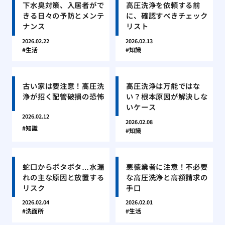
下水臭対策、入居者がで
高圧洗浄を依頼する前
きる日々の予防とメンテ
に、確認すべきチェック
ナンス
リスト
2026.02.22
2026.02.13
生活
知識
古い家は要注意！高圧洗
高圧洗浄は万能ではな
浄が招く配管破損の恐怖
い？根本原因が解決しな
いケース
2026.02.12
2026.02.08
知識
知識
蛇口からポタポタ…水漏
悪徳業者に注意！不必要
れの主な原因と放置する
な高圧洗浄と高額請求の
リスク
手口
2026.02.04
2026.02.01
洗面所
生活