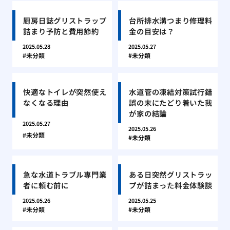
厨房日誌グリストラップ
台所排水溝つまり修理料
詰まり予防と費用節約
金の目安は？
2025.05.28
2025.05.27
未分類
未分類
快適なトイレが突然使え
水道管の凍結対策試行錯
なくなる理由
誤の末にたどり着いた我
が家の結論
2025.05.27
2025.05.26
未分類
未分類
急な水道トラブル専門業
ある日突然グリストラッ
者に頼む前に
プが詰まった料金体験談
2025.05.26
2025.05.25
未分類
未分類