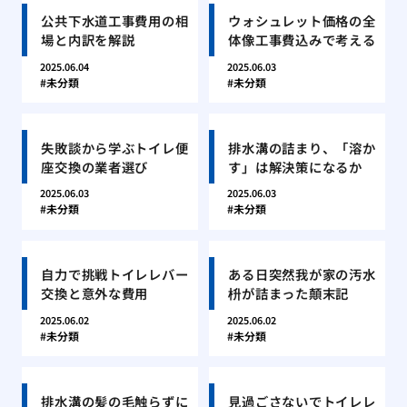
公共下水道工事費用の相
ウォシュレット価格の全
場と内訳を解説
体像工事費込みで考える
2025.06.04
2025.06.03
未分類
未分類
失敗談から学ぶトイレ便
排水溝の詰まり、「溶か
座交換の業者選び
す」は解決策になるか
2025.06.03
2025.06.03
未分類
未分類
自力で挑戦トイレレバー
ある日突然我が家の汚水
交換と意外な費用
枡が詰まった顛末記
2025.06.02
2025.06.02
未分類
未分類
排水溝の髪の毛触らずに
見過ごさないでトイレレ