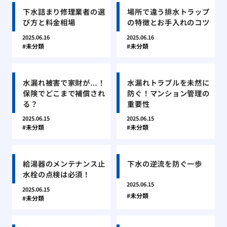
下水詰まり修理業者の選
場所で違う排水トラップ
び方と料金相場
の特徴とお手入れのコツ
2025.06.16
2025.06.16
未分類
未分類
水漏れ被害で家財が…！
水漏れトラブルを未然に
保険でどこまで補償され
防ぐ！マンション管理の
る？
重要性
2025.06.15
2025.06.15
未分類
未分類
給湯器のメンテナンス止
下水の逆流を防ぐ一歩
水栓の点検は必須！
2025.06.15
2025.06.15
未分類
未分類