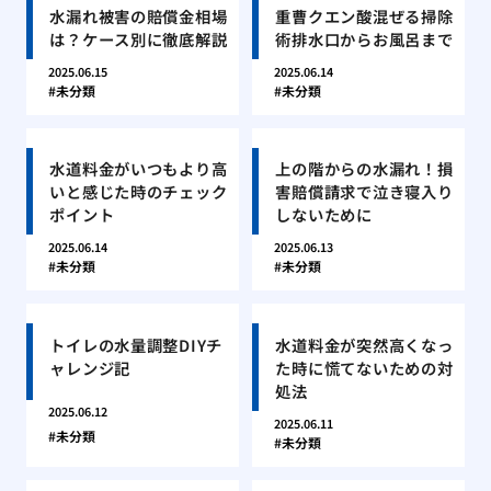
水漏れ被害の賠償金相場
重曹クエン酸混ぜる掃除
は？ケース別に徹底解説
術排水口からお風呂まで
2025.06.15
2025.06.14
未分類
未分類
水道料金がいつもより高
上の階からの水漏れ！損
いと感じた時のチェック
害賠償請求で泣き寝入り
ポイント
しないために
2025.06.14
2025.06.13
未分類
未分類
トイレの水量調整DIYチ
水道料金が突然高くなっ
ャレンジ記
た時に慌てないための対
処法
2025.06.12
2025.06.11
未分類
未分類