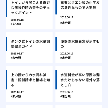
トイレから聞こえる奇妙
重曹とクエン酸の化学反
な無操作時の音そのチェ
応身近なもので大実験
ックポイント
2025.06.17
2025.06.18
未分類
未分類
タンク式トイレの水量調
便器の水位異常が示すも
整完全ガイド
の
2025.06.17
2025.06.17
未分類
未分類
上の階からの水漏れ被
水道料金が高い原因は漏
害！賠償請求と相場を知
水だけじゃない意外な落
る
とし穴
2025.06.17
2025.06.16
未分類
未分類