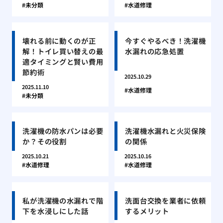
未分類
水道修理
壊れる前に動くのが正
今すぐやるべき！洗濯機
解！トイレ買い替えの最
水漏れの応急処置
適タイミングと賢い費用
節約術
2025.10.29
2025.11.10
水道修理
未分類
洗濯機の防水パンは必要
洗濯機水漏れと火災保険
か？その役割
の関係
2025.10.21
2025.10.16
水道修理
水道修理
私が洗濯機の水漏れで階
洗面台交換を業者に依頼
下を水浸しにした話
するメリット