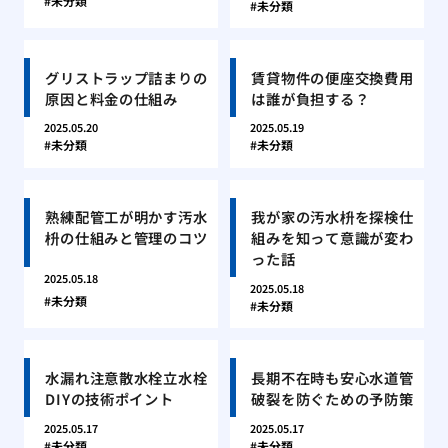
未分類
未分類
グリストラップ詰まりの
賃貸物件の便座交換費用
原因と料金の仕組み
は誰が負担する？
2025.05.20
2025.05.19
未分類
未分類
熟練配管工が明かす汚水
我が家の汚水枡を探検仕
枡の仕組みと管理のコツ
組みを知って意識が変わ
った話
2025.05.18
2025.05.18
未分類
未分類
水漏れ注意散水栓立水栓
長期不在時も安心水道管
DIYの技術ポイント
破裂を防ぐための予防策
2025.05.17
2025.05.17
未分類
未分類