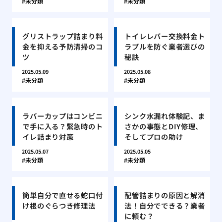
未分類
未分類
グリストラップ詰まり料
トイレレバー交換料金ト
金を抑える予防清掃のコ
ラブルを防ぐ業者選びの
ツ
秘訣
2025.05.09
2025.05.08
未分類
未分類
ラバーカップはコンビニ
シンク水漏れ体験記、ま
で手に入る？緊急時のト
さかの事態とDIY修理、
イレ詰まり対策
そしてプロの助け
2025.05.07
2025.05.05
未分類
未分類
簡単自分で直せる蛇口付
配管詰まりの原因と解消
け根のぐらつき修理法
法！自分でできる？業者
に頼む？