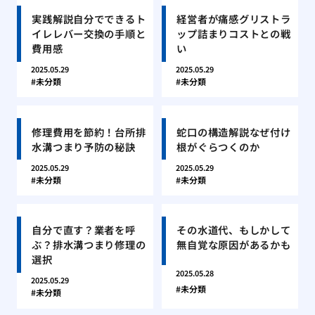
実践解説自分でできるト
経営者が痛感グリストラ
イレレバー交換の手順と
ップ詰まりコストとの戦
費用感
い
2025.05.29
2025.05.29
未分類
未分類
修理費用を節約！台所排
蛇口の構造解説なぜ付け
水溝つまり予防の秘訣
根がぐらつくのか
2025.05.29
2025.05.29
未分類
未分類
自分で直す？業者を呼
その水道代、もしかして
ぶ？排水溝つまり修理の
無自覚な原因があるかも
選択
2025.05.28
2025.05.29
未分類
未分類