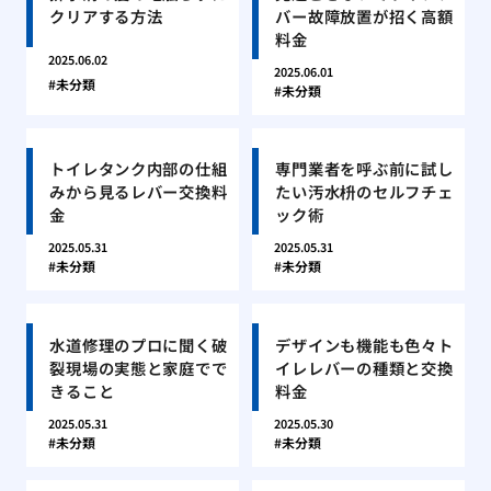
クリアする方法
バー故障放置が招く高額
料金
2025.06.02
2025.06.01
未分類
未分類
トイレタンク内部の仕組
専門業者を呼ぶ前に試し
みから見るレバー交換料
たい汚水枡のセルフチェ
金
ック術
2025.05.31
2025.05.31
未分類
未分類
水道修理のプロに聞く破
デザインも機能も色々ト
裂現場の実態と家庭でで
イレレバーの種類と交換
きること
料金
2025.05.31
2025.05.30
未分類
未分類