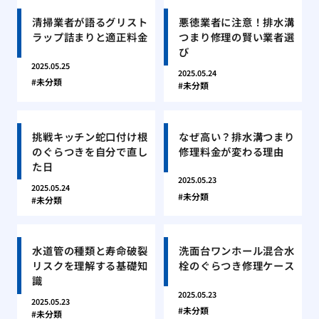
清掃業者が語るグリスト
悪徳業者に注意！排水溝
ラップ詰まりと適正料金
つまり修理の賢い業者選
び
2025.05.25
2025.05.24
未分類
未分類
挑戦キッチン蛇口付け根
なぜ高い？排水溝つまり
のぐらつきを自分で直し
修理料金が変わる理由
た日
2025.05.23
2025.05.24
未分類
未分類
水道管の種類と寿命破裂
洗面台ワンホール混合水
リスクを理解する基礎知
栓のぐらつき修理ケース
識
2025.05.23
2025.05.23
未分類
未分類