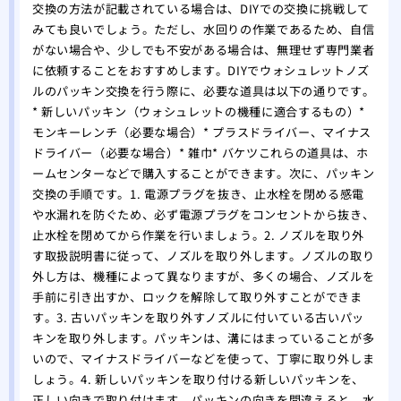
交換の方法が記載されている場合は、DIYでの交換に挑戦して
みても良いでしょう。ただし、水回りの作業であるため、自信
がない場合や、少しでも不安がある場合は、無理せず専門業者
に依頼することをおすすめします。DIYでウォシュレットノズ
ルのパッキン交換を行う際に、必要な道具は以下の通りです。
* 新しいパッキン（ウォシュレットの機種に適合するもの）*
モンキーレンチ（必要な場合）* プラスドライバー、マイナス
ドライバー（必要な場合）* 雑巾* バケツこれらの道具は、ホ
ームセンターなどで購入することができます。次に、パッキン
交換の手順です。1. 電源プラグを抜き、止水栓を閉める感電
や水漏れを防ぐため、必ず電源プラグをコンセントから抜き、
止水栓を閉めてから作業を行いましょう。2. ノズルを取り外
す取扱説明書に従って、ノズルを取り外します。ノズルの取り
外し方は、機種によって異なりますが、多くの場合、ノズルを
手前に引き出すか、ロックを解除して取り外すことができま
す。3. 古いパッキンを取り外すノズルに付いている古いパッ
キンを取り外します。パッキンは、溝にはまっていることが多
いので、マイナスドライバーなどを使って、丁寧に取り外しま
しょう。4. 新しいパッキンを取り付ける新しいパッキンを、
正しい向きで取り付けます。パッキンの向きを間違えると、水