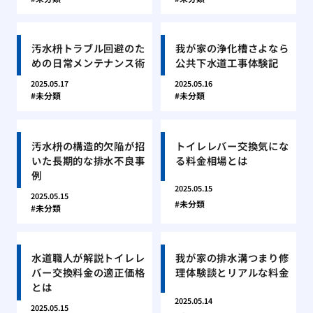
汚水枡トラブル回避のた
我が家の浄化槽さよなら
めの日常メンテナンス術
公共下水道工事体験記
2025.05.17
2025.05.16
未分類
未分類
汚水枡の構造的欠陥が招
トイレレバー交換気にな
いた長期的な排水不良事
る料金相場とは
例
2025.05.15
2025.05.15
未分類
未分類
水道職人が解説トイレレ
我が家の排水溝つまり修
バー交換料金の適正価格
理体験談とリアルな料金
とは
2025.05.14
2025.05.15