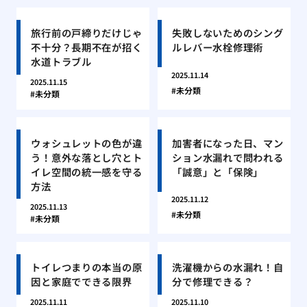
旅行前の戸締りだけじゃ
失敗しないためのシング
不十分？長期不在が招く
ルレバー水栓修理術
水道トラブル
2025.11.14
2025.11.15
未分類
未分類
ウォシュレットの色が違
加害者になった日、マン
う！意外な落とし穴とト
ション水漏れで問われる
イレ空間の統一感を守る
「誠意」と「保険」
方法
2025.11.12
2025.11.13
未分類
未分類
トイレつまりの本当の原
洗濯機からの水漏れ！自
因と家庭でできる限界
分で修理できる？
2025.11.11
2025.11.10