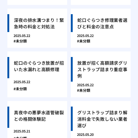
深夜の排水溝つまり！緊
蛇口ぐらつき修理業者選
急時の料金と対処法
びと料金の注意点
2025.05.22
2025.05.22
未分類
未分類
蛇口のぐらつき放置が招
放置が招く高額請求グリ
いた水漏れと高額修理
ストラップ詰まり重症事
例
2025.05.22
2025.05.22
未分類
未分類
真夜中の悪夢水道管破裂
グリストラップ詰まり解
との格闘体験記
消料金で失敗しない業者
選び
2025.05.21
2025.05.20