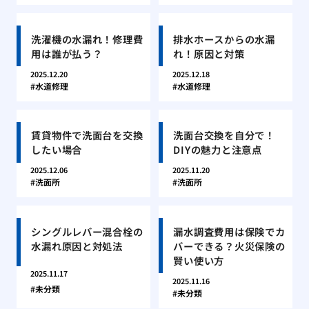
洗濯機の水漏れ！修理費
排水ホースからの水漏
用は誰が払う？
れ！原因と対策
2025.12.20
2025.12.18
水道修理
水道修理
賃貸物件で洗面台を交換
洗面台交換を自分で！
したい場合
DIYの魅力と注意点
2025.12.06
2025.11.20
洗面所
洗面所
シングルレバー混合栓の
漏水調査費用は保険でカ
水漏れ原因と対処法
バーできる？火災保険の
賢い使い方
2025.11.17
2025.11.16
未分類
未分類