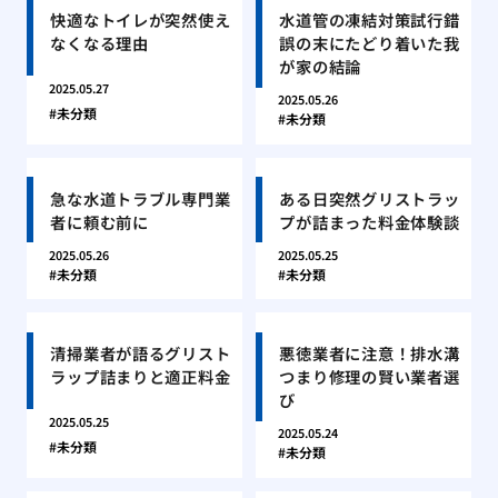
快適なトイレが突然使え
水道管の凍結対策試行錯
なくなる理由
誤の末にたどり着いた我
が家の結論
2025.05.27
2025.05.26
未分類
未分類
急な水道トラブル専門業
ある日突然グリストラッ
者に頼む前に
プが詰まった料金体験談
2025.05.26
2025.05.25
未分類
未分類
清掃業者が語るグリスト
悪徳業者に注意！排水溝
ラップ詰まりと適正料金
つまり修理の賢い業者選
び
2025.05.25
2025.05.24
未分類
未分類