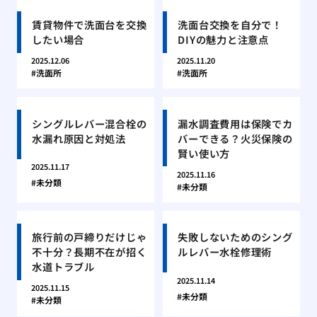
賃貸物件で洗面台を交換
洗面台交換を自分で！
したい場合
DIYの魅力と注意点
2025.12.06
2025.11.20
洗面所
洗面所
シングルレバー混合栓の
漏水調査費用は保険でカ
水漏れ原因と対処法
バーできる？火災保険の
賢い使い方
2025.11.17
2025.11.16
未分類
未分類
旅行前の戸締りだけじゃ
失敗しないためのシング
不十分？長期不在が招く
ルレバー水栓修理術
水道トラブル
2025.11.14
2025.11.15
未分類
未分類