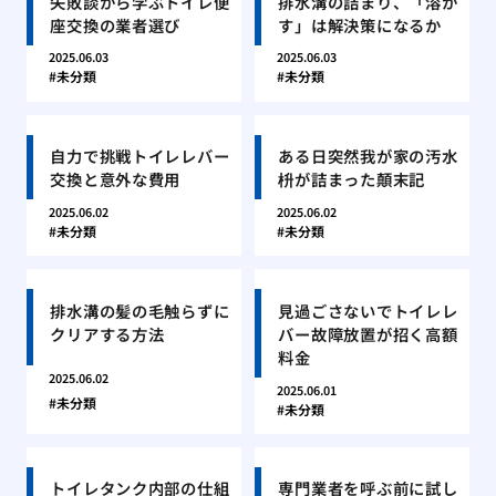
失敗談から学ぶトイレ便
排水溝の詰まり、「溶か
座交換の業者選び
す」は解決策になるか
2025.06.03
2025.06.03
未分類
未分類
自力で挑戦トイレレバー
ある日突然我が家の汚水
交換と意外な費用
枡が詰まった顛末記
2025.06.02
2025.06.02
未分類
未分類
排水溝の髪の毛触らずに
見過ごさないでトイレレ
クリアする方法
バー故障放置が招く高額
料金
2025.06.02
2025.06.01
未分類
未分類
トイレタンク内部の仕組
専門業者を呼ぶ前に試し