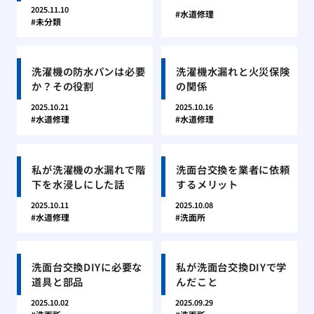
2025.11.10
水道修理
未分類
洗濯機の防水パンは必要
洗濯機水漏れと火災保険
か？その役割
の関係
2025.10.21
2025.10.16
水道修理
水道修理
私が洗濯機の水漏れで階
洗面台交換を業者に依頼
下を水浸しにした話
するメリット
2025.10.11
2025.10.08
水道修理
洗面所
洗面台交換DIYに必要な
私が洗面台交換DIYで学
道具と部品
んだこと
2025.10.02
2025.09.29