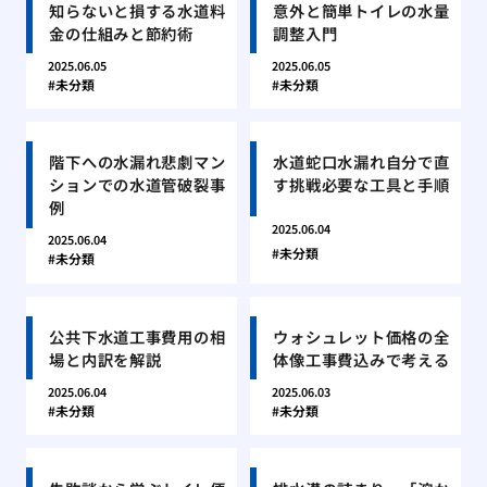
知らないと損する水道料
意外と簡単トイレの水量
金の仕組みと節約術
調整入門
2025.06.05
2025.06.05
未分類
未分類
階下への水漏れ悲劇マン
水道蛇口水漏れ自分で直
ションでの水道管破裂事
す挑戦必要な工具と手順
例
2025.06.04
2025.06.04
未分類
未分類
公共下水道工事費用の相
ウォシュレット価格の全
場と内訳を解説
体像工事費込みで考える
2025.06.04
2025.06.03
未分類
未分類