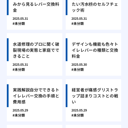
みから見るレバー交換料
たい汚水枡のセルフチェ
金
ック術
2025.05.31
2025.05.31
未分類
未分類
水道修理のプロに聞く破
デザインも機能も色々ト
裂現場の実態と家庭でで
イレレバーの種類と交換
きること
料金
2025.05.31
2025.05.30
未分類
未分類
実践解説自分でできるト
経営者が痛感グリストラ
イレレバー交換の手順と
ップ詰まりコストとの戦
費用感
い
2025.05.29
2025.05.29
未分類
未分類