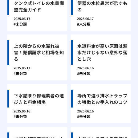
タンク式トイレの水量調
便器の水位異常が示すも
整完全ガイド
の
2025.06.17
2025.06.17
未分類
未分類
上の階からの水漏れ被
水道料金が高い原因は漏
害！賠償請求と相場を知
水だけじゃない意外な落
る
とし穴
2025.06.17
2025.06.16
未分類
未分類
下水詰まり修理業者の選
場所で違う排水トラップ
び方と料金相場
の特徴とお手入れのコツ
2025.06.16
2025.06.16
未分類
未分類