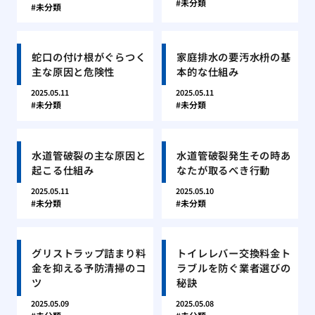
未分類
未分類
蛇口の付け根がぐらつく
家庭排水の要汚水枡の基
主な原因と危険性
本的な仕組み
2025.05.11
2025.05.11
未分類
未分類
水道管破裂の主な原因と
水道管破裂発生その時あ
起こる仕組み
なたが取るべき行動
2025.05.11
2025.05.10
未分類
未分類
グリストラップ詰まり料
トイレレバー交換料金ト
金を抑える予防清掃のコ
ラブルを防ぐ業者選びの
ツ
秘訣
2025.05.09
2025.05.08