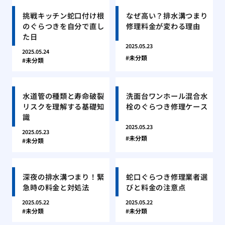
挑戦キッチン蛇口付け根
なぜ高い？排水溝つまり
のぐらつきを自分で直し
修理料金が変わる理由
た日
2025.05.23
2025.05.24
未分類
未分類
水道管の種類と寿命破裂
洗面台ワンホール混合水
リスクを理解する基礎知
栓のぐらつき修理ケース
識
2025.05.23
2025.05.23
未分類
未分類
深夜の排水溝つまり！緊
蛇口ぐらつき修理業者選
急時の料金と対処法
びと料金の注意点
2025.05.22
2025.05.22
未分類
未分類