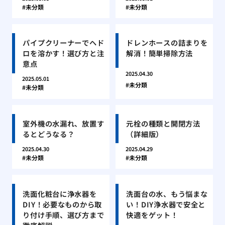
未分類
未分類
パイプクリーナーでヘド
ドレンホースの詰まりを
ロを溶かす！選び方と注
解消！簡単掃除方法
意点
2025.04.30
2025.05.01
未分類
未分類
室外機の水漏れ、放置す
元栓の種類と開閉方法
るとどうなる？
（詳細版）
2025.04.30
2025.04.29
未分類
未分類
洗面化粧台に浄水器を
洗面台の水、もう悩まな
DIY！必要なものから取
い！DIY浄水器で安全と
り付け手順、選び方まで
快適をゲット！