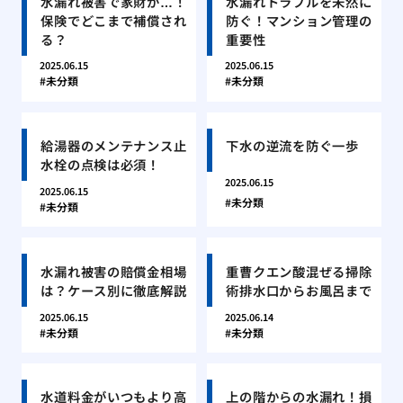
水漏れ被害で家財が…！
水漏れトラブルを未然に
保険でどこまで補償され
防ぐ！マンション管理の
る？
重要性
2025.06.15
2025.06.15
未分類
未分類
給湯器のメンテナンス止
下水の逆流を防ぐ一歩
水栓の点検は必須！
2025.06.15
2025.06.15
未分類
未分類
水漏れ被害の賠償金相場
重曹クエン酸混ぜる掃除
は？ケース別に徹底解説
術排水口からお風呂まで
2025.06.15
2025.06.14
未分類
未分類
水道料金がいつもより高
上の階からの水漏れ！損