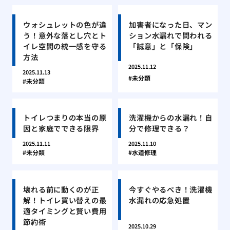
ウォシュレットの色が違
加害者になった日、マン
う！意外な落とし穴とト
ション水漏れで問われる
イレ空間の統一感を守る
「誠意」と「保険」
方法
2025.11.12
2025.11.13
未分類
未分類
トイレつまりの本当の原
洗濯機からの水漏れ！自
因と家庭でできる限界
分で修理できる？
2025.11.11
2025.11.10
未分類
水道修理
壊れる前に動くのが正
今すぐやるべき！洗濯機
解！トイレ買い替えの最
水漏れの応急処置
適タイミングと賢い費用
節約術
2025.10.29