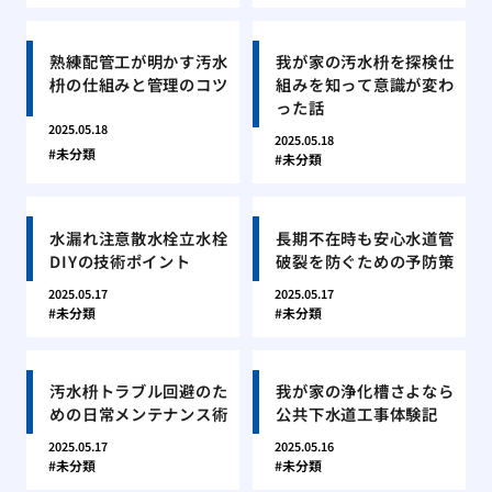
熟練配管工が明かす汚水
我が家の汚水枡を探検仕
枡の仕組みと管理のコツ
組みを知って意識が変わ
った話
2025.05.18
2025.05.18
未分類
未分類
水漏れ注意散水栓立水栓
長期不在時も安心水道管
DIYの技術ポイント
破裂を防ぐための予防策
2025.05.17
2025.05.17
未分類
未分類
汚水枡トラブル回避のた
我が家の浄化槽さよなら
めの日常メンテナンス術
公共下水道工事体験記
2025.05.17
2025.05.16
未分類
未分類