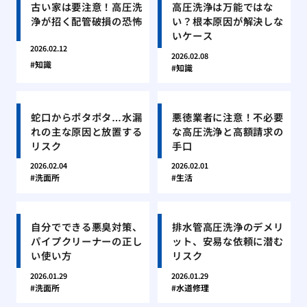
古い家は要注意！高圧洗
高圧洗浄は万能ではな
浄が招く配管破損の恐怖
い？根本原因が解決しな
いケース
2026.02.12
2026.02.08
知識
知識
蛇口からポタポタ…水漏
悪徳業者に注意！不必要
れの主な原因と放置する
な高圧洗浄と高額請求の
リスク
手口
2026.02.04
2026.02.01
洗面所
生活
自分でできる悪臭対策、
排水管高圧洗浄のデメリ
パイプクリーナーの正し
ット、安易な依頼に潜む
い使い方
リスク
2026.01.29
2026.01.29
洗面所
水道修理