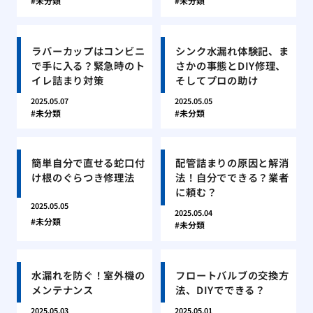
未分類
未分類
ラバーカップはコンビニ
シンク水漏れ体験記、ま
で手に入る？緊急時のト
さかの事態とDIY修理、
イレ詰まり対策
そしてプロの助け
2025.05.07
2025.05.05
未分類
未分類
簡単自分で直せる蛇口付
配管詰まりの原因と解消
け根のぐらつき修理法
法！自分でできる？業者
に頼む？
2025.05.05
2025.05.04
未分類
未分類
水漏れを防ぐ！室外機の
フロートバルブの交換方
メンテナンス
法、DIYでできる？
2025.05.03
2025.05.01