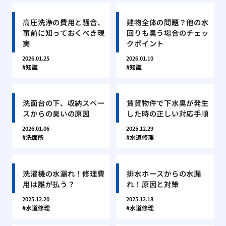
高圧洗浄の費用と騒音、
建物全体の問題？他の水
事前に知っておくべき現
回りも臭う場合のチェッ
実
クポイント
2026.01.25
2026.01.10
知識
知識
洗面台の下、収納スペー
賃貸物件で下水臭が発生
スからの臭いの原因
した時の正しい対応手順
2026.01.06
2025.12.29
洗面所
水道修理
洗濯機の水漏れ！修理費
排水ホースからの水漏
用は誰が払う？
れ！原因と対策
2025.12.20
2025.12.18
水道修理
水道修理