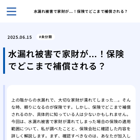
水漏れ被害で家財が…！保険でどこまで補償される？
ガー
と管
2025.06.15
未分類
効果
解消
水漏れ被害で家財が…！保険
台所
でどこまで補償される？
ガイ
台所
屋外
性
洗濯
上の階からの水漏れで、大切な家財が濡れてしまった…。そん
方と
な時、頼りになるのが保険です。しかし、保険でどこまで補償
特殊
されるのか、具体的に知っている人は少ないかもしれません。
処法
今回は、水漏れ被害で家財が濡れてしまった場合の保険の適用
範囲について、私が調べたことと、保険会社に確認した内容を
詳しく解説します。まず、確認すべきなのは、あなたが加入し