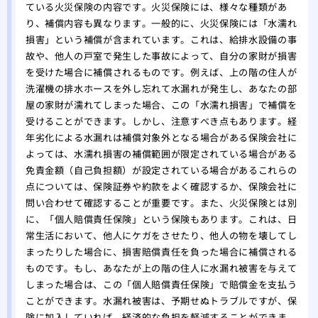
ている火災保険の内容です。火災保険には、様々な種類があ
り、補償内容も異なります。一般的に、火災保険には「水濡れ
損害」という補償が含まれています。これは、給排水設備の事
故や、他人の戸室で発生した事故によって、自分の家財が損害
を受けた場合に補償されるものです。例えば、上の階の住人が
洗濯機の排水ホースを外し忘れて水漏れが発生し、あなたの部
屋の家財が濡れてしまった場合、この「水濡れ損害」で補償を
受けることができます。しかし、注意すべき点もあります。経
年劣化による水漏れは補償対象外となる場合がある保険会社に
よっては、水濡れ損害の補償範囲が限定されている場合がある
免責金額（自己負担額）が設定されている場合があるこれらの
点については、保険証券や約款をよく確認するか、保険会社に
問い合わせて確認することが重要です。また、火災保険とは別
に、「個人賠償責任保険」という保険もあります。これは、日
常生活において、他人にケガをさせたり、他人の物を壊してし
まったりした場合に、損害賠償責任を負った場合に補償される
ものです。もし、あなたが上の階の住人に水漏れ被害を与えて
しまった場合は、この「個人賠償責任保険」で賠償金を支払う
ことができます。水漏れ被害は、予期せぬトラブルですが、保
険に加入していれば、経済的な負担を軽減することができま