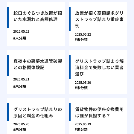
蛇口のぐらつき放置が招
放置が招く高額請求グリ
いた水漏れと高額修理
ストラップ詰まり重症事
例
2025.05.22
2025.05.22
未分類
未分類
真夜中の悪夢水道管破裂
グリストラップ詰まり解
との格闘体験記
消料金で失敗しない業者
選び
2025.05.21
2025.05.20
未分類
未分類
グリストラップ詰まりの
賃貸物件の便座交換費用
原因と料金の仕組み
は誰が負担する？
2025.05.20
2025.05.19
未分類
未分類