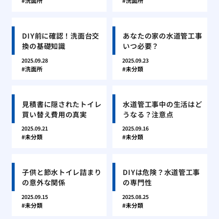
洗面所
洗面所
DIY前に確認！洗面台交
あなたの家の水道管工事
換の基礎知識
いつ必要？
2025.09.28
2025.09.23
洗面所
未分類
見積書に隠されたトイレ
水道管工事中の生活はど
買い替え費用の真実
うなる？注意点
2025.09.21
2025.09.16
未分類
未分類
子供と節水トイレ詰まり
DIYは危険？水道管工事
の意外な関係
の専門性
2025.09.15
2025.08.25
未分類
未分類