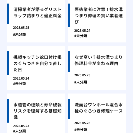
清掃業者が語るグリスト
悪徳業者に注意！排水溝
ラップ詰まりと適正料金
つまり修理の賢い業者選
び
2025.05.25
2025.05.24
未分類
未分類
挑戦キッチン蛇口付け根
なぜ高い？排水溝つまり
のぐらつきを自分で直し
修理料金が変わる理由
た日
2025.05.23
2025.05.24
未分類
未分類
水道管の種類と寿命破裂
洗面台ワンホール混合水
リスクを理解する基礎知
栓のぐらつき修理ケース
識
2025.05.23
2025.05.23
未分類
未分類