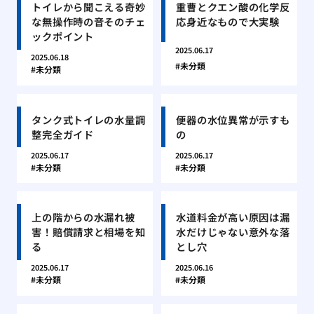
トイレから聞こえる奇妙
重曹とクエン酸の化学反
な無操作時の音そのチェ
応身近なもので大実験
ックポイント
2025.06.17
2025.06.18
未分類
未分類
タンク式トイレの水量調
便器の水位異常が示すも
整完全ガイド
の
2025.06.17
2025.06.17
未分類
未分類
上の階からの水漏れ被
水道料金が高い原因は漏
害！賠償請求と相場を知
水だけじゃない意外な落
る
とし穴
2025.06.17
2025.06.16
未分類
未分類