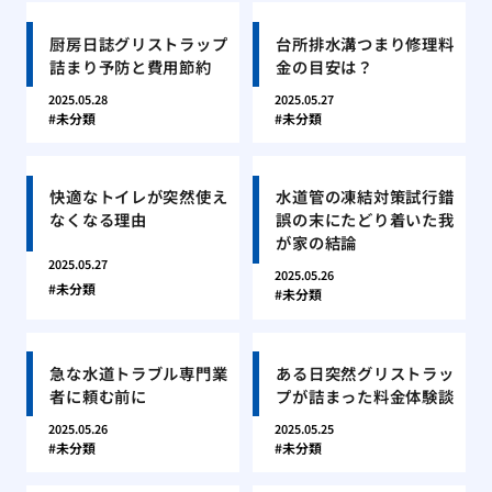
厨房日誌グリストラップ
台所排水溝つまり修理料
詰まり予防と費用節約
金の目安は？
2025.05.28
2025.05.27
未分類
未分類
快適なトイレが突然使え
水道管の凍結対策試行錯
なくなる理由
誤の末にたどり着いた我
が家の結論
2025.05.27
2025.05.26
未分類
未分類
急な水道トラブル専門業
ある日突然グリストラッ
者に頼む前に
プが詰まった料金体験談
2025.05.26
2025.05.25
未分類
未分類