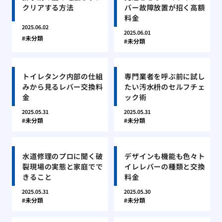
クリアする方法
バー故障放置が招く高額
料金
2025.06.02
2025.06.01
未分類
未分類
トイレタンク内部の仕組
専門業者を呼ぶ前に試し
みから見るレバー交換料
たい汚水枡のセルフチェ
金
ック術
2025.05.31
2025.05.31
未分類
未分類
水道修理のプロに聞く破
デザインも機能も色々ト
裂現場の実態と家庭でで
イレレバーの種類と交換
きること
料金
2025.05.31
2025.05.30
未分類
未分類