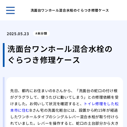
洗面台ワンホール混合水栓のぐらつき修理ケース
ガー
と管
2025.05.23
未分類
効果
解消
洗面台ワンホール混合水栓の
台所
ぐらつき修理ケース
ガイ
台所
屋外
性
洗濯
先日、都内にお住まいのBさんから、「洗面台の蛇口の付け根
方と
がグラグラして、使うたびに動いてしまう」との修理依頼を受
特殊
けました。お伺いして状況を確認すると、
トイレ修理をした松
処法
本市に住む
Bさん宅の洗面化粧台には、設置から約15年が経過
したワンホールタイプのシングルレバー混合水栓が取り付けら
れていました。レバーを操作すると、蛇口の土台部分から大き