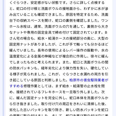
くぐらつき、安定感がない状態です。さらに詳しく点検する
と、蛇口の付け根と洗面ボウルの接地面から、わずかに水が滲
み出ていることも確認できました。原因を特定するため、洗面
台下の収納スペースを開け、蛇口の裏側を確認しました。ワン
ホール水栓は、通常、洗面ボウルの穴を通して、裏側から大き
なナットや専用の固定金具で締め付けて固定されています。B
さん宅の場合も、給水・給湯ホースの接続部分の奥に、大型の
固定用ナットがありましたが、これが手で触っても分かるほど
緩んでいました。長年の使用によるレバー操作の振動や、水の
温度変化による金属の伸縮などが複合的に作用し、徐々に緩ん
でしまったものと考えられます。また、蛇口と洗面ボウルの間
の防水パッキンも、経年劣化により弾力性を失い、硬化してい
る様子が見られました。これが、ぐらつきと水漏れの両方を引
き起こしている原因と判断しました。
柏原市の害虫駆除業者が
すすめる
修理作業としては、まず給水・給湯管の止水栓を閉
め、接続されているフレキホースを一旦取り外しました。次
に、緩んだ固定ナットを完全に外し、蛇口本体を洗面ボウルか
ら引き抜きました。取り付け穴の周辺をきれいに清掃した後、
劣化した古いパッキンを取り除き、新しい防水パッキンを蛇口
の底面に取り付けました。そして、蛇口を再び取り付け穴に差