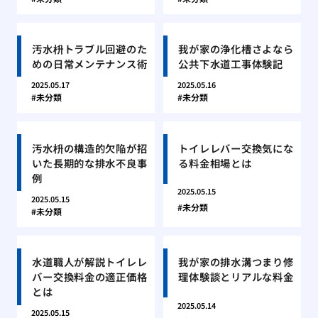
汚水枡トラブル回避のた
我が家の浄化槽さよなら
めの日常メンテナンス術
公共下水道工事体験記
2025.05.17
2025.05.16
未分類
未分類
汚水枡の構造的欠陥が招
トイレレバー交換気にな
いた長期的な排水不良事
る料金相場とは
例
2025.05.15
2025.05.15
未分類
未分類
水道職人が解説トイレレ
我が家の排水溝つまり修
バー交換料金の適正価格
理体験談とリアルな料金
とは
2025.05.14
2025.05.15