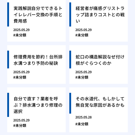
実践解説自分でできるト
経営者が痛感グリストラ
イレレバー交換の手順と
ップ詰まりコストとの戦
費用感
い
2025.05.29
2025.05.29
未分類
未分類
修理費用を節約！台所排
蛇口の構造解説なぜ付け
水溝つまり予防の秘訣
根がぐらつくのか
2025.05.29
2025.05.29
未分類
未分類
自分で直す？業者を呼
その水道代、もしかして
ぶ？排水溝つまり修理の
無自覚な原因があるかも
選択
2025.05.28
2025.05.29
未分類
未分類