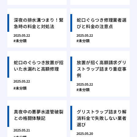
深夜の排水溝つまり！緊
蛇口ぐらつき修理業者選
急時の料金と対処法
びと料金の注意点
2025.05.22
2025.05.22
未分類
未分類
蛇口のぐらつき放置が招
放置が招く高額請求グリ
いた水漏れと高額修理
ストラップ詰まり重症事
例
2025.05.22
2025.05.22
未分類
未分類
真夜中の悪夢水道管破裂
グリストラップ詰まり解
との格闘体験記
消料金で失敗しない業者
選び
2025.05.21
2025.05.20