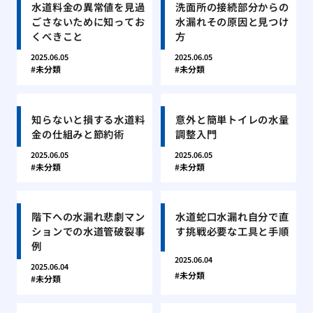
水道料金の異常値を見過
洗面所の接続部分からの
ごさないために知ってお
水漏れその原因と見つけ
くべきこと
方
2025.06.05
2025.06.05
未分類
未分類
知らないと損する水道料
意外と簡単トイレの水量
金の仕組みと節約術
調整入門
2025.06.05
2025.06.05
未分類
未分類
階下への水漏れ悲劇マン
水道蛇口水漏れ自分で直
ションでの水道管破裂事
す挑戦必要な工具と手順
例
2025.06.04
2025.06.04
未分類
未分類