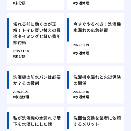
未分類
水道修理
壊れる前に動くのが正
今すぐやるべき！洗濯機
解！トイレ買い替えの最
水漏れの応急処置
適タイミングと賢い費用
節約術
2025.10.29
2025.11.10
水道修理
未分類
洗濯機の防水パンは必要
洗濯機水漏れと火災保険
か？その役割
の関係
2025.10.21
2025.10.16
水道修理
水道修理
私が洗濯機の水漏れで階
洗面台交換を業者に依頼
下を水浸しにした話
するメリット