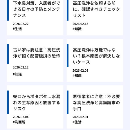
下水臭対策、入居者がで
高圧洗浄を依頼する前
きる日々の予防とメンテ
に、確認すべきチェック
ナンス
リスト
2026.02.22
2026.02.13
生活
知識
古い家は要注意！高圧洗
高圧洗浄は万能ではな
浄が招く配管破損の恐怖
い？根本原因が解決しな
いケース
2026.02.12
2026.02.08
知識
知識
蛇口からポタポタ…水漏
悪徳業者に注意！不必要
れの主な原因と放置する
な高圧洗浄と高額請求の
リスク
手口
2026.02.04
2026.02.01
洗面所
生活