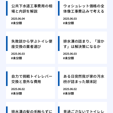
公共下水道工事費用の相
ウォシュレット価格の全
場と内訳を解説
体像工事費込みで考える
2025.06.04
2025.06.03
未分類
未分類
失敗談から学ぶトイレ便
排水溝の詰まり、「溶か
座交換の業者選び
す」は解決策になるか
2025.06.03
2025.06.03
未分類
未分類
自力で挑戦トイレレバー
ある日突然我が家の汚水
交換と意外な費用
枡が詰まった顛末記
2025.06.02
2025.06.02
未分類
未分類
排水溝の髪の毛触らずに
見過ごさないでトイレレ