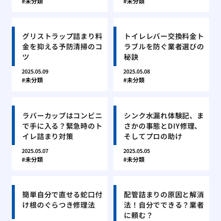
未分類
未分類
グリストラップ詰まり料
トイレレバー交換料金ト
金を抑える予防清掃のコ
ラブルを防ぐ業者選びの
ツ
秘訣
2025.05.09
2025.05.08
未分類
未分類
ラバーカップはコンビニ
シンク水漏れ体験記、ま
で手に入る？緊急時のト
さかの事態とDIY修理、
イレ詰まり対策
そしてプロの助け
2025.05.07
2025.05.05
未分類
未分類
簡単自分で直せる蛇口付
配管詰まりの原因と解消
け根のぐらつき修理法
法！自分でできる？業者
に頼む？