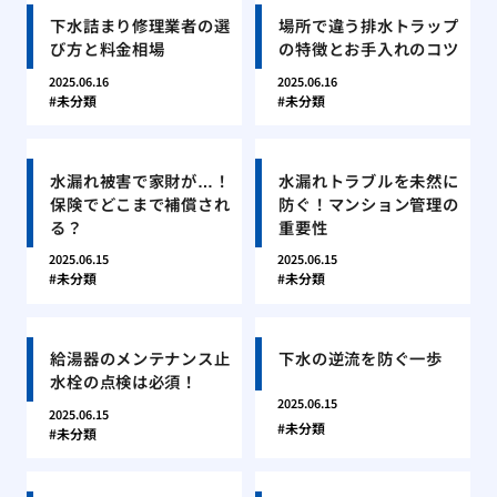
下水詰まり修理業者の選
場所で違う排水トラップ
び方と料金相場
の特徴とお手入れのコツ
2025.06.16
2025.06.16
未分類
未分類
水漏れ被害で家財が…！
水漏れトラブルを未然に
保険でどこまで補償され
防ぐ！マンション管理の
る？
重要性
2025.06.15
2025.06.15
未分類
未分類
給湯器のメンテナンス止
下水の逆流を防ぐ一歩
水栓の点検は必須！
2025.06.15
2025.06.15
未分類
未分類