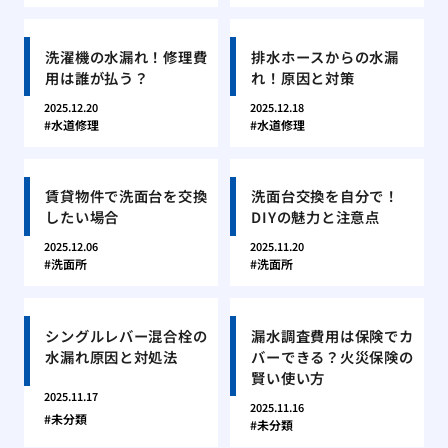
洗濯機の水漏れ！修理費
排水ホースからの水漏
用は誰が払う？
れ！原因と対策
2025.12.20
2025.12.18
水道修理
水道修理
賃貸物件で洗面台を交換
洗面台交換を自分で！
したい場合
DIYの魅力と注意点
2025.12.06
2025.11.20
洗面所
洗面所
シングルレバー混合栓の
漏水調査費用は保険でカ
水漏れ原因と対処法
バーできる？火災保険の
賢い使い方
2025.11.17
2025.11.16
未分類
未分類