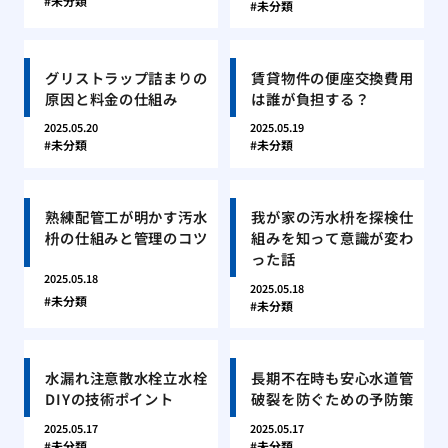
未分類
未分類
グリストラップ詰まりの
賃貸物件の便座交換費用
原因と料金の仕組み
は誰が負担する？
2025.05.20
2025.05.19
未分類
未分類
熟練配管工が明かす汚水
我が家の汚水枡を探検仕
枡の仕組みと管理のコツ
組みを知って意識が変わ
った話
2025.05.18
2025.05.18
未分類
未分類
水漏れ注意散水栓立水栓
長期不在時も安心水道管
DIYの技術ポイント
破裂を防ぐための予防策
2025.05.17
2025.05.17
未分類
未分類