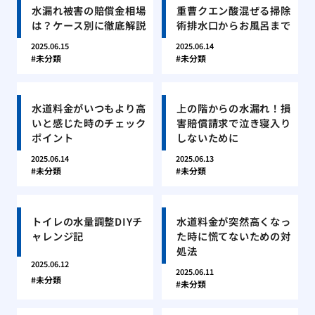
水漏れ被害の賠償金相場
重曹クエン酸混ぜる掃除
は？ケース別に徹底解説
術排水口からお風呂まで
2025.06.15
2025.06.14
未分類
未分類
水道料金がいつもより高
上の階からの水漏れ！損
いと感じた時のチェック
害賠償請求で泣き寝入り
ポイント
しないために
2025.06.14
2025.06.13
未分類
未分類
トイレの水量調整DIYチ
水道料金が突然高くなっ
ャレンジ記
た時に慌てないための対
処法
2025.06.12
2025.06.11
未分類
未分類