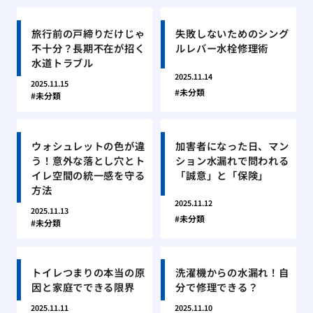
旅行前の戸締りだけじゃ
失敗しないためのシング
不十分？長期不在が招く
ルレバー水栓修理術
水道トラブル
2025.11.14
2025.11.15
未分類
未分類
ウォシュレットの色が違
加害者になった日、マン
う！意外な落とし穴とト
ション水漏れで問われる
イレ空間の統一感を守る
「誠意」と「保険」
方法
2025.11.12
2025.11.13
未分類
未分類
トイレつまりの本当の原
洗濯機からの水漏れ！自
因と家庭でできる限界
分で修理できる？
2025.11.11
2025.11.10