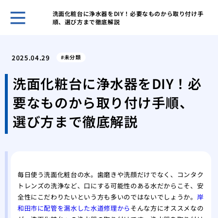
洗面化粧台に浄水器をDIY！必要なものから取り付け手
順、選び方まで徹底解説
ガー
と管
2025.04.29
未分類
効果
解消
洗面化粧台に浄水器をDIY！必
台所
要なものから取り付け手順、
ガイ
台所
選び方まで徹底解説
屋外
性
洗濯
方と
特殊
毎日使う洗面化粧台の水。歯磨きや洗顔だけでなく、コンタク
トレンズの洗浄など、口にする可能性のある水だからこそ、安
処法
全性にこだわりたいという方も多いのではないでしょうか。
岸
和田市に配管を漏水した水道修理から
そんな方にオススメなの