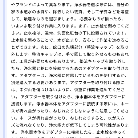
やブランドによって異なります。浄水器を選ぶ際には、自分の
家の水道水の水質や、除去したい物質、そして予算などを考慮
して、最適なものを選びましょう。 必要なものが揃ったら、
いよいよ取り付け作業に入ります。まず、止水栓を閉めてくだ
さい。止水栓は、通常、洗面化粧台の下に設置されています。
止水栓を閉めることで、水が止まり、安心して作業を進めるこ
とができます。次に、蛇口の先端部分（整流キャップ）を取り
外します。整流キャップは、手で回して取り外せるものもあれ
ば、工具が必要なものもあります。 整流キャップを取り外し
たら、浄水器と蛇口を接続するためのアダプターを取り付けま
す。アダプターは、浄水器に付属しているものを使用するか、
別途購入する必要があります。アダプターを取り付ける際に
は、ネジ山を傷つけないように、慎重に作業を進めてくださ
い。 アダプターを取り付けたら、浄水器本体をアダプターに
接続します。浄水器本体をアダプターに接続する際には、ホー
スが折れ曲がったり、ねじれたりしないように注意してくださ
い。ホースが折れ曲がったり、ねじれたりすると、水がスムー
ズに流れなくなり、浄水能力が低下してしまう可能性がありま
す。 浄水器本体をアダプターに接続したら、止水栓をゆっく