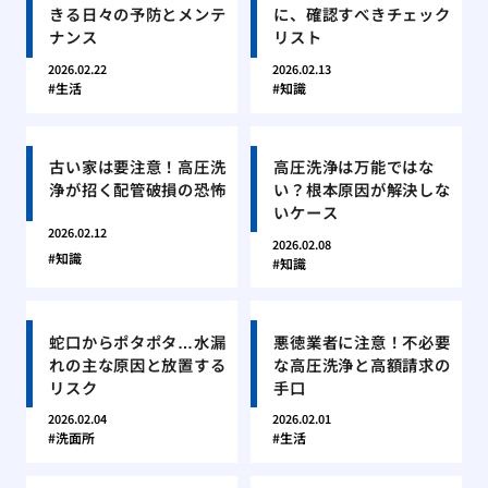
きる日々の予防とメンテ
に、確認すべきチェック
ナンス
リスト
2026.02.22
2026.02.13
生活
知識
古い家は要注意！高圧洗
高圧洗浄は万能ではな
浄が招く配管破損の恐怖
い？根本原因が解決しな
いケース
2026.02.12
2026.02.08
知識
知識
蛇口からポタポタ…水漏
悪徳業者に注意！不必要
れの主な原因と放置する
な高圧洗浄と高額請求の
リスク
手口
2026.02.04
2026.02.01
洗面所
生活