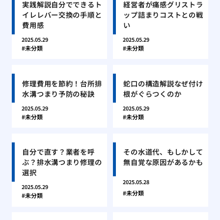
実践解説自分でできるト
経営者が痛感グリストラ
イレレバー交換の手順と
ップ詰まりコストとの戦
費用感
い
2025.05.29
2025.05.29
未分類
未分類
修理費用を節約！台所排
蛇口の構造解説なぜ付け
水溝つまり予防の秘訣
根がぐらつくのか
2025.05.29
2025.05.29
未分類
未分類
自分で直す？業者を呼
その水道代、もしかして
ぶ？排水溝つまり修理の
無自覚な原因があるかも
選択
2025.05.28
2025.05.29
未分類
未分類