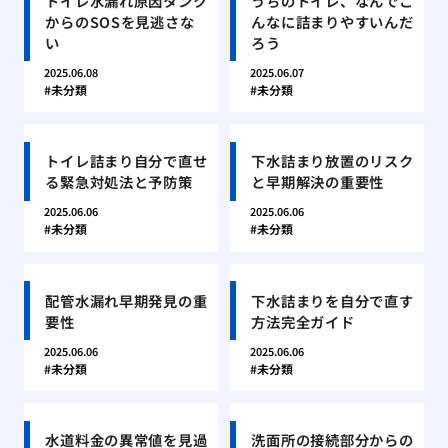
トイレ水漏れ原因タンク
うちのトイレ、なんでこ
からのSOSを見逃さな
んなに詰まりやすいんだ
い
ろう
2025.06.08
2025.06.07
未分類
未分類
トイレ詰まり自分で直せ
下水詰まり放置のリスク
る緊急対処法と予防策
と早期解決の重要性
2025.06.06
2025.06.06
未分類
未分類
配管水漏れ早期発見の重
下水詰まりを自分で直す
要性
方法完全ガイド
2025.06.06
2025.06.06
未分類
未分類
水道料金の異常値を見過
洗面所の接続部分からの