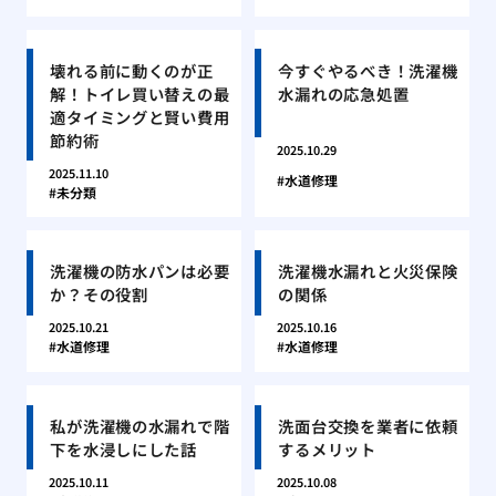
壊れる前に動くのが正
今すぐやるべき！洗濯機
解！トイレ買い替えの最
水漏れの応急処置
適タイミングと賢い費用
節約術
2025.10.29
2025.11.10
水道修理
未分類
洗濯機の防水パンは必要
洗濯機水漏れと火災保険
か？その役割
の関係
2025.10.21
2025.10.16
水道修理
水道修理
私が洗濯機の水漏れで階
洗面台交換を業者に依頼
下を水浸しにした話
するメリット
2025.10.11
2025.10.08