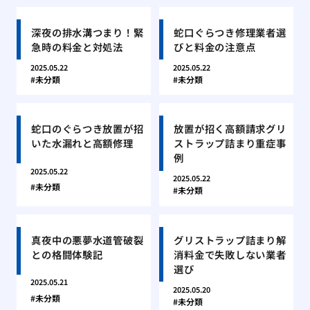
深夜の排水溝つまり！緊
蛇口ぐらつき修理業者選
急時の料金と対処法
びと料金の注意点
2025.05.22
2025.05.22
未分類
未分類
蛇口のぐらつき放置が招
放置が招く高額請求グリ
いた水漏れと高額修理
ストラップ詰まり重症事
例
2025.05.22
2025.05.22
未分類
未分類
真夜中の悪夢水道管破裂
グリストラップ詰まり解
との格闘体験記
消料金で失敗しない業者
選び
2025.05.21
2025.05.20
未分類
未分類