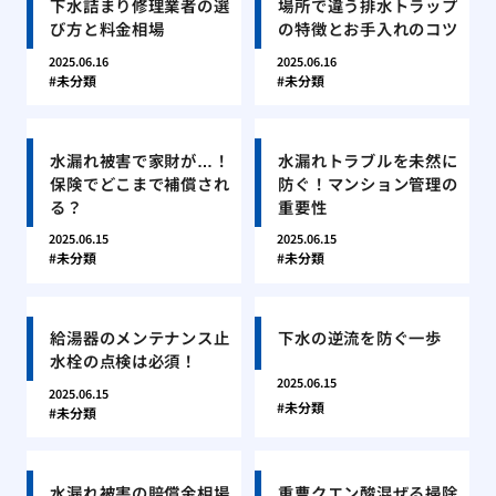
下水詰まり修理業者の選
場所で違う排水トラップ
び方と料金相場
の特徴とお手入れのコツ
2025.06.16
2025.06.16
未分類
未分類
水漏れ被害で家財が…！
水漏れトラブルを未然に
保険でどこまで補償され
防ぐ！マンション管理の
る？
重要性
2025.06.15
2025.06.15
未分類
未分類
給湯器のメンテナンス止
下水の逆流を防ぐ一歩
水栓の点検は必須！
2025.06.15
2025.06.15
未分類
未分類
水漏れ被害の賠償金相場
重曹クエン酸混ぜる掃除