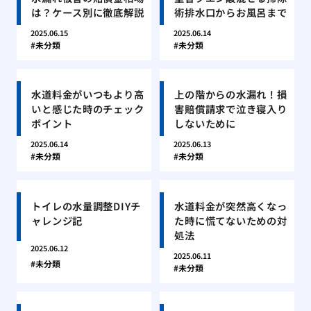
は？ケース別に徹底解説
術排水口からお風呂まで
2025.06.15
2025.06.14
未分類
未分類
水道料金がいつもより高
上の階からの水漏れ！損
いと感じた時のチェック
害賠償請求で泣き寝入り
ポイント
しないために
2025.06.14
2025.06.13
未分類
未分類
トイレの水量調整DIYチ
水道料金が突然高くなっ
ャレンジ記
た時に慌てないための対
処法
2025.06.12
2025.06.11
未分類
未分類