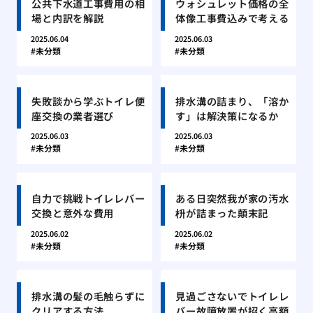
公共下水道工事費用の相
ウォシュレット価格の全
場と内訳を解説
体像工事費込みで考える
2025.06.04
2025.06.03
未分類
未分類
失敗談から学ぶトイレ便
排水溝の詰まり、「溶か
座交換の業者選び
す」は解決策になるか
2025.06.03
2025.06.03
未分類
未分類
自力で挑戦トイレレバー
ある日突然我が家の汚水
交換と意外な費用
枡が詰まった顛末記
2025.06.02
2025.06.02
未分類
未分類
排水溝の髪の毛触らずに
見過ごさないでトイレレ
クリアする方法
バー故障放置が招く高額