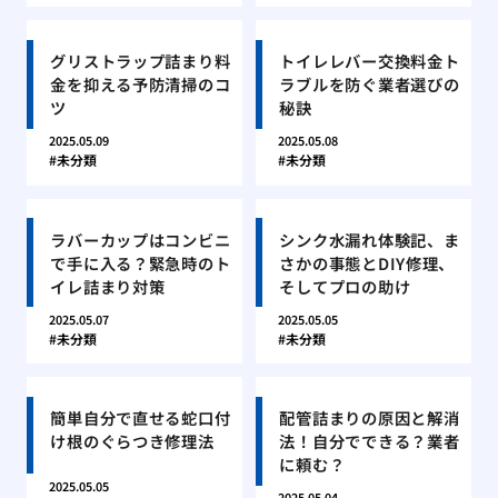
グリストラップ詰まり料
トイレレバー交換料金ト
金を抑える予防清掃のコ
ラブルを防ぐ業者選びの
ツ
秘訣
2025.05.09
2025.05.08
未分類
未分類
ラバーカップはコンビニ
シンク水漏れ体験記、ま
で手に入る？緊急時のト
さかの事態とDIY修理、
イレ詰まり対策
そしてプロの助け
2025.05.07
2025.05.05
未分類
未分類
簡単自分で直せる蛇口付
配管詰まりの原因と解消
け根のぐらつき修理法
法！自分でできる？業者
に頼む？
2025.05.05
2025.05.04