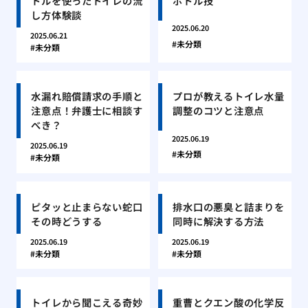
トルを使ったトイレの流
ボトル技
し方体験談
2025.06.20
2025.06.21
未分類
未分類
水漏れ賠償請求の手順と
プロが教えるトイレ水量
注意点！弁護士に相談す
調整のコツと注意点
べき？
2025.06.19
2025.06.19
未分類
未分類
ピタッと止まらない蛇口
排水口の悪臭と詰まりを
その時どうする
同時に解決する方法
2025.06.19
2025.06.19
未分類
未分類
トイレから聞こえる奇妙
重曹とクエン酸の化学反