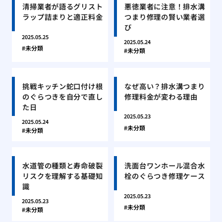
清掃業者が語るグリスト
悪徳業者に注意！排水溝
ラップ詰まりと適正料金
つまり修理の賢い業者選
び
2025.05.25
2025.05.24
未分類
未分類
挑戦キッチン蛇口付け根
なぜ高い？排水溝つまり
のぐらつきを自分で直し
修理料金が変わる理由
た日
2025.05.23
2025.05.24
未分類
未分類
水道管の種類と寿命破裂
洗面台ワンホール混合水
リスクを理解する基礎知
栓のぐらつき修理ケース
識
2025.05.23
2025.05.23
未分類
未分類