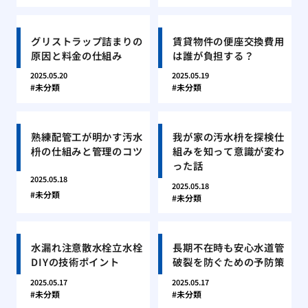
グリストラップ詰まりの
賃貸物件の便座交換費用
原因と料金の仕組み
は誰が負担する？
2025.05.20
2025.05.19
未分類
未分類
熟練配管工が明かす汚水
我が家の汚水枡を探検仕
枡の仕組みと管理のコツ
組みを知って意識が変わ
った話
2025.05.18
2025.05.18
未分類
未分類
水漏れ注意散水栓立水栓
長期不在時も安心水道管
DIYの技術ポイント
破裂を防ぐための予防策
2025.05.17
2025.05.17
未分類
未分類