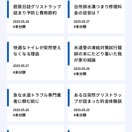
厨房日誌グリストラップ
台所排水溝つまり修理料
詰まり予防と費用節約
金の目安は？
2025.05.28
2025.05.27
未分類
未分類
快適なトイレが突然使え
水道管の凍結対策試行錯
なくなる理由
誤の末にたどり着いた我
が家の結論
2025.05.27
2025.05.26
未分類
未分類
急な水道トラブル専門業
ある日突然グリストラッ
者に頼む前に
プが詰まった料金体験談
2025.05.26
2025.05.25
未分類
未分類