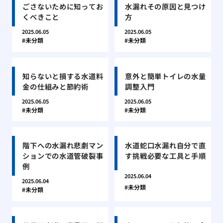
ごさないために知ってお
水漏れその原因と見つけ
くべきこと
方
2025.06.05
2025.06.05
未分類
未分類
知らないと損する水道料
意外と簡単トイレの水量
金の仕組みと節約術
調整入門
2025.06.05
2025.06.05
未分類
未分類
階下への水漏れ悲劇マン
水道蛇口水漏れ自分で直
ションでの水道管破裂事
す挑戦必要な工具と手順
例
2025.06.04
2025.06.04
未分類
未分類