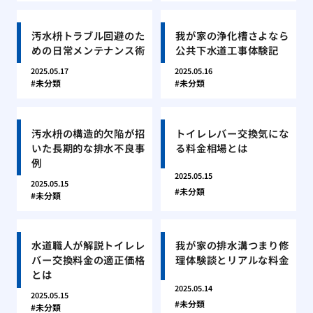
汚水枡トラブル回避のた
我が家の浄化槽さよなら
めの日常メンテナンス術
公共下水道工事体験記
2025.05.17
2025.05.16
未分類
未分類
汚水枡の構造的欠陥が招
トイレレバー交換気にな
いた長期的な排水不良事
る料金相場とは
例
2025.05.15
2025.05.15
未分類
未分類
水道職人が解説トイレレ
我が家の排水溝つまり修
バー交換料金の適正価格
理体験談とリアルな料金
とは
2025.05.14
2025.05.15
未分類
未分類