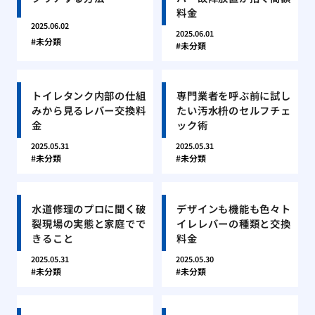
料金
2025.06.02
2025.06.01
未分類
未分類
トイレタンク内部の仕組
専門業者を呼ぶ前に試し
みから見るレバー交換料
たい汚水枡のセルフチェ
金
ック術
2025.05.31
2025.05.31
未分類
未分類
水道修理のプロに聞く破
デザインも機能も色々ト
裂現場の実態と家庭でで
イレレバーの種類と交換
きること
料金
2025.05.31
2025.05.30
未分類
未分類