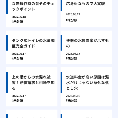
な無操作時の音そのチェ
応身近なもので大実験
ックポイント
2025.06.17
2025.06.18
未分類
未分類
タンク式トイレの水量調
便器の水位異常が示すも
整完全ガイド
の
2025.06.17
2025.06.17
未分類
未分類
上の階からの水漏れ被
水道料金が高い原因は漏
害！賠償請求と相場を知
水だけじゃない意外な落
る
とし穴
2025.06.17
2025.06.16
未分類
未分類