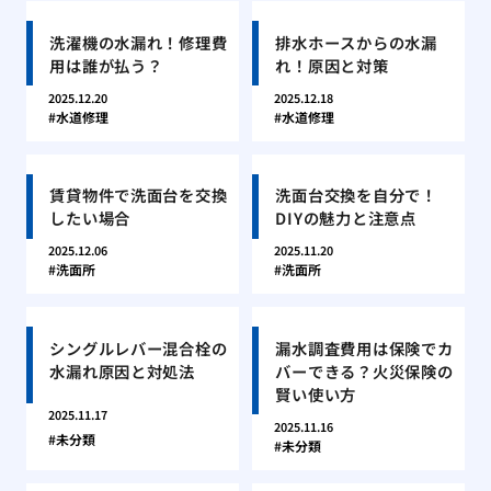
洗濯機の水漏れ！修理費
排水ホースからの水漏
用は誰が払う？
れ！原因と対策
2025.12.20
2025.12.18
水道修理
水道修理
賃貸物件で洗面台を交換
洗面台交換を自分で！
したい場合
DIYの魅力と注意点
2025.12.06
2025.11.20
洗面所
洗面所
シングルレバー混合栓の
漏水調査費用は保険でカ
水漏れ原因と対処法
バーできる？火災保険の
賢い使い方
2025.11.17
2025.11.16
未分類
未分類