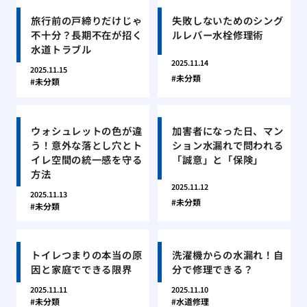
旅行前の戸締りだけじゃ
失敗しないためのシング
不十分？長期不在が招く
ルレバー水栓修理術
水道トラブル
2025.11.14
2025.11.15
未分類
未分類
ウォシュレットの色が違
加害者になった日、マン
う！意外な落とし穴とト
ション水漏れで問われる
イレ空間の統一感を守る
「誠意」と「保険」
方法
2025.11.12
2025.11.13
未分類
未分類
トイレつまりの本当の原
洗濯機からの水漏れ！自
因と家庭でできる限界
分で修理できる？
2025.11.11
2025.11.10
未分類
水道修理