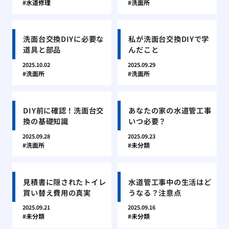
水道修理
洗面所
洗面台交換DIYに必要な
私が洗面台交換DIYで学
道具と部品
んだこと
2025.10.02
2025.09.29
洗面所
洗面所
DIY前に確認！洗面台交
あなたの家の水道管工事
換の基礎知識
いつ必要？
2025.09.28
2025.09.23
洗面所
未分類
見積書に隠されたトイレ
水道管工事中の生活はど
買い替え費用の真実
うなる？注意点
2025.09.21
2025.09.16
未分類
未分類