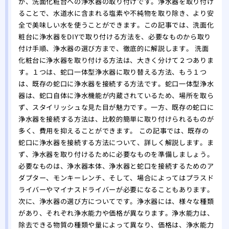
が、洗面化粧台への浄水器の取り付けです。浄水器を取り付け
ることで、水道水に含まれる塩素や不純物を取り除き、より安
全で美味しい水を使うことができます。この記事では、洗面化
粧台に浄水器をDIYで取り付ける方法を、必要なものから取り
付け手順、浄水器の選び方まで、徹底的に解説します。 洗面
化粧台に浄水器を取り付ける方法は、大きく分けて２つありま
す。１つは、蛇口一体型浄水器に取り替える方法、もう１つ
は、既存の蛇口に浄水器を接続する方法です。蛇口一体型浄水
器は、蛇口自体に浄水機能が内蔵されているため、場所を取ら
ず、スタイリッシュな見た目が魅力です。一方、既存の蛇口に
浄水器を接続する方法は、比較的簡単に取り付けられるものが
多く、費用を抑えることができます。 この記事では、既存の
蛇口に浄水器を接続する方法について、詳しく解説します。ま
ず、浄水器を取り付けるために必要なものを準備しましょう。
必要なものは、浄水器本体、浄水器と蛇口を接続するためのア
ダプター、モンキーレンチ、そして、場合によってはプラスド
ライバーやマイナスドライバーが必要になることもあります。
次に、浄水器の選び方についてです。浄水器には、様々な種類
があり、それぞれ浄水能力や価格が異なります。浄水能力は、
除去できる物質の種類や量によって異なり、価格は、浄水能力